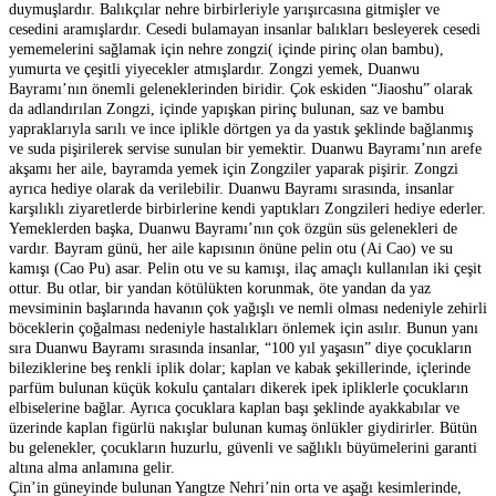
duymuşlardır. Balıkçılar nehre birbirleriyle yarışırcasına gitmişler ve
cesedini aramışlardır. Cesedi bulamayan insanlar balıkları besleyerek cesedi
yememelerini sağlamak için nehre zongzi( içinde pirinç olan bambu),
yumurta ve çeşitli yiyecekler atmışlardır. Zongzi yemek, Duanwu
Bayramı’nın önemli geleneklerinden biridir. Çok eskiden “Jiaoshu” olarak
da adlandırılan Zongzi, içinde yapışkan pirinç bulunan, saz ve bambu
yapraklarıyla sarılı ve ince iplikle dörtgen ya da yastık şeklinde bağlanmış
ve suda pişirilerek servise sunulan bir yemektir. Duanwu Bayramı’nın arefe
akşamı her aile, bayramda yemek için Zongziler yaparak pişirir. Zongzi
ayrıca hediye olarak da verilebilir. Duanwu Bayramı sırasında, insanlar
karşılıklı ziyaretlerde birbirlerine kendi yaptıkları Zongzileri hediye ederler.
Yemeklerden başka, Duanwu Bayramı’nın çok özgün süs gelenekleri de
vardır. Bayram günü, her aile kapısının önüne pelin otu (Ai Cao) ve su
kamışı (Cao Pu) asar. Pelin otu ve su kamışı, ilaç amaçlı kullanılan iki çeşit
ottur. Bu otlar, bir yandan kötülükten korunmak, öte yandan da yaz
mevsiminin başlarında havanın çok yağışlı ve nemli olması nedeniyle zehirli
böceklerin çoğalması nedeniyle hastalıkları önlemek için asılır. Bunun yanı
sıra Duanwu Bayramı sırasında insanlar, “100 yıl yaşasın” diye çocukların
bileziklerine beş renkli iplik dolar; kaplan ve kabak şekillerinde, içlerinde
parfüm bulunan küçük kokulu çantaları dikerek ipek ipliklerle çocukların
elbiselerine bağlar. Ayrıca çocuklara kaplan başı şeklinde ayakkabılar ve
üzerinde kaplan figürlü nakışlar bulunan kumaş önlükler giydirirler. Bütün
bu gelenekler, çocukların huzurlu, güvenli ve sağlıklı büyümelerini garanti
altına alma anlamına gelir.
Çin’in güneyinde bulunan Yangtze Nehri’nin orta ve aşağı kesimlerinde,