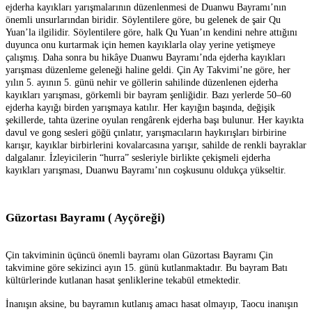
ejderha kayıkları yarışmalarının düzenlenmesi de Duanwu Bayramı’nın
önemli unsurlarından biridir. Söylentilere göre, bu gelenek de şair Qu
Yuan’la ilgilidir. Söylentilere göre, halk Qu Yuan’ın kendini nehre attığını
duyunca onu kurtarmak için hemen kayıklarla olay yerine yetişmeye
çalışmış. Daha sonra bu hikâye Duanwu Bayramı’nda ejderha kayıkları
yarışması düzenleme geleneği haline geldi. Çin Ay Takvimi’ne göre, her
yılın 5. ayının 5. günü nehir ve göllerin sahilinde düzenlenen ejderha
kayıkları yarışması, görkemli bir bayram şenliğidir. Bazı yerlerde 50–60
ejderha kayığı birden yarışmaya katılır. Her kayığın başında, değişik
şekillerde, tahta üzerine oyulan rengârenk ejderha başı bulunur. Her kayıkta
davul ve gong sesleri göğü çınlatır, yarışmacıların haykırışları birbirine
karışır, kayıklar birbirlerini kovalarcasına yarışır, sahilde de renkli bayraklar
dalgalanır. İzleyicilerin “hurra” sesleriyle birlikte çekişmeli ejderha
kayıkları yarışması, Duanwu Bayramı’nın coşkusunu oldukça yükseltir.
Güzortası Bayramı ( Ayçöreği)
Çin takviminin üçüncü önemli bayramı olan Güzortası Bayramı Çin
takvimine göre sekizinci ayın 15. günü kutlanmaktadır. Bu bayram Batı
kültürlerinde kutlanan hasat şenliklerine tekabül etmektedir.
İnanışın aksine, bu bayramın kutlanış amacı hasat olmayıp, Taocu inanışın