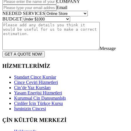
COMPANY
Email
NEEDED SERVICES
BUDGET
Message
GET A QUOTE NOW!
HİZMETLERİMİZ
Standart Çince Kurslar
Çince Çeviri Hizmetleri
Çin’de Yaz Kursları
Yaşam Enerjisi Hizmetleri
Kurumsal Çin Danışmanlığı
Çinliler İçin Türkçe Kursu
İsminizin Çincesi
ÇİN KÜLTÜR MERKEZİ