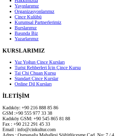
Hakkımızda
Yayınlarımız
Organizasyonlarımız
Çince Kulübü
Kurumsal Partnerlerimiz
Burslarımız
Basında Biz
Yazarlarımız
KURSLARIMIZ
Yaz Yoğun Çince Kursları
Turist Rehberleri İçin Çince Kursu
Tai Chi Chuan Kursu
Standart Çince Kurslar
Online Dil Kursları
İLETİŞİM
Kadıköy: +90 216 888 85 86
GSM :+90 555 977 33 38
Kadıköy GSM: +90 545 865 81 88
Fax : +90 212 291 45 33
Email : info@cinkultur.com
Adres : Osmanağa Mahallesi Söğütlüçeşme Cad. No: 7 / 4