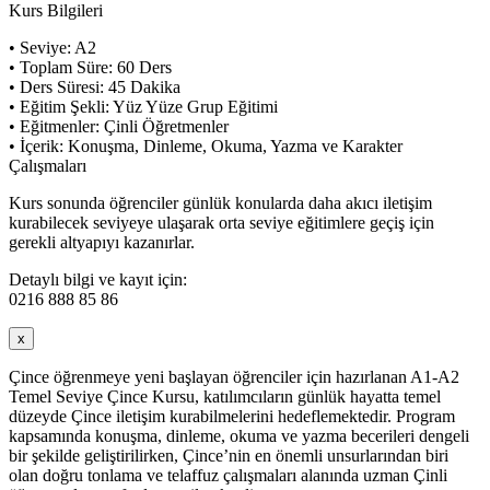
Kurs Bilgileri
• Seviye: A2
• Toplam Süre: 60 Ders
• Ders Süresi: 45 Dakika
• Eğitim Şekli: Yüz Yüze Grup Eğitimi
• Eğitmenler: Çinli Öğretmenler
• İçerik: Konuşma, Dinleme, Okuma, Yazma ve Karakter
Çalışmaları
Kurs sonunda öğrenciler günlük konularda daha akıcı iletişim
kurabilecek seviyeye ulaşarak orta seviye eğitimlere geçiş için
gerekli altyapıyı kazanırlar.
Detaylı bilgi ve kayıt için:
0216 888 85 86
x
Çince öğrenmeye yeni başlayan öğrenciler için hazırlanan A1-A2
Temel Seviye Çince Kursu, katılımcıların günlük hayatta temel
düzeyde Çince iletişim kurabilmelerini hedeflemektedir. Program
kapsamında konuşma, dinleme, okuma ve yazma becerileri dengeli
bir şekilde geliştirilirken, Çince’nin en önemli unsurlarından biri
olan doğru tonlama ve telaffuz çalışmaları alanında uzman Çinli