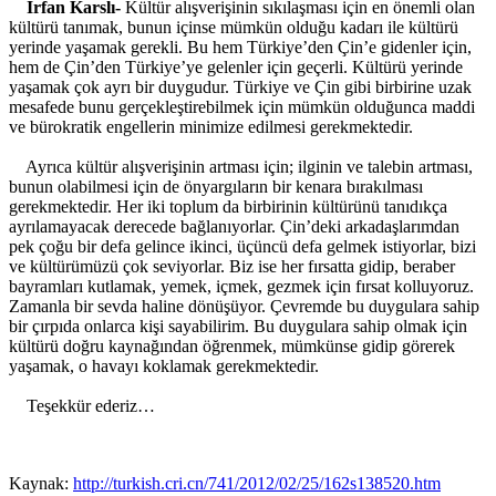
İrfan Karslı-
Kültür alışverişinin sıkılaşması için en önemli olan
kültürü tanımak, bunun içinse mümkün olduğu kadarı ile kültürü
yerinde yaşamak gerekli. Bu hem Türkiye’den Çin’e gidenler için,
hem de Çin’den Türkiye’ye gelenler için geçerli. Kültürü yerinde
yaşamak çok ayrı bir duygudur. Türkiye ve Çin gibi birbirine uzak
mesafede bunu gerçekleştirebilmek için mümkün olduğunca maddi
ve bürokratik engellerin minimize edilmesi gerekmektedir.
Ayrıca kültür alışverişinin artması için; ilginin ve talebin artması,
bunun olabilmesi için de önyargıların bir kenara bırakılması
gerekmektedir. Her iki toplum da birbirinin kültürünü tanıdıkça
ayrılamayacak derecede bağlanıyorlar. Çin’deki arkadaşlarımdan
pek çoğu bir defa gelince ikinci, üçüncü defa gelmek istiyorlar, bizi
ve kültürümüzü çok seviyorlar. Biz ise her fırsatta gidip, beraber
bayramları kutlamak, yemek, içmek, gezmek için fırsat kolluyoruz.
Zamanla bir sevda haline dönüşüyor. Çevremde bu duygulara sahip
bir çırpıda onlarca kişi sayabilirim. Bu duygulara sahip olmak için
kültürü doğru kaynağından öğrenmek, mümkünse gidip görerek
yaşamak, o havayı koklamak gerekmektedir.
Teşekkür ederiz…
Kaynak:
http://turkish.cri.cn/741/2012/02/25/162s138520.htm