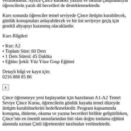
verilmektedir. Ayrıca Çince karakter yazımı ve okuma çalışmalarıyla
öğrencilerin yazılı dil becerileri de desteklenmektedir.
Kurs sonunda öğrenciler temel seviyede Çince iletişim kurabilecek,
günlük konuşmaları anlayabilecek ve bir üst seviyeye geçiş için
gerekli altyapıyı kazanmış olacaklardır.
Kurs Bilgileri
• Kur: A2
• Toplam Süre: 60 Ders
• 1 Ders Süresi: 45 Dakika
• Eğitim Şekli: Yüz Yüze Grup Eğitimi
Detaylı bilgi ve kayıt için:
0216 888 85 86
x
Çince öğrenmeye yeni başlayanlar için hazırlanan A1-A2 Temel
Seviye Çince Kursu, öğrencilerin günlük hayatta temel düzeyde
iletişim kurabilmelerini hedeflemektedir. Program kapsamında
konuşma, dinleme, okuma ve yazma becerileri birlikte geliştirilirken,
Çince’nin en önemli unsurlarından biri olan doğru tonlama eğitimi
alanında uzman Çinli öğretmenler tarafından verilmektedir.