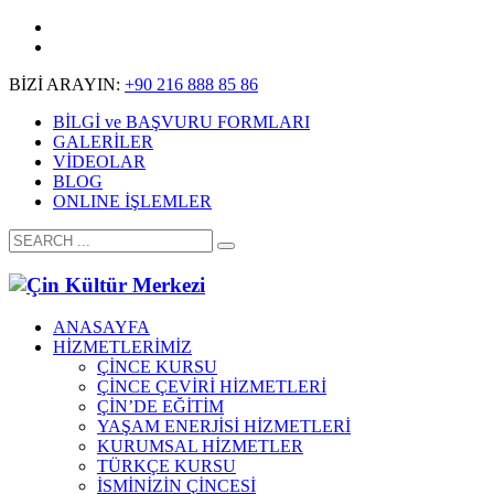
BİZİ ARAYIN:
+90 216 888 85 86
BİLGİ ve BAŞVURU FORMLARI
GALERİLER
VİDEOLAR
BLOG
ONLINE İŞLEMLER
ANASAYFA
HİZMETLERİMİZ
ÇİNCE KURSU
ÇİNCE ÇEVİRİ HİZMETLERİ
ÇİN’DE EĞİTİM
YAŞAM ENERJİSİ HİZMETLERİ
KURUMSAL HİZMETLER
TÜRKÇE KURSU
İSMİNİZİN ÇİNCESİ