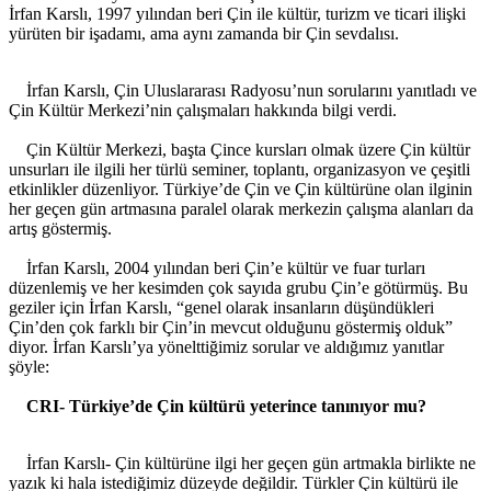
İrfan Karslı, 1997 yılından beri Çin ile kültür, turizm ve ticari ilişki
yürüten bir işadamı, ama aynı zamanda bir Çin sevdalısı.
İrfan Karslı, Çin Uluslararası Radyosu’nun sorularını yanıtladı ve
Çin Kültür Merkezi’nin çalışmaları hakkında bilgi verdi.
Çin Kültür Merkezi, başta Çince kursları olmak üzere Çin kültür
unsurları ile ilgili her türlü seminer, toplantı, organizasyon ve çeşitli
etkinlikler düzenliyor. Türkiye’de Çin ve Çin kültürüne olan ilginin
her geçen gün artmasına paralel olarak merkezin çalışma alanları da
artış göstermiş.
İrfan Karslı, 2004 yılından beri Çin’e kültür ve fuar turları
düzenlemiş ve her kesimden çok sayıda grubu Çin’e götürmüş. Bu
geziler için İrfan Karslı, “genel olarak insanların düşündükleri
Çin’den çok farklı bir Çin’in mevcut olduğunu göstermiş olduk”
diyor. İrfan Karslı’ya yönelttiğimiz sorular ve aldığımız yanıtlar
şöyle:
CRI- Türkiye’de Çin kültürü yeterince tanınıyor mu?
İrfan Karslı- Çin kültürüne ilgi her geçen gün artmakla birlikte ne
yazık ki hala istediğimiz düzeyde değildir. Türkler Çin kültürü ile