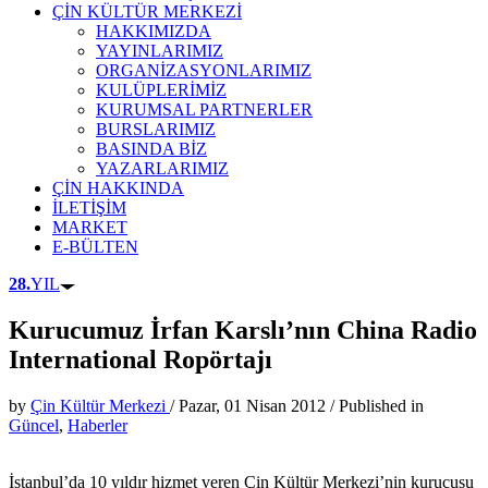
ÇİN KÜLTÜR MERKEZİ
HAKKIMIZDA
YAYINLARIMIZ
ORGANİZASYONLARIMIZ
KULÜPLERİMİZ
KURUMSAL PARTNERLER
BURSLARIMIZ
BASINDA BİZ
YAZARLARIMIZ
ÇİN HAKKINDA
İLETİŞİM
MARKET
E-BÜLTEN
28.
YIL
Kurucumuz İrfan Karslı’nın China Radio
International Ropörtajı
by
Çin Kültür Merkezi
/
Pazar, 01 Nisan 2012
/
Published in
Güncel
,
Haberler
İstanbul’da 10 yıldır hizmet veren Çin Kültür Merkezi’nin kurucusu