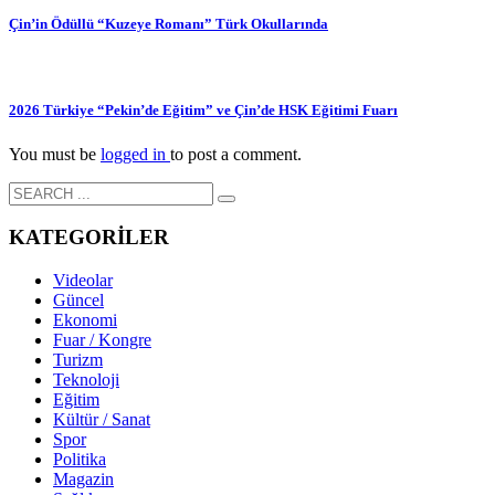
Çin’in Ödüllü “Kuzeye Romanı” Türk Okullarında
2026 Türkiye “Pekin’de Eğitim” ve Çin’de HSK Eğitimi Fuarı
You must be
logged in
to post a comment.
KATEGORİLER
Videolar
Güncel
Ekonomi
Fuar / Kongre
Turizm
Teknoloji
Eğitim
Kültür / Sanat
Spor
Politika
Magazin