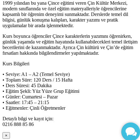
1999 yılından bu yana Çince eğitimi veren Çin Kültür Merkezi,
modern sınıflarında ve özel eğitim materyalleriyle öğrencilerine
kapsamlı bir öğrenim deneyimi sunmaktadır. Derslerde temel dil
bilgisi, günlük konuşma kalıpları, karakter yazımı ve pratik
uygulamalar bir arada işlenmektedir.
Kurs boyunca öğrenciler Çince karakterlerin yazımını öğrenirken,
günlük yaşamda ve eğitim hayatında kullanabilecekleri temel iletişim
becerilerini de kazanmaktadır. Ayrıca Çin kültürü ve Çin’de eğitim
fırsatları hakkında bilgilendirmeler yapılmaktadır.
Kurs Bilgileri
• Seviye: A1 – A2 (Temel Seviye)
• Toplam Süre: 120 Ders / 15 Hafta
• Ders Süresi: 45 Dakika
• Eğitim Şekli: Yüz Yüze Grup Eğitimi
• Günler: Cumartesi – Pazar
• Saatler: 17:45 – 21:15
• Eğitmenler: Çinli Öğretmenler
Detaylı bilgi ve kayıt için:
0216 888 85 86
×