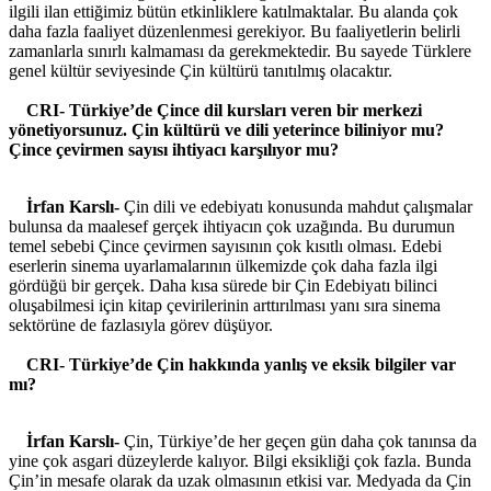
ilgili ilan ettiğimiz bütün etkinliklere katılmaktalar. Bu alanda çok
daha fazla faaliyet düzenlenmesi gerekiyor. Bu faaliyetlerin belirli
zamanlarla sınırlı kalmaması da gerekmektedir. Bu sayede Türklere
genel kültür seviyesinde Çin kültürü tanıtılmış olacaktır.
CRI- Türkiye’de Çince dil kursları veren bir merkezi
yönetiyorsunuz. Çin kültürü ve dili yeterince biliniyor mu?
Çince çevirmen sayısı ihtiyacı karşılıyor mu?
İrfan Karslı-
Çin dili ve edebiyatı konusunda mahdut çalışmalar
bulunsa da maalesef gerçek ihtiyacın çok uzağında. Bu durumun
temel sebebi Çince çevirmen sayısının çok kısıtlı olması. Edebi
eserlerin sinema uyarlamalarının ülkemizde çok daha fazla ilgi
gördüğü bir gerçek. Daha kısa sürede bir Çin Edebiyatı bilinci
oluşabilmesi için kitap çevirilerinin arttırılması yanı sıra sinema
sektörüne de fazlasıyla görev düşüyor.
CRI- Türkiye’de Çin hakkında yanlış ve eksik bilgiler var
mı?
İrfan Karslı-
Çin, Türkiye’de her geçen gün daha çok tanınsa da
yine çok asgari düzeylerde kalıyor. Bilgi eksikliği çok fazla. Bunda
Çin’in mesafe olarak da uzak olmasının etkisi var. Medyada da Çin