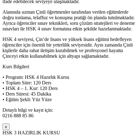
ifade edebilecek seviyeye ulaşmaktadır.
Alanında uzman Çinli öğretmenler tarafından verilen eğitimlerde
doğru tonlama, telaffuz ve konuşma pratiği ön planda tutulmaktadır.
Ayrıca öğrenciler sınav teknikleri, soru çözüm stratejileri ve deneme
sınavları ile HSK 4 sınav formatına etkin şekilde hazırlanmaktadır.
HSK 4 seviyesi, Çin’de lisans ve yüksek lisans eğitimi hedefleyen
öğrenciler için önemli bir yeterlilik seviyesidir. Aynı zamanda Çinli
kişilerle daha rahat iletişim kurabilmek ve profesyonel hayatta
Çinceyi etkin kullanabilmek için altyapı sağlamaktadır.
Kurs Bilgileri
• Program: HSK 4 Hazırlık Kursu
• Toplam Süre: 120 Ders
• HSK 4 – 1. Kur: 120 Ders
• Ders Süresi: 45 Dakika
• Eğitim Şekli: Yüz Yüze
Detaylı bilgi ve kayıt için:
0216 888 85 86
x
HSK 3 HAZIRLIK KURSU