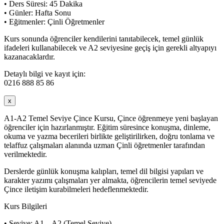
• Ders Süresi: 45 Dakika
• Günler: Hafta Sonu
• Eğitmenler: Çinli Öğretmenler
Kurs sonunda öğrenciler kendilerini tanıtabilecek, temel günlük
ifadeleri kullanabilecek ve A2 seviyesine geçiş için gerekli altyapıyı
kazanacaklardır.
Detaylı bilgi ve kayıt için:
0216 888 85 86
x
A1-A2 Temel Seviye Çince Kursu, Çince öğrenmeye yeni başlayan
öğrenciler için hazırlanmıştır. Eğitim süresince konuşma, dinleme,
okuma ve yazma becerileri birlikte geliştirilirken, doğru tonlama ve
telaffuz çalışmaları alanında uzman Çinli öğretmenler tarafından
verilmektedir.
Derslerde günlük konuşma kalıpları, temel dil bilgisi yapıları ve
karakter yazımı çalışmaları yer almakta, öğrencilerin temel seviyede
Çince iletişim kurabilmeleri hedeflenmektedir.
Kurs Bilgileri
• Seviye: A1 – A2 (Temel Seviye)