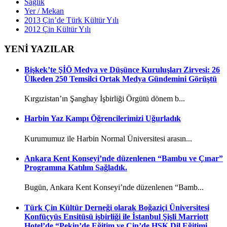
Sağlık
Yer / Mekan
2013 Çin’de Türk Kültür Yılı
2012 Çin Kültür Yılı
YENİ YAZILAR
Bişkek’te ŞİÖ Medya ve Düşünce Kuruluşları Zirvesi: 26
Ülkeden 250 Temsilci Ortak Medya Gündemini Görüştü
Kırgızistan’ın Şanghay İşbirliği Örgütü dönem b...
Harbin Yaz Kampı Öğrencilerimizi Uğurladık
Kurumumuz ile Harbin Normal Üniversitesi arasın...
Ankara Kent Konseyi’nde düzenlenen “Bambu ve Çınar”
Programına Katılım Sağladık.
Bugün, Ankara Kent Konseyi’nde düzenlenen “Bamb...
Türk Çin Kültür Derneği olarak Boğaziçi Üniversitesi
Konfüçyüs Ensitüsü işbirliği ile İstanbul Şişli Marriott
Hotel’de “Pekin’de Eğitim ve Çin’de HSK Dil Eğitimi