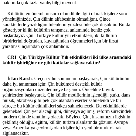
hakkında çok fazla yanlış bilgi mevcut.
Kültürün en önemli unsuru olan dil ile ilgili olarak kişilere soru
yönelttiğinizde, Çin dilinin alfabesinin olmadığını, Çince
karakterlerle yazıldığını bilenlerin yüzdesi bile çok düşüktür. Bu da
gösteriyor ki iki kültürün tanışması anlamında henüz çok
başlardayız. Çin–Türkiye kültür yılı etkinlikleri, iki kültürün
birbirlerini doğrudan, kaynağından öğrenmeleri için bir fırsat
yaratması açısından çok anlamlıdır.
CRI- Çin-Türkiye Kültür Yılı etkinlikleri iki ülke arasındaki
kültür işbirliğine ne gibi katkılar sağlayacaktır?
İrfan Karslı-
Geçen yılın sonundan başlayarak, Çin kültürünün
daha iyi tanınması için; Çin hükümeti destekli kültür
organizasyonları düzenlenmeye başlandı. Öncelikle büyük
şehirlerden başlayarak, Çin kültür motiflerinin işlendiği, şarkı, dans
müzik, akrobasi gibi pek çok alandan eserler sahnelendi ve bu
süreçte bu kültür etkinlikleri sıkça sahnelenecek. Bu etkinliklerde
geleneksel Çin yer alacağı gibi, dünyaya açılmış, reform sürecindeki
modern Çin de tanıtılmış olacak. Böylece Çin, insanımızın ilgisinin
çekilmiş olduğu, eğitim, kültür, turizm alanlarında gözünü Avrupa
veya Amerika’ya çevirmiş olan kişiler için yeni bir ufuk olarak
algılanacaktır.