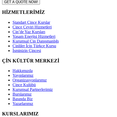
GET A QUOTE NOW!
HİZMETLERİMİZ
Standart Çince Kurslar
Çince Çeviri Hizmetleri
Çin’de Yaz Kursları
Yaşam Enerjisi Hizmetleri
Kurumsal Çin Danışmanlığı
Çinliler İçin Türkçe Kursu
İsminizin Çincesi
ÇİN KÜLTÜR MERKEZİ
Hakkımızda
Yayınlarımız
Organizasyonlarımız
Çince Kulübü
Kurumsal Partnerlerimiz
Burslarımız
Basında Biz
Yazarlarımız
KURSLARIMIZ