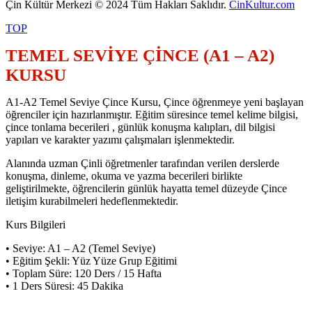
Çin Kültür Merkezi © 2024 Tüm Hakları Saklıdır.
CinKultur.com
TOP
TEMEL SEVİYE ÇİNCE (A1 – A2)
KURSU
A1-A2 Temel Seviye Çince Kursu, Çince öğrenmeye yeni başlayan
öğrenciler için hazırlanmıştır. Eğitim süresince temel kelime bilgisi,
çince tonlama becerileri , günlük konuşma kalıpları, dil bilgisi
yapıları ve karakter yazımı çalışmaları işlenmektedir.
Alanında uzman Çinli öğretmenler tarafından verilen derslerde
konuşma, dinleme, okuma ve yazma becerileri birlikte
geliştirilmekte, öğrencilerin günlük hayatta temel düzeyde Çince
iletişim kurabilmeleri hedeflenmektedir.
Kurs Bilgileri
• Seviye: A1 – A2 (Temel Seviye)
• Eğitim Şekli: Yüz Yüze Grup Eğitimi
• Toplam Süre: 120 Ders / 15 Hafta
• 1 Ders Süresi: 45 Dakika