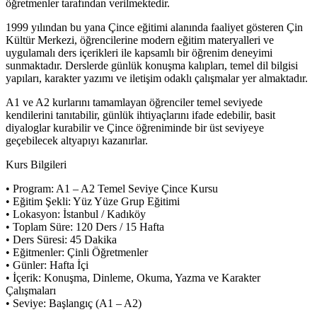
öğretmenler tarafından verilmektedir.
1999 yılından bu yana Çince eğitimi alanında faaliyet gösteren Çin
Kültür Merkezi, öğrencilerine modern eğitim materyalleri ve
uygulamalı ders içerikleri ile kapsamlı bir öğrenim deneyimi
sunmaktadır. Derslerde günlük konuşma kalıpları, temel dil bilgisi
yapıları, karakter yazımı ve iletişim odaklı çalışmalar yer almaktadır.
A1 ve A2 kurlarını tamamlayan öğrenciler temel seviyede
kendilerini tanıtabilir, günlük ihtiyaçlarını ifade edebilir, basit
diyaloglar kurabilir ve Çince öğreniminde bir üst seviyeye
geçebilecek altyapıyı kazanırlar.
Kurs Bilgileri
• Program: A1 – A2 Temel Seviye Çince Kursu
• Eğitim Şekli: Yüz Yüze Grup Eğitimi
• Lokasyon: İstanbul / Kadıköy
• Toplam Süre: 120 Ders / 15 Hafta
• Ders Süresi: 45 Dakika
• Eğitmenler: Çinli Öğretmenler
• Günler: Hafta İçi
• İçerik: Konuşma, Dinleme, Okuma, Yazma ve Karakter
Çalışmaları
• Seviye: Başlangıç (A1 – A2)