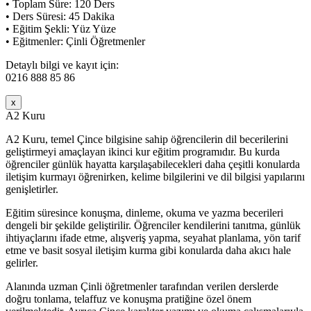
• Toplam Süre: 120 Ders
• Ders Süresi: 45 Dakika
• Eğitim Şekli: Yüz Yüze
• Eğitmenler: Çinli Öğretmenler
Detaylı bilgi ve kayıt için:
0216 888 85 86
x
A2 Kuru
A2 Kuru, temel Çince bilgisine sahip öğrencilerin dil becerilerini
geliştirmeyi amaçlayan ikinci kur eğitim programıdır. Bu kurda
öğrenciler günlük hayatta karşılaşabilecekleri daha çeşitli konularda
iletişim kurmayı öğrenirken, kelime bilgilerini ve dil bilgisi yapılarını
genişletirler.
Eğitim süresince konuşma, dinleme, okuma ve yazma becerileri
dengeli bir şekilde geliştirilir. Öğrenciler kendilerini tanıtma, günlük
ihtiyaçlarını ifade etme, alışveriş yapma, seyahat planlama, yön tarif
etme ve basit sosyal iletişim kurma gibi konularda daha akıcı hale
gelirler.
Alanında uzman Çinli öğretmenler tarafından verilen derslerde
doğru tonlama, telaffuz ve konuşma pratiğine özel önem