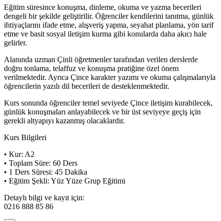
Eğitim süresince konuşma, dinleme, okuma ve yazma becerileri
dengeli bir şekilde geliştirilir. Öğrenciler kendilerini tanıtma, günlük
ihtiyaçlarını ifade etme, alışveriş yapma, seyahat planlama, yön tarif
etme ve basit sosyal iletişim kurma gibi konularda daha akıcı hale
gelirler.
Alanında uzman Çinli öğretmenler tarafından verilen derslerde
doğru tonlama, telaffuz ve konuşma pratiğine özel önem
verilmektedir. Ayrıca Çince karakter yazımı ve okuma çalışmalarıyla
öğrencilerin yazılı dil becerileri de desteklenmektedir.
Kurs sonunda öğrenciler temel seviyede Çince iletişim kurabilecek,
günlük konuşmaları anlayabilecek ve bir üst seviyeye geçiş için
gerekli altyapıyı kazanmış olacaklardır.
Kurs Bilgileri
• Kur: A2
• Toplam Süre: 60 Ders
• 1 Ders Süresi: 45 Dakika
• Eğitim Şekli: Yüz Yüze Grup Eğitimi
Detaylı bilgi ve kayıt için:
0216 888 85 86