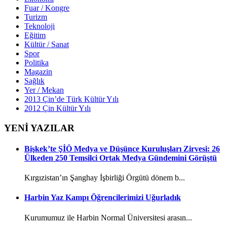
Fuar / Kongre
Turizm
Teknoloji
Eğitim
Kültür / Sanat
Spor
Politika
Magazin
Sağlık
Yer / Mekan
2013 Çin’de Türk Kültür Yılı
2012 Çin Kültür Yılı
YENİ YAZILAR
Bişkek’te ŞİÖ Medya ve Düşünce Kuruluşları Zirvesi: 26
Ülkeden 250 Temsilci Ortak Medya Gündemini Görüştü
Kırgızistan’ın Şanghay İşbirliği Örgütü dönem b...
Harbin Yaz Kampı Öğrencilerimizi Uğurladık
Kurumumuz ile Harbin Normal Üniversitesi arasın...