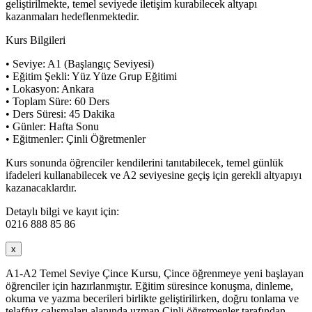
geliştirilmekte, temel seviyede iletişim kurabilecek altyapı
kazanmaları hedeflenmektedir.
Kurs Bilgileri
• Seviye: A1 (Başlangıç Seviyesi)
• Eğitim Şekli: Yüz Yüze Grup Eğitimi
• Lokasyon: Ankara
• Toplam Süre: 60 Ders
• Ders Süresi: 45 Dakika
• Günler: Hafta Sonu
• Eğitmenler: Çinli Öğretmenler
Kurs sonunda öğrenciler kendilerini tanıtabilecek, temel günlük
ifadeleri kullanabilecek ve A2 seviyesine geçiş için gerekli altyapıyı
kazanacaklardır.
Detaylı bilgi ve kayıt için:
0216 888 85 86
x
A1-A2 Temel Seviye Çince Kursu, Çince öğrenmeye yeni başlayan
öğrenciler için hazırlanmıştır. Eğitim süresince konuşma, dinleme,
okuma ve yazma becerileri birlikte geliştirilirken, doğru tonlama ve
telaffuz çalışmaları alanında uzman Çinli öğretmenler tarafından