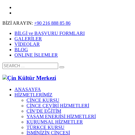
BİZİ ARAYIN:
+90 216 888 85 86
BİLGİ ve BAŞVURU FORMLARI
GALERİLER
VİDEOLAR
BLOG
ONLINE İŞLEMLER
ANASAYFA
HİZMETLERİMİZ
ÇİNCE KURSU
ÇİNCE ÇEVİRİ HİZMETLERİ
ÇİN’DE EĞİTİM
YAŞAM ENERJİSİ HİZMETLERİ
KURUMSAL HİZMETLER
TÜRKÇE KURSU
İSMİNİZİN ÇİNCESİ