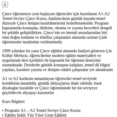
x
Çince öğrenmeye yeni başlayan öğrenciler için hazırlanan A1-A2
Temel Seviye Çince Kursu, katılımcıların günlük hayatta temel
düzeyde Çince iletişim kurabilmelerini hedeflemektedir. Program
kapsamında konuşma, dinleme, okuma ve yazma becerileri dengeli
bir şekilde geliştirilirken, Çince’nin en önemli unsurlarından biri
olan doğru tonlama ve telaffuz çalışmaları alanında uzman Çinli
öğretmenler tarafından verilmektedir.
1999 yılından bu yana Çince eğitimi alanında faaliyet gösteren Çin
Kültür Merkezi, öğrencilerine modern eğitim materyalleri ve
uygulamalı ders içerikleri ile kapsamlı bir öğrenim deneyimi
sunmaktadır. Derslerde günlük konuşma kalıpları, temel dil bilgisi
yapıları, karakter yazımı ve iletişim odaklı çalışmalar yer almaktadır.
A1 ve A2 kurlarını tamamlayan öğrenciler temel seviyede
kendilerini tanıtabilir, günlük ihtiyaçlarını ifade edebilir, basit
diyaloglar kurabilir ve Çince öğreniminde bir üst seviyeye
geçebilecek altyapıyı kazanırlar.
Kurs Bilgileri
• Program: A1 – A2 Temel Seviye Çince Kursu
• Eğitim Şekli: Yüz Yüze Grup Eğitimi