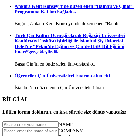
Ankara Kent Konseyi’nde düzenlenen “Bambu ve Çınar”
Programına Katılım Sağladık.
Bugün, Ankara Kent Konseyi’nde düzenlenen “Bamb...
Türk Çin Kültür Derneği olarak Boğaziçi Üniversitesi
Konfüçyüs Ensitüsü işbirliği ile İstanbul Şişli Marriott
Hotel’de “Pekin’de Eğitim ve Çin’de HSK Dil Eğitimi
Fuarı”gerçekleştirdik.
Başta Çin’in en önde gelen üniversitesi o...
Öğrenciler Çin Üniversiteleri Fuarına akın etti
İstanbul’da düzenlenen Çin Üniversiteleri fuarı...
BİLGİ AL
Lütfen formu doldurun, en kısa sürede size dönüş yapacağız
NAME
COMPANY