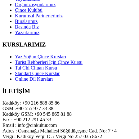
Organizasyonlarımız
Çince Kulübü
Kurumsal Partnerlerimiz
Burslarımız
Basında Biz
Yazarlarımız
KURSLARIMIZ
Yaz Yoğun Çince Kursları
Turist Rehberleri İçin Çince Kursu
Tai Chi Chuan Kursu
Standart Çince Kurslar
Online Dil Kursları
İLETİŞİM
Kadıköy: +90 216 888 85 86
GSM :+90 555 977 33 38
Kadıköy GSM: +90 545 865 81 88
Fax : +90 212 291 45 33
Email : info@cinkultur.com
Adres : Osmanağa Mahallesi Söğütlüçeşme Cad. No: 7 / 4
Vergi : Kadıköy Vergi D. / Vergi No 257 035 8672