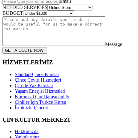
Email
NEEDED SERVICES
BUDGET
Message
GET A QUOTE NOW!
HİZMETLERİMİZ
Standart Çince Kurslar
Çince Çeviri Hizmetleri
Çin’de Yaz Kursları
Yaşam Enerjisi Hizmetleri
Kurumsal Çin Danışmanlığı
Çinliler İçin Türkçe Kursu
İsminizin Çincesi
ÇİN KÜLTÜR MERKEZİ
Hakkımızda
Yayınlarımız