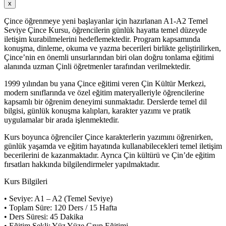
x
Çince öğrenmeye yeni başlayanlar için hazırlanan A1-A2 Temel
Seviye Çince Kursu, öğrencilerin günlük hayatta temel düzeyde
iletişim kurabilmelerini hedeflemektedir. Program kapsamında
konuşma, dinleme, okuma ve yazma becerileri birlikte geliştirilirken,
Çince’nin en önemli unsurlarından biri olan doğru tonlama eğitimi
alanında uzman Çinli öğretmenler tarafından verilmektedir.
1999 yılından bu yana Çince eğitimi veren Çin Kültür Merkezi,
modern sınıflarında ve özel eğitim materyalleriyle öğrencilerine
kapsamlı bir öğrenim deneyimi sunmaktadır. Derslerde temel dil
bilgisi, günlük konuşma kalıpları, karakter yazımı ve pratik
uygulamalar bir arada işlenmektedir.
Kurs boyunca öğrenciler Çince karakterlerin yazımını öğrenirken,
günlük yaşamda ve eğitim hayatında kullanabilecekleri temel iletişim
becerilerini de kazanmaktadır. Ayrıca Çin kültürü ve Çin’de eğitim
fırsatları hakkında bilgilendirmeler yapılmaktadır.
Kurs Bilgileri
• Seviye: A1 – A2 (Temel Seviye)
• Toplam Süre: 120 Ders / 15 Hafta
• Ders Süresi: 45 Dakika
• Eğitim Şekli: Yüz Yüze Grup Eğitimi