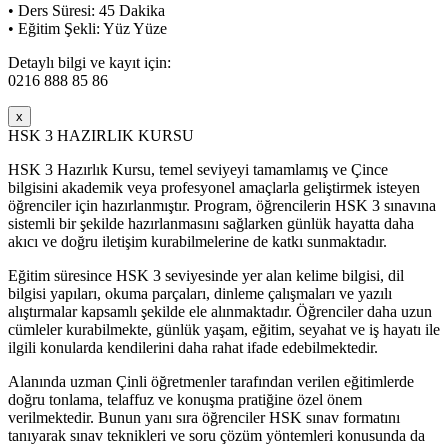
• Ders Süresi: 45 Dakika
• Eğitim Şekli: Yüz Yüze
Detaylı bilgi ve kayıt için:
0216 888 85 86
x
HSK 3 HAZIRLIK KURSU
HSK 3 Hazırlık Kursu, temel seviyeyi tamamlamış ve Çince
bilgisini akademik veya profesyonel amaçlarla geliştirmek isteyen
öğrenciler için hazırlanmıştır. Program, öğrencilerin HSK 3 sınavına
sistemli bir şekilde hazırlanmasını sağlarken günlük hayatta daha
akıcı ve doğru iletişim kurabilmelerine de katkı sunmaktadır.
Eğitim süresince HSK 3 seviyesinde yer alan kelime bilgisi, dil
bilgisi yapıları, okuma parçaları, dinleme çalışmaları ve yazılı
alıştırmalar kapsamlı şekilde ele alınmaktadır. Öğrenciler daha uzun
cümleler kurabilmekte, günlük yaşam, eğitim, seyahat ve iş hayatı ile
ilgili konularda kendilerini daha rahat ifade edebilmektedir.
Alanında uzman Çinli öğretmenler tarafından verilen eğitimlerde
doğru tonlama, telaffuz ve konuşma pratiğine özel önem
verilmektedir. Bunun yanı sıra öğrenciler HSK sınav formatını
tanıyarak sınav teknikleri ve soru çözüm yöntemleri konusunda da