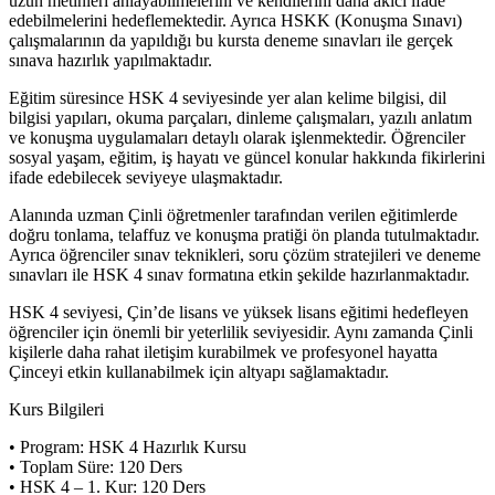
uzun metinleri anlayabilmelerini ve kendilerini daha akıcı ifade
edebilmelerini hedeflemektedir. Ayrıca HSKK (Konuşma Sınavı)
çalışmalarının da yapıldığı bu kursta deneme sınavları ile gerçek
sınava hazırlık yapılmaktadır.
Eğitim süresince HSK 4 seviyesinde yer alan kelime bilgisi, dil
bilgisi yapıları, okuma parçaları, dinleme çalışmaları, yazılı anlatım
ve konuşma uygulamaları detaylı olarak işlenmektedir. Öğrenciler
sosyal yaşam, eğitim, iş hayatı ve güncel konular hakkında fikirlerini
ifade edebilecek seviyeye ulaşmaktadır.
Alanında uzman Çinli öğretmenler tarafından verilen eğitimlerde
doğru tonlama, telaffuz ve konuşma pratiği ön planda tutulmaktadır.
Ayrıca öğrenciler sınav teknikleri, soru çözüm stratejileri ve deneme
sınavları ile HSK 4 sınav formatına etkin şekilde hazırlanmaktadır.
HSK 4 seviyesi, Çin’de lisans ve yüksek lisans eğitimi hedefleyen
öğrenciler için önemli bir yeterlilik seviyesidir. Aynı zamanda Çinli
kişilerle daha rahat iletişim kurabilmek ve profesyonel hayatta
Çinceyi etkin kullanabilmek için altyapı sağlamaktadır.
Kurs Bilgileri
• Program: HSK 4 Hazırlık Kursu
• Toplam Süre: 120 Ders
• HSK 4 – 1. Kur: 120 Ders