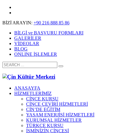
BİZİ ARAYIN:
+90 216 888 85 86
BİLGİ ve BAŞVURU FORMLARI
GALERİLER
VİDEOLAR
BLOG
ONLINE İŞLEMLER
ANASAYFA
HİZMETLERİMİZ
ÇİNCE KURSU
ÇİNCE ÇEVİRİ HİZMETLERİ
ÇİN’DE EĞİTİM
YAŞAM ENERJİSİ HİZMETLERİ
KURUMSAL HİZMETLER
TÜRKÇE KURSU
İSMİNİZİN ÇİNCESİ