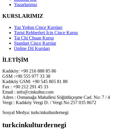
Yazarlarımız
KURSLARIMIZ
Yaz Yoğun Çince Kursları
Turist Rehberleri İçin Çince Kursu
Tai Chi Chuan Kursu
Standart Çince Kurslar
Online Dil Kursları
İLETİŞİM
Kadıköy: +90 216 888 85 86
GSM :+90 555 977 33 38
Kadıköy GSM: +90 545 865 81 88
Fax : +90 212 291 45 33
Email : info@cinkultur.com
Adres : Osmanağa Mahallesi Söğütlüçeşme Cad. No: 7 / 4
Vergi : Kadıköy Vergi D. / Vergi No 257 035 8672
Sosyal Medya: turkcinkulturdernegi
turkcinkulturdernegi