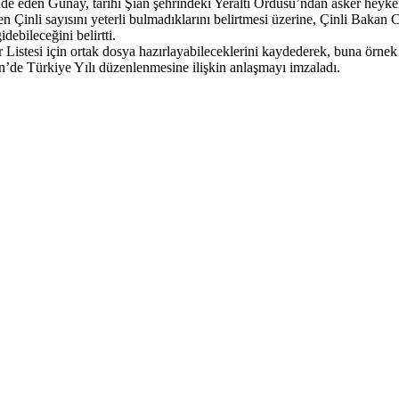
 ifade eden Günay, tarihi Şian şehrindeki Yeraltı Ordusu’ndan asker heyk
 Çinli sayısını yeterli bulmadıklarını belirtmesi üzerine, Çinli Bakan 
debileceğini belirtti.
tesi için ortak dosya hazırlayabileceklerini kaydederek, buna örnek
n’de Türkiye Yılı düzenlenmesine ilişkin anlaşmayı imzaladı.