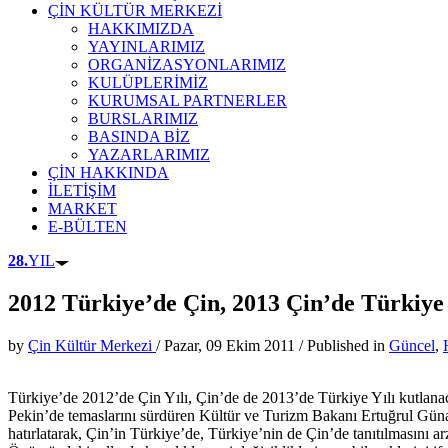
ÇİN KÜLTÜR MERKEZİ
HAKKIMIZDA
YAYINLARIMIZ
ORGANİZASYONLARIMIZ
KULÜPLERİMİZ
KURUMSAL PARTNERLER
BURSLARIMIZ
BASINDA BİZ
YAZARLARIMIZ
ÇİN HAKKINDA
İLETİŞİM
MARKET
E-BÜLTEN
28.
YIL
2012 Türkiye’de Çin, 2013 Çin’de Türkiye
by
Çin Kültür Merkezi
/
Pazar, 09 Ekim 2011
/
Published in
Güncel
,
Türkiye’de 2012’de Çin Yılı, Çin’de de 2013’de Türkiye Yılı kutlana
Pekin’de temaslarını sürdüren Kültür ve Turizm Bakanı Ertuğrul Günay
hatırlatarak, Çin’in Türkiye’de, Türkiye’nin de Çin’de tanıtılmasını arz