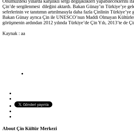
Önümüzdeki yıllarda karşılıklı sergi değişiklikleri yapabileceklerini
Çin’de sergilenmesi dileğini aktardı. Bakan Günay’ın Türkiye’ye gelen
seferlerinin ve tanıtımın artırılmasıyla daha fazla Çinlinin Türkiye’ye gi
Bakan Günay ayrıca Çin ile UNESCO’nun Maddi Olmayan Kültürler Lis
görüşmenin ardından 2012 yılında Türkiye’de Çin Yılı, 2013’te de Çi
Kaynak : aa
About
Çin Kültür Merkezi