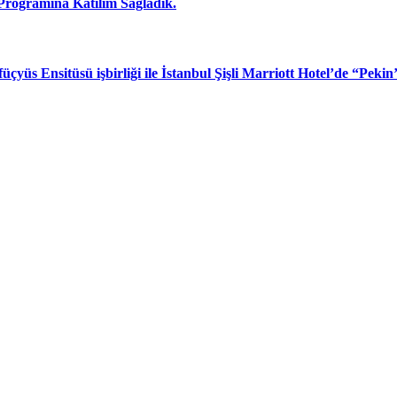
rogramına Katılım Sağladık.
çyüs Ensitüsü işbirliği ile İstanbul Şişli Marriott Hotel’de “Peki