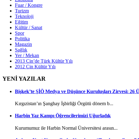
Fuar / Kongre
Turizm
Teknoloji
Eğitim
Kültür / Sanat
Spor
Politika
Magazin
Sağlık
Yer / Mekan
2013 Çin’de Türk Kültür Yılı
2012 Çin Kültür Yılı
YENİ YAZILAR
Bişkek’te ŞİÖ Medya ve Düşünce Kuruluşları Zirvesi: 26
Kırgızistan’ın Şanghay İşbirliği Örgütü dönem b...
Harbin Yaz Kampı Öğrencilerimizi Uğurladık
Kurumumuz ile Harbin Normal Üniversitesi arasın...