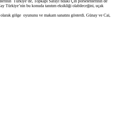
ellerinin Türkiye’de, Topkapı Sarayı’ndaki Çin porselenlerinin de
Cay Türkiye’nin bu konuda tanıtım eksikliği olabileceğini, uçak
 olarak gölge oyununu ve makam sanatını gösterdi. Günay ve Cai,