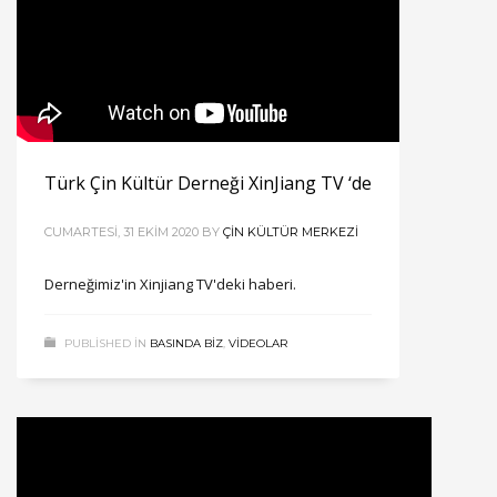
Türk Çin Kültür Derneği XinJiang TV ‘de
CUMARTESI, 31 EKIM 2020
BY
ÇIN KÜLTÜR MERKEZI
Derneğimiz'in Xinjiang TV'deki haberi.
PUBLISHED IN
BASINDA BİZ
,
VIDEOLAR