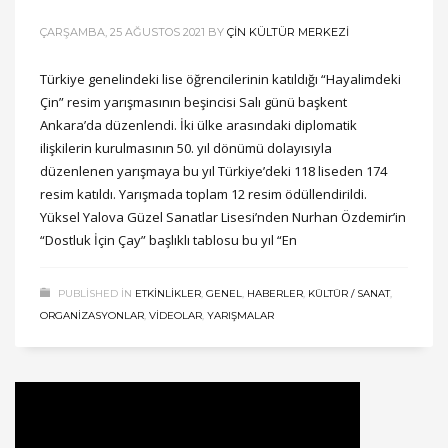
ÇARŞAMBA, 25 AĞUSTOS 2021
BY
ÇIN KÜLTÜR MERKEZI
Türkiye genelindeki lise öğrencilerinin katıldığı “Hayalimdeki
Çin” resim yarışmasının beşincisi Salı günü başkent
Ankara’da düzenlendi. İki ülke arasındaki diplomatik
ilişkilerin kurulmasının 50. yıl dönümü dolayısıyla
düzenlenen yarışmaya bu yıl Türkiye’deki 118 liseden 174
resim katıldı. Yarışmada toplam 12 resim ödüllendirildi.
Yüksel Yalova Güzel Sanatlar Lisesi’nden Nurhan Özdemir’in
“Dostluk İçin Çay” başlıklı tablosu bu yıl “En
PUBLISHED IN
ETKINLIKLER
,
GENEL
,
HABERLER
,
KÜLTÜR / SANAT
,
ORGANIZASYONLAR
,
VIDEOLAR
,
YARIŞMALAR