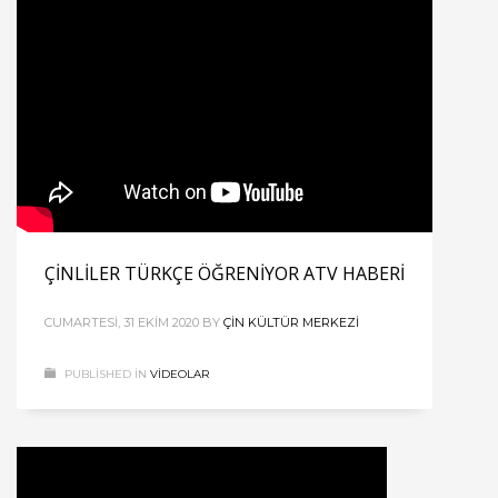
ÇİNLİLER TÜRKÇE ÖĞRENİYOR ATV HABERİ
CUMARTESI, 31 EKIM 2020
BY
ÇIN KÜLTÜR MERKEZI
PUBLISHED IN
VIDEOLAR