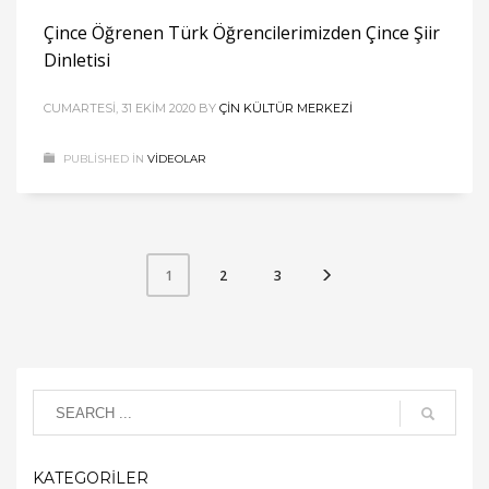
Çince Öğrenen Türk Öğrencilerimizden Çince Şiir
Dinletisi
CUMARTESI, 31 EKIM 2020
BY
ÇIN KÜLTÜR MERKEZI
PUBLISHED IN
VIDEOLAR
2
3
1
KATEGORİLER