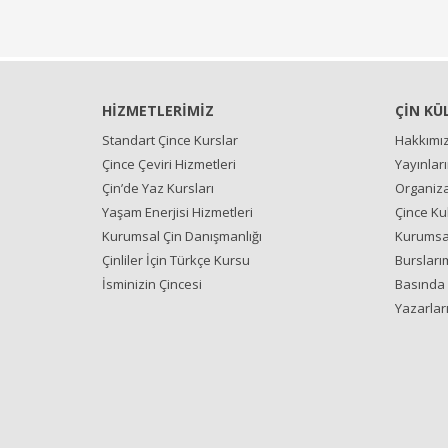
HİZMETLERİMİZ
ÇİN KÜ
Standart Çince Kurslar
Hakkımı
Çince Çeviri Hizmetleri
Yayınlar
Çin’de Yaz Kursları
Organiza
Yaşam Enerjisi Hizmetleri
Çince Ku
Kurumsal Çin Danışmanlığı
Kurumsal
Çinliler İçin Türkçe Kursu
Bursları
İsminizin Çincesi
Basında 
Yazarlar