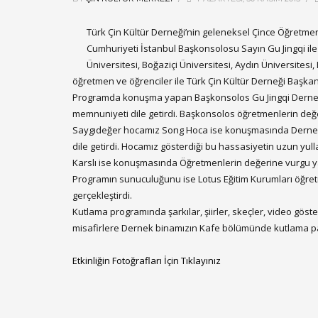
Türk Çin Kültür Derneği’nin geleneksel Çince Öğretm
Cumhuriyeti İstanbul Başkonsolosu Sayın Gu Jingqi ile 
Üniversitesi, Boğaziçi Üniversitesi, Aydın Üniversitesi
öğretmen ve öğrenciler ile Türk Çin Kültür Derneği Başkanı 
Programda konuşma yapan Başkonsolos Gu Jingqi Derneğimi
memnuniyeti dile getirdi. Başkonsolos öğretmenlerin değ
Saygıdeğer hocamız Song Hoca ise konuşmasında Derneğimiz
dile getirdi. Hocamız gösterdiği bu hassasiyetin uzun yull
Karslı ise konuşmasında Öğretmenlerin değerine vurgu y
Programın sunuculuğunu ise Lotus Eğitim Kurumları öğret
gerçekleştirdi.
Kutlama programında şarkılar, şiirler, skeçler, video göste
misafirlere Dernek binamızın Kafe bölümünde kutlama pa
Etkinliğin Fotoğrafları İçin Tıklayınız