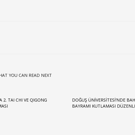
HAT YOU CAN READ NEXT
 2. TAI CHI VE QIGONG
DOĞUŞ ÜNIVERSITESI’NDE BA
ASI
BAYRAMI KUTLAMASI DÜZENL