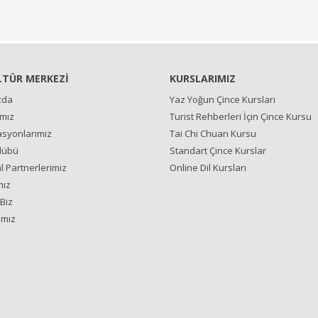
LTÜR MERKEZİ
KURSLARIMIZ
zda
Yaz Yoğun Çince Kursları
ımız
Turist Rehberleri İçin Çince Kursu
syonlarımız
Tai Chi Chuan Kursu
lübü
Standart Çince Kurslar
 Partnerlerimiz
Online Dil Kursları
mız
Biz
ımız