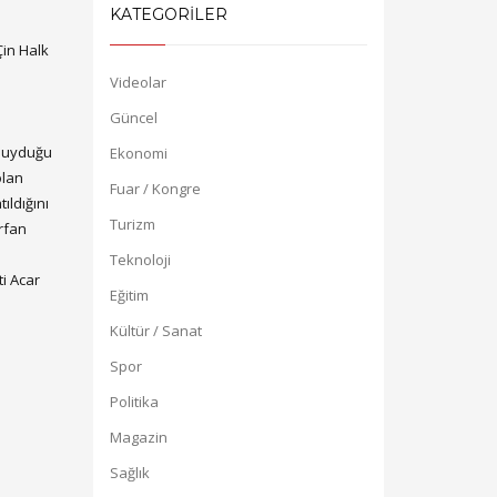
KATEGORİLER
in Halk
Videolar
Güncel
 duyduğu
Ekonomi
olan
Fuar / Kongre
ıldığını
Turizm
İrfan
Teknoloji
i Acar
Eğitim
Kültür / Sanat
Spor
Politika
Magazin
Sağlık