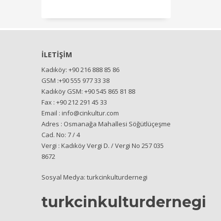
İLETİŞİM
Kadıköy: +90 216 888 85 86
GSM :+90 555 977 33 38
Kadıköy GSM: +90 545 865 81 88
Fax : +90 212 291 45 33
Email : info@cinkultur.com
Adres : Osmanağa Mahallesi Söğütlüçeşme
Cad. No: 7 / 4
Vergi : Kadıköy Vergi D. / Vergi No 257 035
8672
Sosyal Medya: turkcinkulturdernegi
turkcinkulturdernegi