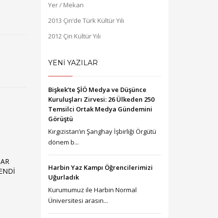
Yer / Mekan
2013 Çin’de Türk Kültür Yılı
2012 Çin Kültür Yılı
YENİ YAZILAR
Bişkek’te ŞİÖ Medya ve Düşünce
Kuruluşları Zirvesi: 26 Ülkeden 250
Temsilci Ortak Medya Gündemini
Görüştü
Kırgızistan’ın Şanghay İşbirliği Örgütü
dönem b...
HAR
Harbin Yaz Kampı Öğrencilerimizi
ENDI
Uğurladık
Kurumumuz ile Harbin Normal
Üniversitesi arasın...