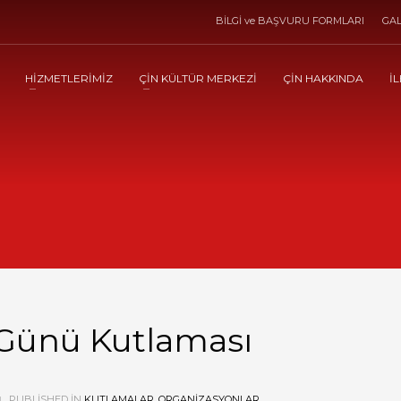
BİLGİ ve BAŞVURU FORMLARI
GAL
HİZMETLERİMİZ
ÇİN KÜLTÜR MERKEZİ
ÇİN HAKKINDA
İL
Günü Kutlaması
PUBLISHED IN
KUTLAMALAR
,
ORGANIZASYONLAR