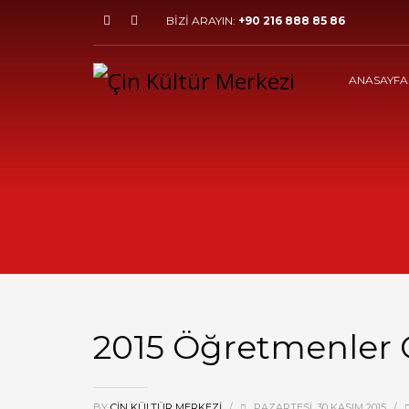
BİZİ ARAYIN:
+90 216 888 85 86
ANASAYFA
2015 Öğretmenler 
BY
ÇIN KÜLTÜR MERKEZI
/
PAZARTESI, 30 KASIM 2015
/