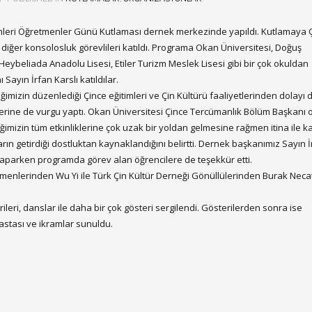
enleri Öğretmenler Günü Kutlaması dernek merkezinde yapıldı. Kutlamaya Ç
diğer konsolosluk görevlileri katıldı. Programa Okan Üniversitesi, Doğuş
, Heybeliada Anadolu Lisesi, Etiler Turizm Meslek Lisesi gibi bir çok okuldan
Sayın İrfan Karslı katıldılar.
zin düzenlediği Çince eğitimleri ve Çin Kültürü faaliyetlerinden dolayı
erine de vurgu yaptı. Okan Üniversitesi Çince Tercümanlık Bölüm Başkanı 
in tüm etkinliklerine çok uzak bir yoldan gelmesine rağmen itina ile kat
arın getirdiği dostluktan kaynaklandığını belirtti. Dernek başkanımız Sayın 
aparken programda görev alan öğrencilere de teşekkür etti.
menlerinden Wu Yi ile Türk Çin Kültür Derneği Gönüllülerinden Burak Necat
rileri, danslar ile daha bir çok gösteri sergilendi. Gösterilerden sonra ise
stası ve ikramlar sunuldu.