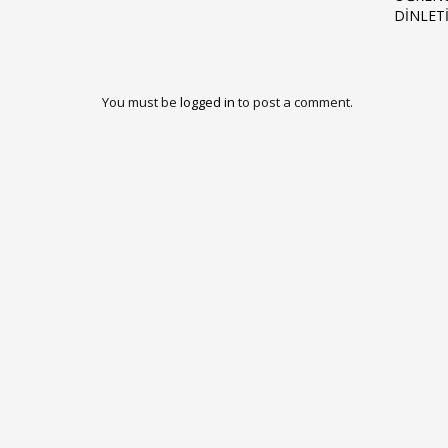
DINLETI
You must be
logged in
to post a comment.