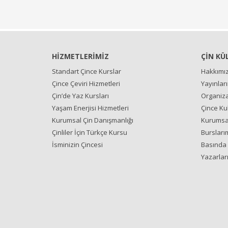
HİZMETLERİMİZ
ÇİN KÜ
Standart Çince Kurslar
Hakkımı
Çince Çeviri Hizmetleri
Yayınlar
Çin’de Yaz Kursları
Organiza
Yaşam Enerjisi Hizmetleri
Çince Ku
Kurumsal Çin Danışmanlığı
Kurumsal
Çinliler İçin Türkçe Kursu
Bursları
İsminizin Çincesi
Basında 
Yazarlar