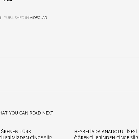
PUBLISHED IN
VIDEOLAR
HAT YOU CAN READ NEXT
ÖĞRENEN TÜRK
HEYBELIADA ANADOLU LISESI
ILERIMIZDEN ÇINCE ŞIIR
ÖĞRENCILERINDEN ÇINCE ŞIIR