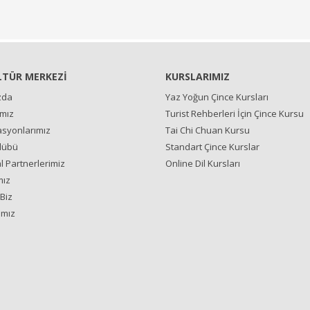
LTÜR MERKEZİ
KURSLARIMIZ
zda
Yaz Yoğun Çince Kursları
ımız
Turist Rehberleri İçin Çince Kursu
syonlarımız
Tai Chi Chuan Kursu
lübü
Standart Çince Kurslar
 Partnerlerimiz
Online Dil Kursları
mız
Biz
ımız