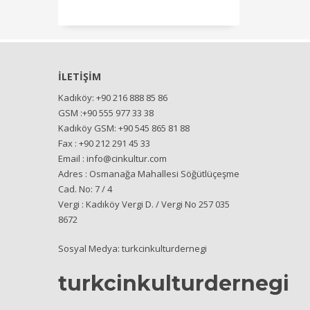
İLETİŞİM
Kadıköy: +90 216 888 85 86
GSM :+90 555 977 33 38
Kadıköy GSM: +90 545 865 81 88
Fax : +90 212 291 45 33
Email : info@cinkultur.com
Adres : Osmanağa Mahallesi Söğütlüçeşme
Cad. No: 7 / 4
Vergi : Kadıköy Vergi D. / Vergi No 257 035
8672
Sosyal Medya: turkcinkulturdernegi
turkcinkulturdernegi