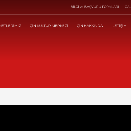
BİLGİ ve BAŞVURU FORMLARI
GAL
METLERİMİZ
ÇİN KÜLTÜR MERKEZİ
ÇİN HAKKINDA
İLETİŞİM