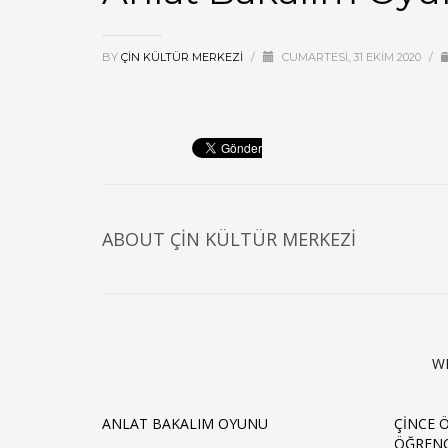
BY
ÇIN KÜLTÜR MERKEZI
/
CUMARTESI, 31 EKIM 2020
/
ABOUT
ÇIN KÜLTÜR MERKEZI
W
ANLAT BAKALIM OYUNU
ÇINCE 
ÖĞRENC