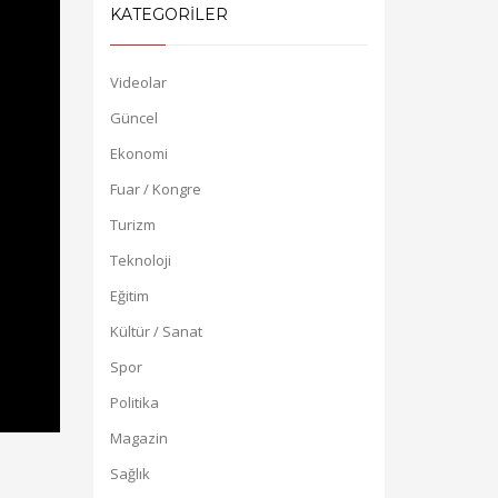
KATEGORİLER
Videolar
Güncel
Ekonomi
Fuar / Kongre
Turizm
Teknoloji
Eğitim
Kültür / Sanat
Spor
Politika
Magazin
Sağlık