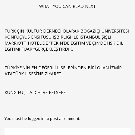
WHAT YOU CAN READ NEXT
TÜRK ÇIN KÜLTÜR DERNEĞI OLARAK BOĞAZIÇI ÜNIVERSITESI
KONFÜÇYÜS ENSITÜSÜ IŞBIRLIĞI ILE İSTANBUL ŞIŞLI
MARRIOTT HOTEL’DE “PEKIN’DE EĞITIM VE ÇIN’DE HSK DIL
EĞITIMI FUARI”GERÇEKLEŞTIRDIK.
TÜRKIYE’NIN EN DEĞERLI LISELERINDEN BIRI OLAN İZMIR
ATATÜRK LISESI’NE ZIYARET
KUNG FU , TAI CHI VE FELSEFE
You must be
logged in
to post a comment.