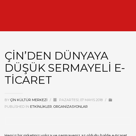
ÇİN’DEN DÜNYAYA
DÜŞÜK SERMAYELİ E-
TİCARET
BY
ÇIN KÜLTÜR MERKEZI
/
PAZARTESI, 07 MAYIS 2018
/
PUBLISHED IN
ETKINLIKLER
,
ORGANIZASYONLAR
Henüz bir şirketiniz yoksa ve sermayeniz az olduğu halde e-ticaret