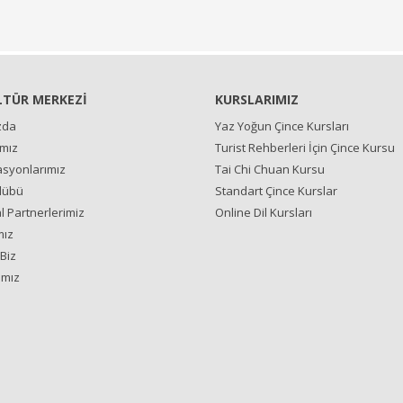
LTÜR MERKEZİ
KURSLARIMIZ
zda
Yaz Yoğun Çince Kursları
ımız
Turist Rehberleri İçin Çince Kursu
syonlarımız
Tai Chi Chuan Kursu
lübü
Standart Çince Kurslar
 Partnerlerimiz
Online Dil Kursları
mız
Biz
ımız