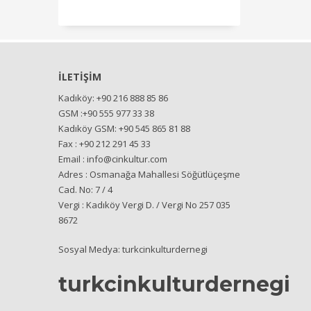
İLETİŞİM
Kadıköy: +90 216 888 85 86
GSM :+90 555 977 33 38
Kadıköy GSM: +90 545 865 81 88
Fax : +90 212 291 45 33
Email : info@cinkultur.com
Adres : Osmanağa Mahallesi Söğütlüçeşme
Cad. No: 7 / 4
Vergi : Kadıköy Vergi D. / Vergi No 257 035
8672
Sosyal Medya: turkcinkulturdernegi
turkcinkulturdernegi