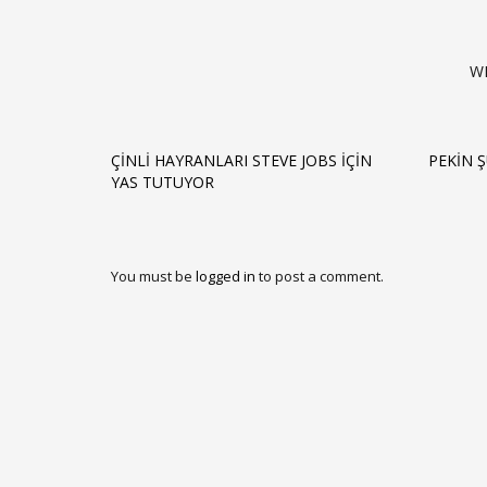
W
ÇINLI HAYRANLARI STEVE JOBS İÇIN
PEKIN 
YAS TUTUYOR
You must be
logged in
to post a comment.