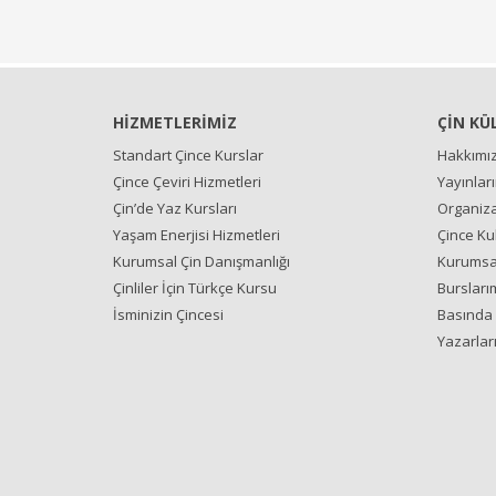
HİZMETLERİMİZ
ÇİN KÜ
Standart Çince Kurslar
Hakkımı
Çince Çeviri Hizmetleri
Yayınlar
Çin’de Yaz Kursları
Organiza
Yaşam Enerjisi Hizmetleri
Çince Ku
Kurumsal Çin Danışmanlığı
Kurumsal
Çinliler İçin Türkçe Kursu
Bursları
İsminizin Çincesi
Basında 
Yazarlar