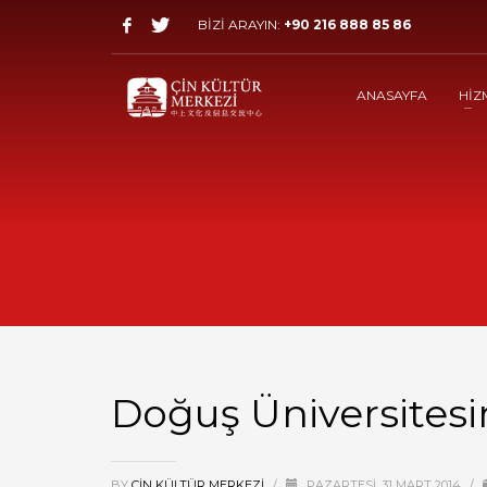
BİZİ ARAYIN:
+90 216 888 85 86
ANASAYFA
HİZ
Doğuş Üniversitesi
BY
ÇIN KÜLTÜR MERKEZI
/
PAZARTESI, 31 MART 2014
/