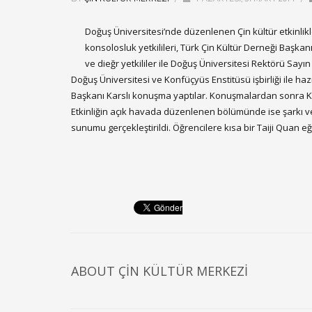
Doğuş Üniversitesi’nde düzenlenen Çin kültür etkinli
konsolosluk yetkilileri, Türk Çin Kültür Derneği Başkan
ve dieğr yetkililer ile Doğuş Üniversitesi Rektörü Sayı
Doğuş Üniversitesi ve Konfüçyüs Enstitüsü işbirliği ile ha
Başkanı Karslı konuşma yaptılar. Konuşmalardan sonra 
Etkinliğin açık havada düzenlenen bölümünde ise şarkı ve ta
sunumu gerçekleştirildi. Öğrencilere kısa bir Taiji Quan eğ
ABOUT
ÇIN KÜLTÜR MERKEZI