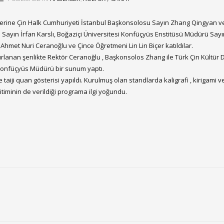
klerine Çin Halk Cumhuriyeti İstanbul Başkonsolosu Sayın Zhang Qingyan v
ı Sayın İrfan Karslı, Boğaziçi Üniversitesi Konfüçyüs Enstitüsü Müdürü Sayın
n Ahmet Nuri Ceranoğlu ve Çince Öğretmeni Lin Lin Biçer katıldılar.
zırlanan şenlikte Rektör Ceranoğlu , Başkonsolos Zhang ile Türk Çin Kültür 
Konfüçyüs Müdürü bir sunum yaptı.
iji quan gösterisi yapıldı. Kurulmuş olan standlarda kaligrafi , kirigami ve
itiminin de verildiği programa ilgi yoğundu.