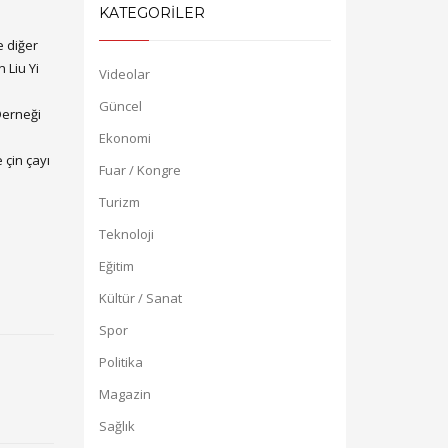
KATEGORİLER
e diğer
 Liu Yi
Videolar
Güncel
Derneği
Ekonomi
 çin çayı
Fuar / Kongre
Turizm
Teknoloji
Eğitim
Kültür / Sanat
Spor
Politika
Magazin
Sağlık