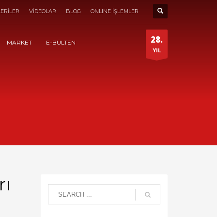
ERİLER
VİDEOLAR
BLOG
ONLINE İŞLEMLER
28.
MARKET
E-BÜLTEN
YIL
rı