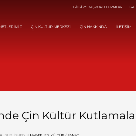
BİLGİ ve BAŞVURU FORMLARI
GAL
METLERİMİZ
ÇİN KÜLTÜR MERKEZİ
ÇİN HAKKINDA
İLETİŞİM
nde Çin Kültür Kutlamala
PUBLISHED IN
HABERLER
,
KÜLTÜR / SANAT