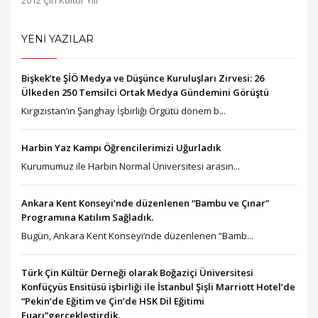
2012 Çin Kültür Yılı
YENİ YAZILAR
Bişkek’te ŞİÖ Medya ve Düşünce Kuruluşları Zirvesi: 26
Ülkeden 250 Temsilci Ortak Medya Gündemini Görüştü
Kırgızistan’ın Şanghay İşbirliği Örgütü dönem b...
Harbin Yaz Kampı Öğrencilerimizi Uğurladık
Kurumumuz ile Harbin Normal Üniversitesi arasın...
Ankara Kent Konseyi’nde düzenlenen “Bambu ve Çınar”
Programına Katılım Sağladık.
Bugün, Ankara Kent Konseyi’nde düzenlenen “Bamb...
Türk Çin Kültür Derneği olarak Boğaziçi Üniversitesi
Konfüçyüs Ensitüsü işbirliği ile İstanbul Şişli Marriott Hotel’de
“Pekin’de Eğitim ve Çin’de HSK Dil Eğitimi
Fuarı”gerçekleştirdik.