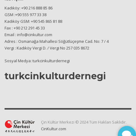
Kadıköy: +90 216 888 85 86
GSM :+90 555 977 33 38
Kadıköy GSM: +90 545 865 81 88
Fax : +90 212 291 45 33
Email : info@cinkultur.com
Adres : Osmanağa Mahallesi Söğütlüçeşme Cad. No: 7 / 4
Vergi : Kadıköy Vergi D. / Vergi No 257 035 8672
Sosyal Medya: turkcinkulturdernegi
turkcinkulturdernegi
Çin Kültür Merkezi © 2024 Tüm Hakları Saklıdır.
CinKultur.com