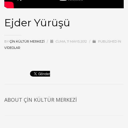
Ejder Yürüşü
BY
ÇIN KÜLTÜR MERKEZI
/
CUMA, 11 MAYIS 2012
/
PUBLISHED IN
VIDEOLAR
ABOUT
ÇIN KÜLTÜR MERKEZI