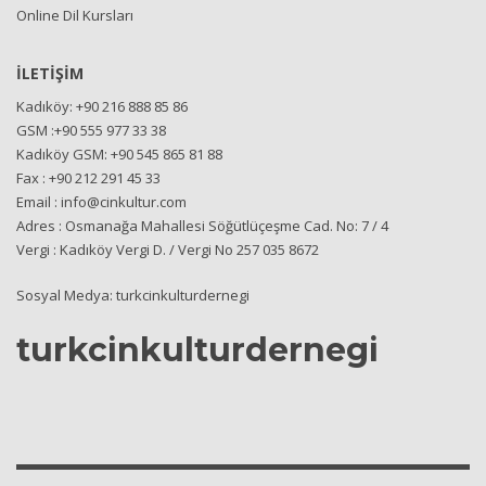
Online Dil Kursları
İLETİŞİM
Kadıköy: +90 216 888 85 86
GSM :+90 555 977 33 38
Kadıköy GSM: +90 545 865 81 88
Fax : +90 212 291 45 33
Email : info@cinkultur.com
Adres : Osmanağa Mahallesi Söğütlüçeşme Cad. No: 7 / 4
Vergi : Kadıköy Vergi D. / Vergi No 257 035 8672
Sosyal Medya: turkcinkulturdernegi
turkcinkulturdernegi