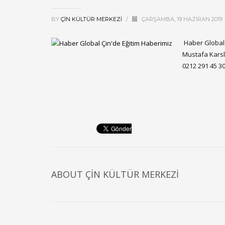
BY
ÇIN KÜLTÜR MERKEZI
/
ÇARŞAMBA, 19 HAZIRAN 2019
Haber Global 
Mustafa Karslı 
0212 291 45 30
ABOUT
ÇIN KÜLTÜR MERKEZI