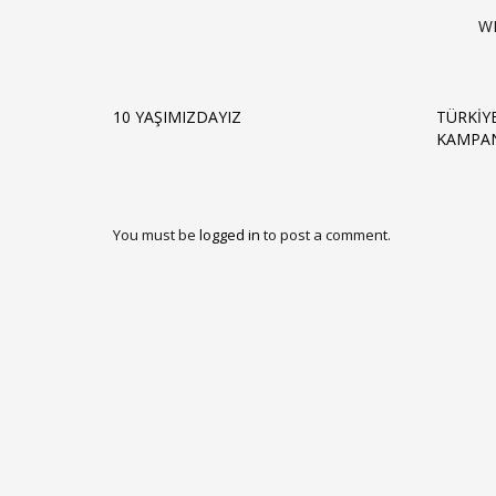
W
10 YAŞIMIZDAYIZ
TÜRKIYE
KAMPAN
You must be
logged in
to post a comment.