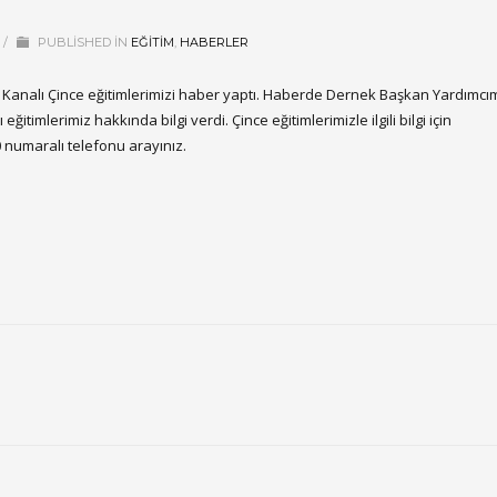
/
PUBLISHED IN
EĞITIM
,
HABERLER
Kanalı Çince eğitimlerimizi haber yaptı. Haberde Dernek Başkan Yardımcı
eğitimlerimiz hakkında bilgi verdi. Çince eğitimlerimizle ilgili bilgi için
 numaralı telefonu arayınız.