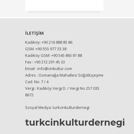
İLETİŞİM
Kadıköy: +90 216 888 85 86
GSM :+90 555 977 33 38
Kadıköy GSM: +90 545 865 81 88
Fax : +90 212 291 45 33
Email : info@cinkultur.com
Adres : Osmanağa Mahallesi Söğütlüçeşme
Cad. No: 7 / 4
Vergi : Kadıköy Vergi D. / Vergi No 257 035
8672
Sosyal Medya: turkcinkulturdernegi
turkcinkulturdernegi