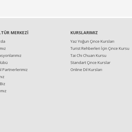
LTÜR MERKEZİ
KURSLARIMIZ
zda
Yaz Yoğun Çince Kursları
ımız
Turist Rehberleri İçin Çince Kursu
syonlarımız
Tai Chi Chuan Kursu
lübü
Standart Çince Kurslar
 Partnerlerimiz
Online Dil Kursları
mız
Biz
ımız