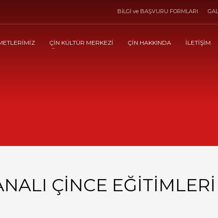
BİLGİ ve BAŞVURU FORMLARI
GAL
METLERİMİZ
ÇİN KÜLTÜR MERKEZİ
ÇİN HAKKINDA
İLETİŞİM
NALI ÇİNCE EĞİTİMLERİ