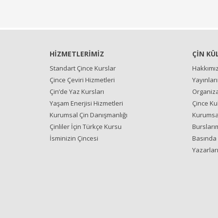
HİZMETLERİMİZ
ÇİN KÜ
Standart Çince Kurslar
Hakkımı
Çince Çeviri Hizmetleri
Yayınlar
Çin’de Yaz Kursları
Organiza
Yaşam Enerjisi Hizmetleri
Çince Ku
Kurumsal Çin Danışmanlığı
Kurumsal
Çinliler İçin Türkçe Kursu
Bursları
İsminizin Çincesi
Basında 
Yazarlar