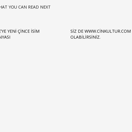
HAT YOU CAN READ NEXT
’YE YENI ÇINCE İSIM
SIZ DE WWW.CINKULTUR.COM 
YASI
OLABILIRSINIZ.