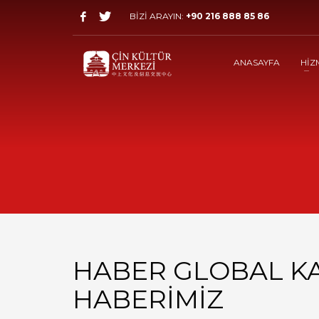
BİZİ ARAYIN:
+90 216 888 85 86
ANASAYFA
HİZ
HABER GLOBAL KA
HABERİMİZ