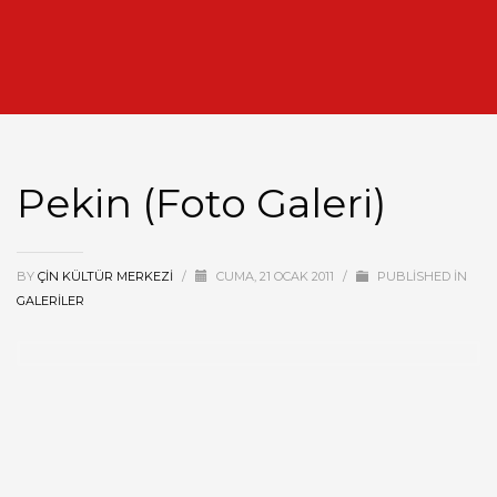
Pekin (Foto Galeri)
BY
ÇIN KÜLTÜR MERKEZI
/
CUMA, 21 OCAK 2011
/
PUBLISHED IN
GALERILER