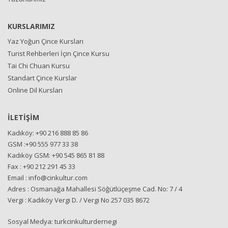
KURSLARIMIZ
Yaz Yoğun Çince Kursları
Turist Rehberleri İçin Çince Kursu
Tai Chi Chuan Kursu
Standart Çince Kurslar
Online Dil Kursları
İLETİŞİM
Kadıköy: +90 216 888 85 86
GSM :+90 555 977 33 38
Kadıköy GSM: +90 545 865 81 88
Fax : +90 212 291 45 33
Email : info@cinkultur.com
Adres : Osmanağa Mahallesi Söğütlüçeşme Cad. No: 7 / 4
Vergi : Kadıköy Vergi D. / Vergi No 257 035 8672
Sosyal Medya: turkcinkulturdernegi