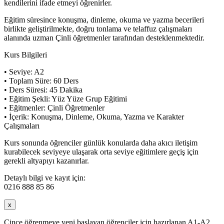
kendilerini ifade etmeyi öğrenirler.
Eğitim süresince konuşma, dinleme, okuma ve yazma becerileri
birlikte geliştirilmekte, doğru tonlama ve telaffuz çalışmaları
alanında uzman Çinli öğretmenler tarafından desteklenmektedir.
Kurs Bilgileri
• Seviye: A2
• Toplam Süre: 60 Ders
• Ders Süresi: 45 Dakika
• Eğitim Şekli: Yüz Yüze Grup Eğitimi
• Eğitmenler: Çinli Öğretmenler
• İçerik: Konuşma, Dinleme, Okuma, Yazma ve Karakter
Çalışmaları
Kurs sonunda öğrenciler günlük konularda daha akıcı iletişim
kurabilecek seviyeye ulaşarak orta seviye eğitimlere geçiş için
gerekli altyapıyı kazanırlar.
Detaylı bilgi ve kayıt için:
0216 888 85 86
x
Çince öğrenmeye yeni başlayan öğrenciler için hazırlanan A1-A2