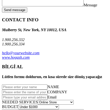
Message
Send message
CONTACT INFO
Mulberry St, New York, NY 10012, USA
1.900.256.332
1.900.256.334
hello@yourwebsite.com
www.hogash.com
BİLGİ AL
Lütfen formu doldurun, en kısa sürede size dönüş yapacağız
NAME
COMPANY
Email
NEEDED SERVICES
BUDGET