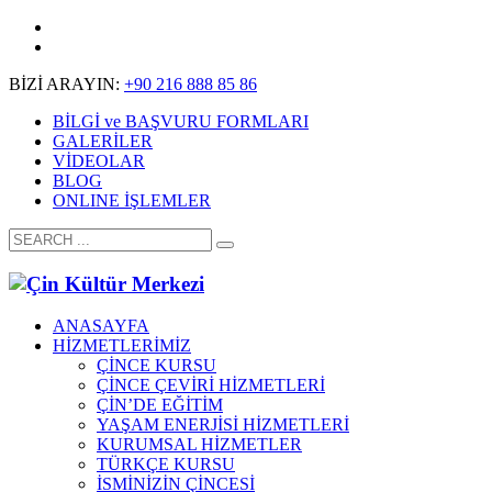
BİZİ ARAYIN:
+90 216 888 85 86
BİLGİ ve BAŞVURU FORMLARI
GALERİLER
VİDEOLAR
BLOG
ONLINE İŞLEMLER
ANASAYFA
HİZMETLERİMİZ
ÇİNCE KURSU
ÇİNCE ÇEVİRİ HİZMETLERİ
ÇİN’DE EĞİTİM
YAŞAM ENERJİSİ HİZMETLERİ
KURUMSAL HİZMETLER
TÜRKÇE KURSU
İSMİNİZİN ÇİNCESİ