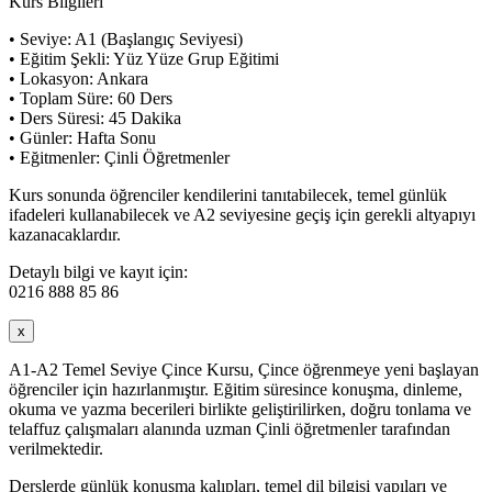
Kurs Bilgileri
• Seviye: A1 (Başlangıç Seviyesi)
• Eğitim Şekli: Yüz Yüze Grup Eğitimi
• Lokasyon: Ankara
• Toplam Süre: 60 Ders
• Ders Süresi: 45 Dakika
• Günler: Hafta Sonu
• Eğitmenler: Çinli Öğretmenler
Kurs sonunda öğrenciler kendilerini tanıtabilecek, temel günlük
ifadeleri kullanabilecek ve A2 seviyesine geçiş için gerekli altyapıyı
kazanacaklardır.
Detaylı bilgi ve kayıt için:
0216 888 85 86
x
A1-A2 Temel Seviye Çince Kursu, Çince öğrenmeye yeni başlayan
öğrenciler için hazırlanmıştır. Eğitim süresince konuşma, dinleme,
okuma ve yazma becerileri birlikte geliştirilirken, doğru tonlama ve
telaffuz çalışmaları alanında uzman Çinli öğretmenler tarafından
verilmektedir.
Derslerde günlük konuşma kalıpları, temel dil bilgisi yapıları ve