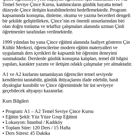
Temel Seviye Çince Kursu, katılımcıların günlük hayatta temel
düzeyde Çince iletişim kurabilmelerini hedeflemektedir. Program
kapsamında konuşma, dinleme, okuma ve yazma becerileri dengeli
bir şekilde geliştirilirken, Çince’nin en önemli unsurlarından biri
olan doğru tonlama ve telaffuz çalışmaları alanında uzman Çinli
öğretmenler tarafından verilmektedir.
1999 yılından bu yana Çince eğitimi alanında faaliyet gösteren Çin
Kültür Merkezi, öğrencilerine modern eğitim materyalleri ve
uygulamalı ders içerikleri ile kapsamlı bir öğrenim deneyimi
sunmaktadır. Derslerde günlük konuşma kalıpları, temel dil bilgisi
yapıları, karakter yazımı ve iletişim odaklı çalışmalar yer almaktadır.
A1 ve A2 kurlarını tamamlayan öğrenciler temel seviyede
kendilerini tanıtabilir, günlük ihtiyaçlarını ifade edebilir, basit
diyaloglar kurabilir ve Çince öğreniminde bir üst seviyeye
geçebilecek altyapıyı kazanırlar.
Kurs Bilgileri
• Program: A1 – A2 Temel Seviye Çince Kursu
• Eğitim Şekli: Yüz Yüze Grup Eğitimi
• Lokasyon: İstanbul / Kadıköy
• Toplam Süre: 120 Ders / 15 Hafta
• Ders Süresi: 45 Dakika