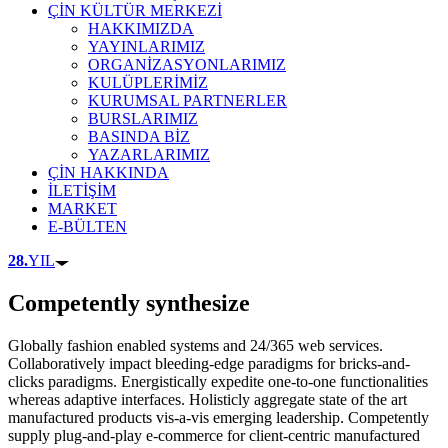
ÇİN KÜLTÜR MERKEZİ
HAKKIMIZDA
YAYINLARIMIZ
ORGANİZASYONLARIMIZ
KULÜPLERİMİZ
KURUMSAL PARTNERLER
BURSLARIMIZ
BASINDA BİZ
YAZARLARIMIZ
ÇİN HAKKINDA
İLETİŞİM
MARKET
E-BÜLTEN
28.
YIL
Competently synthesize
Globally fashion enabled systems and 24/365 web services.
Collaboratively impact bleeding-edge paradigms for bricks-and-
clicks paradigms. Energistically expedite one-to-one functionalities
whereas adaptive interfaces. Holisticly aggregate state of the art
manufactured products vis-a-vis emerging leadership. Competently
supply plug-and-play e-commerce for client-centric manufactured