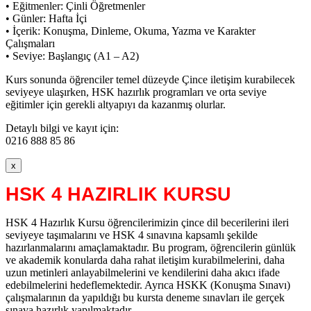
• Eğitmenler: Çinli Öğretmenler
• Günler: Hafta İçi
• İçerik: Konuşma, Dinleme, Okuma, Yazma ve Karakter
Çalışmaları
• Seviye: Başlangıç (A1 – A2)
Kurs sonunda öğrenciler temel düzeyde Çince iletişim kurabilecek
seviyeye ulaşırken, HSK hazırlık programları ve orta seviye
eğitimler için gerekli altyapıyı da kazanmış olurlar.
Detaylı bilgi ve kayıt için:
0216 888 85 86
x
HSK 4 HAZIRLIK KURSU
HSK 4 Hazırlık Kursu öğrencilerimizin çince dil becerilerini ileri
seviyeye taşımalarını ve HSK 4 sınavına kapsamlı şekilde
hazırlanmalarını amaçlamaktadır. Bu program, öğrencilerin günlük
ve akademik konularda daha rahat iletişim kurabilmelerini, daha
uzun metinleri anlayabilmelerini ve kendilerini daha akıcı ifade
edebilmelerini hedeflemektedir. Ayrıca HSKK (Konuşma Sınavı)
çalışmalarının da yapıldığı bu kursta deneme sınavları ile gerçek
sınava hazırlık yapılmaktadır.