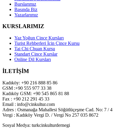
Burslarımız
Basında Biz
Yazarlarımız
KURSLARIMIZ
Yaz Yoğun Çince Kursları
Turist Rehberleri İçin Çince Kursu
Tai Chi Chuan Kursu
Standart Çince Kurslar
Online Dil Kursları
İLETİŞİM
Kadıköy: +90 216 888 85 86
GSM :+90 555 977 33 38
Kadıköy GSM: +90 545 865 81 88
Fax : +90 212 291 45 33
Email : info@cinkultur.com
Adres : Osmanağa Mahallesi Söğütlüçeşme Cad. No: 7 / 4
Vergi : Kadıköy Vergi D. / Vergi No 257 035 8672
Sosyal Medya: turkcinkulturdernegi