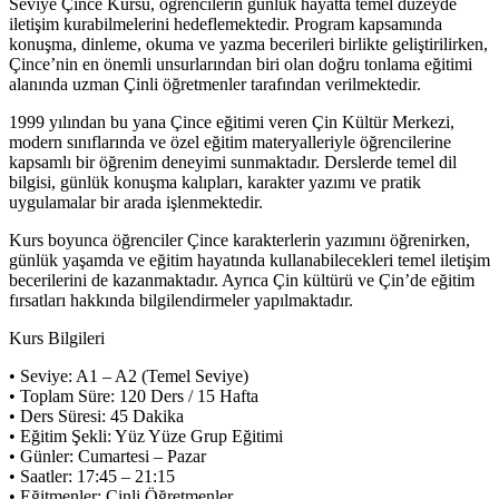
Seviye Çince Kursu, öğrencilerin günlük hayatta temel düzeyde
iletişim kurabilmelerini hedeflemektedir. Program kapsamında
konuşma, dinleme, okuma ve yazma becerileri birlikte geliştirilirken,
Çince’nin en önemli unsurlarından biri olan doğru tonlama eğitimi
alanında uzman Çinli öğretmenler tarafından verilmektedir.
1999 yılından bu yana Çince eğitimi veren Çin Kültür Merkezi,
modern sınıflarında ve özel eğitim materyalleriyle öğrencilerine
kapsamlı bir öğrenim deneyimi sunmaktadır. Derslerde temel dil
bilgisi, günlük konuşma kalıpları, karakter yazımı ve pratik
uygulamalar bir arada işlenmektedir.
Kurs boyunca öğrenciler Çince karakterlerin yazımını öğrenirken,
günlük yaşamda ve eğitim hayatında kullanabilecekleri temel iletişim
becerilerini de kazanmaktadır. Ayrıca Çin kültürü ve Çin’de eğitim
fırsatları hakkında bilgilendirmeler yapılmaktadır.
Kurs Bilgileri
• Seviye: A1 – A2 (Temel Seviye)
• Toplam Süre: 120 Ders / 15 Hafta
• Ders Süresi: 45 Dakika
• Eğitim Şekli: Yüz Yüze Grup Eğitimi
• Günler: Cumartesi – Pazar
• Saatler: 17:45 – 21:15
• Eğitmenler: Çinli Öğretmenler