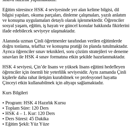
Eğitim süresince HSK 4 seviyesinde yer alan kelime bilgisi, dil
bilgisi yapıları, okuma parçaları, dinleme çalışmaları, yazılı anlatım
ve konuşma uygulamaları detaylı olarak işlenmektedir. Öğrenciler
sosyal yaşam, eğitim, iş hayatı ve güncel konular hakkında fikirlerini
ifade edebilecek seviyeye ulaşmaktadır.
Alanında uzman Çinli öğretmenler tarafından verilen eğitimlerde
doğru tonlama, telaffuz ve konuşma pratiği ön planda tutulmaktadır.
Ayrıca öğrenciler sınav teknikleri, soru çözüm stratejileri ve deneme
sınavları ile HSK 4 sınav formatına etkin şekilde hazırlanmaktadır.
HSK 4 seviyesi, Çin’de lisans ve yüksek lisans eğitimi hedefleyen
öğrenciler için önemli bir yeterlilik seviyesidir. Aynı zamanda Çinli
kişilerle daha rahat iletişim kurabilmek ve profesyonel hayatta
Çinceyi etkin kullanabilmek için altyapı sağlamaktadır.
Kurs Bilgileri
• Program: HSK 4 Hazırlık Kursu
• Toplam Süre: 120 Ders
• HSK 4 – 1. Kur: 120 Ders
• Ders Süresi: 45 Dakika
• Eğitim Şekli: Yüz Yüze