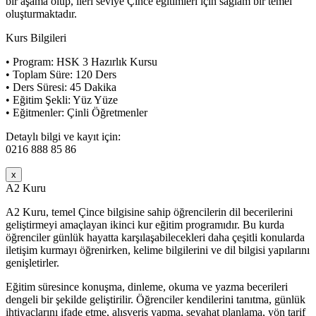
bir aşama olup, ileri seviye Çince eğitimleri için sağlam bir temel
oluşturmaktadır.
Kurs Bilgileri
• Program: HSK 3 Hazırlık Kursu
• Toplam Süre: 120 Ders
• Ders Süresi: 45 Dakika
• Eğitim Şekli: Yüz Yüze
• Eğitmenler: Çinli Öğretmenler
Detaylı bilgi ve kayıt için:
0216 888 85 86
x
A2 Kuru
A2 Kuru, temel Çince bilgisine sahip öğrencilerin dil becerilerini
geliştirmeyi amaçlayan ikinci kur eğitim programıdır. Bu kurda
öğrenciler günlük hayatta karşılaşabilecekleri daha çeşitli konularda
iletişim kurmayı öğrenirken, kelime bilgilerini ve dil bilgisi yapılarını
genişletirler.
Eğitim süresince konuşma, dinleme, okuma ve yazma becerileri
dengeli bir şekilde geliştirilir. Öğrenciler kendilerini tanıtma, günlük
ihtiyaçlarını ifade etme, alışveriş yapma, seyahat planlama, yön tarif