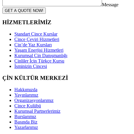
Message
GET A QUOTE NOW!
HİZMETLERİMİZ
Standart Çince Kurslar
Çince Çeviri Hizmetleri
Çin’de Yaz Kursları
Yaşam Enerjisi Hizmetleri
Kurumsal Çin Danışmanlığı
Çinliler İçin Türkçe Kursu
İsminizin Çincesi
ÇİN KÜLTÜR MERKEZİ
Hakkımızda
Yayınlarımız
Organizasyonlarımız
Çince Kulübü
Kurumsal Partnerlerimiz
Burslarımız
Basında Biz
Yazarlarımız