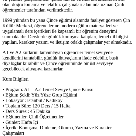
olan doğru tonlama ve telaffuz çalışmaları alanında uzman Çinli
öğretmenler tarafından verilmektedir.
1999 yılından bu yana Çince eğitimi alanında faaliyet gösteren Çin
Kültür Merkezi, öğrencilerine modern eğitim materyalleri ve
uygulamalı ders içerikleri ile kapsamlı bir öğrenim deneyimi
sunmaktadır. Derslerde günlük konuşma kalıpları, temel dil bilgisi
yapıları, karakter yazımı ve iletişim odaklı çalışmalar yer almaktadır.
A1 ve A2 kurlarını tamamlayan öğrenciler temel seviyede
kendilerini tanıtabilir, günlük ihtiyaçlarını ifade edebilir, basit
diyaloglar kurabilir ve Çince öğreniminde bir üst seviyeye
geçebilecek altyapıyı kazanırlar.
Kurs Bilgileri
• Program: A1 – A2 Temel Seviye Çince Kursu
• Eğitim Şekli: Yüz Yüze Grup Eğitimi
• Lokasyon: İstanbul / Kadıköy
• Toplam Süre: 120 Ders / 15 Hafta
• Ders Süresi: 45 Dakika
• Eğitmenler: Çinli Öğretmenler
• Günler: Hafta İçi
• İçerik: Konuşma, Dinleme, Okuma, Yazma ve Karakter
Çalışmaları