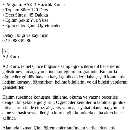
• Program: HSK 3 Hazırlık Kursu
• Toplam Süre: 120 Ders
• Ders Süresi: 45 Dakika
• Eğitim Şekli: Yüz Yüze
• Eğitmenler: Çinli Öğretmenler
Detaylı bilgi ve kayıt için:
0216 888 85 86
x
A2 Kuru
A2 Kuru, temel Çince bilgisine sahip öğrencilerin dil becerilerini
geliştirmeyi amaçlayan ikinci kur eğitim programıdır. Bu kurda
öğrenciler günlük hayatta karşılaşabilecekleri daha çeşitli konularda
iletişim kurmayı öğrenirken, kelime bilgilerini ve dil bilgisi yapılarını
genişletirler.
Eğitim süresince konuşma, dinleme, okuma ve yazma becerileri
dengeli bir şekilde geliştirilir. Öğrenciler kendilerini tanıtma, günlük
ihtiyaçlarını ifade etme, alışveriş yapma, seyahat planlama, yön tarif
etme ve basit sosyal iletişim kurma gibi konularda daha akıcı hale
gelirler.
Alanında uzman Çinli öğretmenler tarafından verilen derslerde