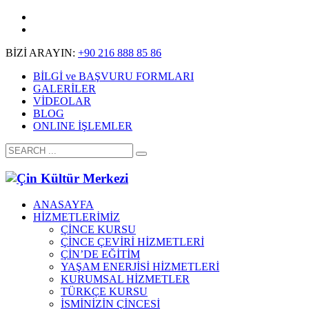
BİZİ ARAYIN:
+90 216 888 85 86
BİLGİ ve BAŞVURU FORMLARI
GALERİLER
VİDEOLAR
BLOG
ONLINE İŞLEMLER
ANASAYFA
HİZMETLERİMİZ
ÇİNCE KURSU
ÇİNCE ÇEVİRİ HİZMETLERİ
ÇİN’DE EĞİTİM
YAŞAM ENERJİSİ HİZMETLERİ
KURUMSAL HİZMETLER
TÜRKÇE KURSU
İSMİNİZİN ÇİNCESİ