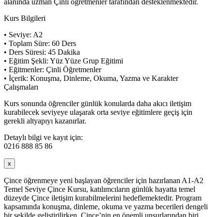
alanında uzman Çinli öğretmenler tarafından desteklenmektedir.
Kurs Bilgileri
• Seviye: A2
• Toplam Süre: 60 Ders
• Ders Süresi: 45 Dakika
• Eğitim Şekli: Yüz Yüze Grup Eğitimi
• Eğitmenler: Çinli Öğretmenler
• İçerik: Konuşma, Dinleme, Okuma, Yazma ve Karakter
Çalışmaları
Kurs sonunda öğrenciler günlük konularda daha akıcı iletişim
kurabilecek seviyeye ulaşarak orta seviye eğitimlere geçiş için
gerekli altyapıyı kazanırlar.
Detaylı bilgi ve kayıt için:
0216 888 85 86
x
Çince öğrenmeye yeni başlayan öğrenciler için hazırlanan A1-A2
Temel Seviye Çince Kursu, katılımcıların günlük hayatta temel
düzeyde Çince iletişim kurabilmelerini hedeflemektedir. Program
kapsamında konuşma, dinleme, okuma ve yazma becerileri dengeli
bir şekilde geliştirilirken, Çince’nin en önemli unsurlarından biri