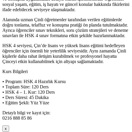
sosyal yaşam, eğitim, iş hayatı ve güncel konular hakkında fikirlerini
ifade edebilecek seviyeye ulaşmaktadır.
Alanında uzman Çinli öğretmenler tarafından verilen eğitimlerde
doğru tonlama, telaffuz ve konuşma pratiği ön planda tutulmaktadır.
Ayrıca öğrenciler sınav teknikleri, soru çözüm stratejileri ve deneme
sınavları ile HSK 4 sınav formatına etkin şekilde hazırlanmaktadır.
HSK 4 seviyesi, Çin’de lisans ve yüksek lisans eğitimi hedefleyen
öğrenciler için önemli bir yeterlilik seviyesidir. Aynı zamanda Çinli
kişilerle daha rahat iletişim kurabilmek ve profesyonel hayatta
Çinceyi etkin kullanabilmek için altyapı sağlamaktadır.
Kurs Bilgileri
• Program: HSK 4 Hazırlık Kursu
• Toplam Süre: 120 Ders
• HSK 4 – 1. Kur: 120 Ders
• Ders Süresi: 45 Dakika
• Eğitim Şekli: Yüz Yüze
Detaylı bilgi ve kayıt için:
0216 888 85 86
x