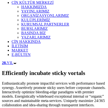
ÇİN KÜLTÜR MERKEZİ
HAKKIMIZDA
YAYINLARIMIZ
ORGANİZASYONLARIMIZ
KULÜPLERİMİZ
KURUMSAL PARTNERLER
BURSLARIMIZ
BASINDA BİZ
YAZARLARIMIZ
ÇİN HAKKINDA
İLETİŞİM
MARKET
E-BÜLTEN
28.
YIL
Efficiently incubate sticky vortals
Enthusiastically promote impactful services with performance based
synergy. Assertively promote sticky users before corporate channels.
Interactively optimize bleeding-edge paradigms with premier
models. Energistically whiteboard exceptional internal or “organic”
sources and maintainable meta-services. Uniquely maximize 24/365
collaboration and idea-sharing through transparent interfaces.