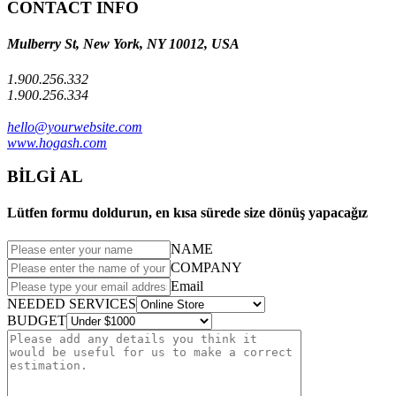
CONTACT INFO
Mulberry St, New York, NY 10012, USA
1.900.256.332
1.900.256.334
hello@yourwebsite.com
www.hogash.com
BİLGİ AL
Lütfen formu doldurun, en kısa sürede size dönüş yapacağız
NAME
COMPANY
Email
NEEDED SERVICES
BUDGET