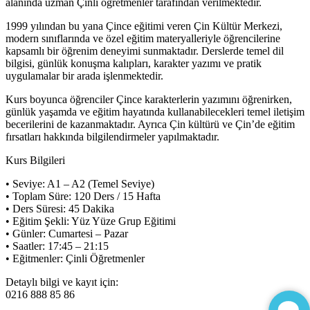
alanında uzman Çinli öğretmenler tarafından verilmektedir.
1999 yılından bu yana Çince eğitimi veren Çin Kültür Merkezi,
modern sınıflarında ve özel eğitim materyalleriyle öğrencilerine
kapsamlı bir öğrenim deneyimi sunmaktadır. Derslerde temel dil
bilgisi, günlük konuşma kalıpları, karakter yazımı ve pratik
uygulamalar bir arada işlenmektedir.
Kurs boyunca öğrenciler Çince karakterlerin yazımını öğrenirken,
günlük yaşamda ve eğitim hayatında kullanabilecekleri temel iletişim
becerilerini de kazanmaktadır. Ayrıca Çin kültürü ve Çin’de eğitim
fırsatları hakkında bilgilendirmeler yapılmaktadır.
Kurs Bilgileri
• Seviye: A1 – A2 (Temel Seviye)
• Toplam Süre: 120 Ders / 15 Hafta
• Ders Süresi: 45 Dakika
• Eğitim Şekli: Yüz Yüze Grup Eğitimi
• Günler: Cumartesi – Pazar
• Saatler: 17:45 – 21:15
• Eğitmenler: Çinli Öğretmenler
Detaylı bilgi ve kayıt için:
0216 888 85 86