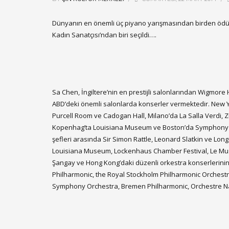
Dünyanın en önemli üç piyano yarışmasından birden ödülle
Kadın Sanatçısı’ndan biri seçildi….
Sa Chen, İngiltere’nin en prestijli salonlarından Wigmo
ABD’deki önemli salonlarda konserler vermektedir. New Y
Purcell Room ve Cadogan Hall, Milano’da La Salla Verdi,
Kopenhag’ta Louisiana Museum ve Boston’da Symphony Hall 
şefleri arasında Sir Simon Rattle, Leonard Slatkin ve Long 
Louisiana Museum, Lockenhaus Chamber Festival, Le Musique
Şangay ve Hong Kong’daki düzenli orkestra konserlerinin 
Philharmonic, the Royal Stockholm Philharmonic Orchest
Symphony Orchestra, Bremen Philharmonic, Orchestre Nat