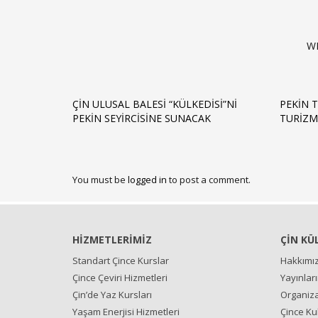
W
ÇIN ULUSAL BALESI “KÜLKEDISI”NI
PEKIN 
PEKIN SEYIRCISINE SUNACAK
TURIZM
You must be
logged in
to post a comment.
HİZMETLERİMİZ
ÇİN KÜ
Standart Çince Kurslar
Hakkımı
Çince Çeviri Hizmetleri
Yayınlar
Çin’de Yaz Kursları
Organiza
Yaşam Enerjisi Hizmetleri
Çince Ku