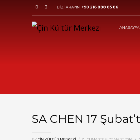
BİZİ ARAYIN:
+90 216 888 85 86
ANASAYFA
SA CHEN 17 Şubat’t
BY
ÇIN KÜLTÜR MERKEZI
/
CUMARTESI, 22 MART 2014
/