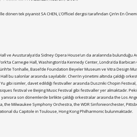
 dönen tek piyanist SA CHEN, L’Officiel dergisi tarafından Çin’in En Öneml
re Hall ve Avusturalya’da Sidney Opera House’un da aralarında bulunduğu 
ork’ta Carnegie Hall, Washington’da Kennedy Center, Londra’da Barbican 
 Zürih’te Tonhalle, Basel’de Foundation Beyeler Museum ve Vitra Design M
bu salonlar arasında sayılabilir. Chen’in yönetimi altında çaldığı orkes
Yu gibi isimler, davet edildiği festivaller arasında Duszniki Chopin Festival,
s festival ve Beijing Music Festival gibi festivaller yer almaktadır. Peki
yanısıra son dönemlerde birlikte çaldığı orkestralar arasında the Los Ang
ra, the Milwaukee Symphony Orchestra, the WDR Sinfonieorchester, Pitts
ional du Capitole in Toulouse, Hong Kong Philharmonic bulunmaktadır.