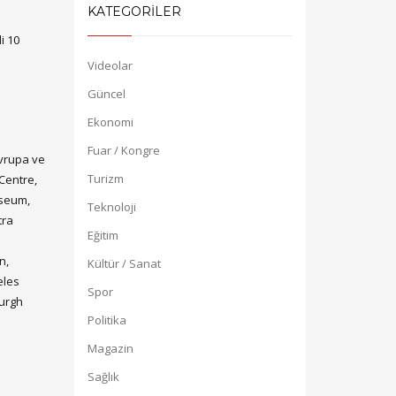
KATEGORİLER
i 10
Videolar
Güncel
Ekonomi
Fuar / Kongre
Avrupa ve
Turizm
Centre,
useum,
Teknoloji
tra
Eğitim
n,
Kültür / Sanat
eles
Spor
burgh
Politika
Magazin
Sağlık