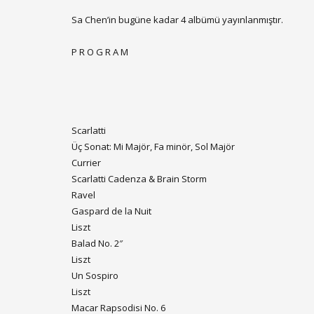
Sa Chen’in bugüne kadar 4 albümü yayınlanmıştır.
P R O G R A M
Scarlatti
Üç Sonat: Mi Majör, Fa minör, Sol Majör
Currier
Scarlatti Cadenza & Brain Storm
Ravel
Gaspard de la Nuit
Liszt
Balad No. 2″
Liszt
Un Sospiro
Liszt
Macar Rapsodisi No. 6