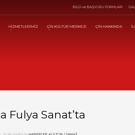
BİLGİ ve BAŞVURU FORMLARI
GAL
HİZMETLERİMİZ
ÇİN KÜLTÜR MERKEZİ
ÇİN HAKKINDA
İL
a Fulya Sanat’ta
PUBLISHED IN
HABERLER
,
KÜLTÜR / SANAT