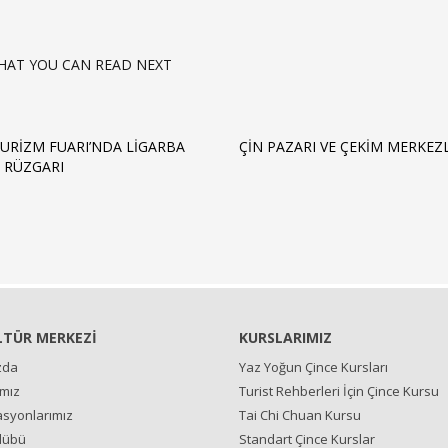
HAT YOU CAN READ NEXT
TURIZM FUARI’NDA LIGARBA
ÇIN PAZARI VE ÇEKIM MERKEZ
 RÜZGARI
LTÜR MERKEZİ
KURSLARIMIZ
zda
Yaz Yoğun Çince Kursları
ımız
Turist Rehberleri İçin Çince Kursu
syonlarımız
Tai Chi Chuan Kursu
lübü
Standart Çince Kurslar