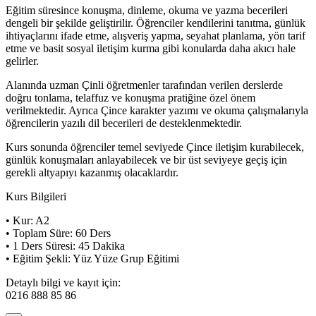
Eğitim süresince konuşma, dinleme, okuma ve yazma becerileri
dengeli bir şekilde geliştirilir. Öğrenciler kendilerini tanıtma, günlük
ihtiyaçlarını ifade etme, alışveriş yapma, seyahat planlama, yön tarif
etme ve basit sosyal iletişim kurma gibi konularda daha akıcı hale
gelirler.
Alanında uzman Çinli öğretmenler tarafından verilen derslerde
doğru tonlama, telaffuz ve konuşma pratiğine özel önem
verilmektedir. Ayrıca Çince karakter yazımı ve okuma çalışmalarıyla
öğrencilerin yazılı dil becerileri de desteklenmektedir.
Kurs sonunda öğrenciler temel seviyede Çince iletişim kurabilecek,
günlük konuşmaları anlayabilecek ve bir üst seviyeye geçiş için
gerekli altyapıyı kazanmış olacaklardır.
Kurs Bilgileri
• Kur: A2
• Toplam Süre: 60 Ders
• 1 Ders Süresi: 45 Dakika
• Eğitim Şekli: Yüz Yüze Grup Eğitimi
Detaylı bilgi ve kayıt için:
0216 888 85 86