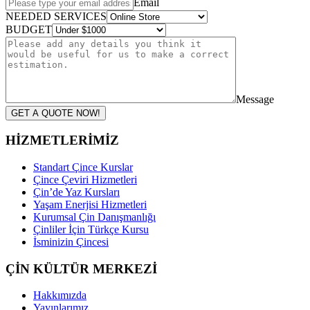
Email
NEEDED SERVICES
BUDGET
Message
GET A QUOTE NOW!
HİZMETLERİMİZ
Standart Çince Kurslar
Çince Çeviri Hizmetleri
Çin’de Yaz Kursları
Yaşam Enerjisi Hizmetleri
Kurumsal Çin Danışmanlığı
Çinliler İçin Türkçe Kursu
İsminizin Çincesi
ÇİN KÜLTÜR MERKEZİ
Hakkımızda
Yayınlarımız