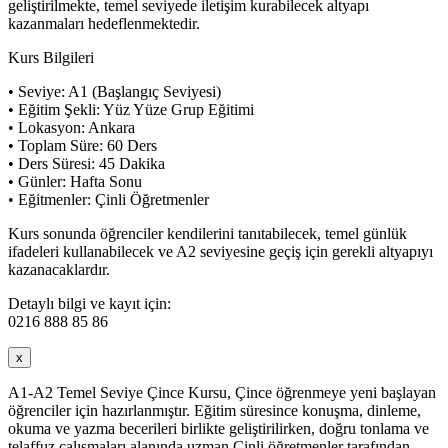
geliştirilmekte, temel seviyede iletişim kurabilecek altyapı
kazanmaları hedeflenmektedir.
Kurs Bilgileri
• Seviye: A1 (Başlangıç Seviyesi)
• Eğitim Şekli: Yüz Yüze Grup Eğitimi
• Lokasyon: Ankara
• Toplam Süre: 60 Ders
• Ders Süresi: 45 Dakika
• Günler: Hafta Sonu
• Eğitmenler: Çinli Öğretmenler
Kurs sonunda öğrenciler kendilerini tanıtabilecek, temel günlük
ifadeleri kullanabilecek ve A2 seviyesine geçiş için gerekli altyapıyı
kazanacaklardır.
Detaylı bilgi ve kayıt için:
0216 888 85 86
x
A1-A2 Temel Seviye Çince Kursu, Çince öğrenmeye yeni başlayan
öğrenciler için hazırlanmıştır. Eğitim süresince konuşma, dinleme,
okuma ve yazma becerileri birlikte geliştirilirken, doğru tonlama ve
telaffuz çalışmaları alanında uzman Çinli öğretmenler tarafından