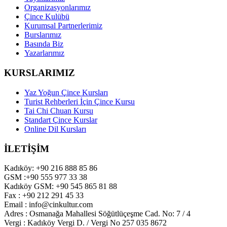
Organizasyonlarımız
Çince Kulübü
Kurumsal Partnerlerimiz
Burslarımız
Basında Biz
Yazarlarımız
KURSLARIMIZ
Yaz Yoğun Çince Kursları
Turist Rehberleri İçin Çince Kursu
Tai Chi Chuan Kursu
Standart Çince Kurslar
Online Dil Kursları
İLETİŞİM
Kadıköy: +90 216 888 85 86
GSM :+90 555 977 33 38
Kadıköy GSM: +90 545 865 81 88
Fax : +90 212 291 45 33
Email : info@cinkultur.com
Adres : Osmanağa Mahallesi Söğütlüçeşme Cad. No: 7 / 4
Vergi : Kadıköy Vergi D. / Vergi No 257 035 8672