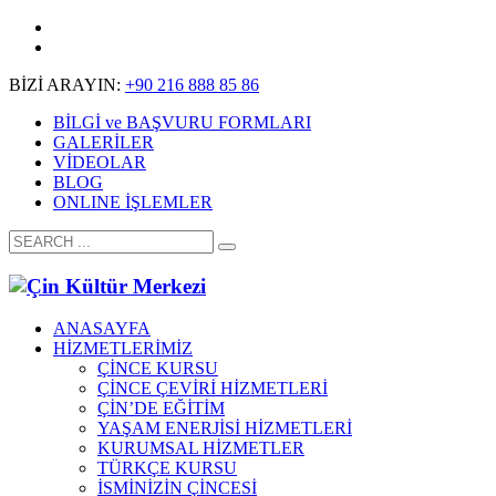
BİZİ ARAYIN:
+90 216 888 85 86
BİLGİ ve BAŞVURU FORMLARI
GALERİLER
VİDEOLAR
BLOG
ONLINE İŞLEMLER
ANASAYFA
HİZMETLERİMİZ
ÇİNCE KURSU
ÇİNCE ÇEVİRİ HİZMETLERİ
ÇİN’DE EĞİTİM
YAŞAM ENERJİSİ HİZMETLERİ
KURUMSAL HİZMETLER
TÜRKÇE KURSU
İSMİNİZİN ÇİNCESİ