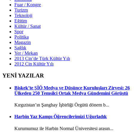
Fuar / Kongre
Turizm
Teknoloji
Eğitim
Kültür / Sanat
Spor
Politika
Magazin
Sağlık
Yer / Mekan
2013 Çin’de Türk Kültür Yılı
2012 Çin Kültür Yılı
YENİ YAZILAR
Bişkek’te ŞİÖ Medya ve Düşünce Kuruluşları Zirvesi: 26
Ülkeden 250 Temsilci Ortak Medya Gündemini Görüştü
Kırgızistan’ın Şanghay İşbirliği Örgütü dönem b...
Harbin Yaz Kampı Öğrencilerimizi Uğurladık
Kurumumuz ile Harbin Normal Üniversitesi arasın...