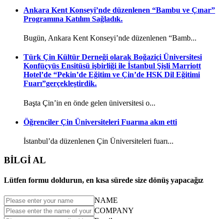
Ankara Kent Konseyi’nde düzenlenen “Bambu ve Çınar”
Programına Katılım Sağladık.
Bugün, Ankara Kent Konseyi’nde düzenlenen “Bamb...
Türk Çin Kültür Derneği olarak Boğaziçi Üniversitesi
Konfüçyüs Ensitüsü işbirliği ile İstanbul Şişli Marriott
Hotel’de “Pekin’de Eğitim ve Çin’de HSK Dil Eğitimi
Fuarı”gerçekleştirdik.
Başta Çin’in en önde gelen üniversitesi o...
Öğrenciler Çin Üniversiteleri Fuarına akın etti
İstanbul’da düzenlenen Çin Üniversiteleri fuarı...
BİLGİ AL
Lütfen formu doldurun, en kısa sürede size dönüş yapacağız
NAME
COMPANY