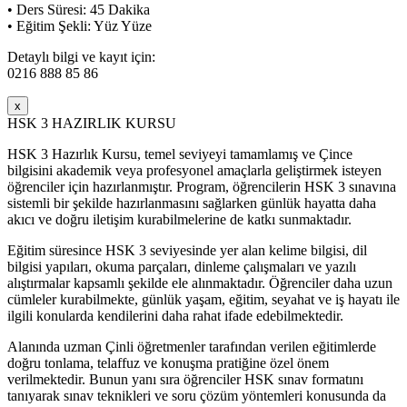
• Ders Süresi: 45 Dakika
• Eğitim Şekli: Yüz Yüze
Detaylı bilgi ve kayıt için:
0216 888 85 86
x
HSK 3 HAZIRLIK KURSU
HSK 3 Hazırlık Kursu, temel seviyeyi tamamlamış ve Çince
bilgisini akademik veya profesyonel amaçlarla geliştirmek isteyen
öğrenciler için hazırlanmıştır. Program, öğrencilerin HSK 3 sınavına
sistemli bir şekilde hazırlanmasını sağlarken günlük hayatta daha
akıcı ve doğru iletişim kurabilmelerine de katkı sunmaktadır.
Eğitim süresince HSK 3 seviyesinde yer alan kelime bilgisi, dil
bilgisi yapıları, okuma parçaları, dinleme çalışmaları ve yazılı
alıştırmalar kapsamlı şekilde ele alınmaktadır. Öğrenciler daha uzun
cümleler kurabilmekte, günlük yaşam, eğitim, seyahat ve iş hayatı ile
ilgili konularda kendilerini daha rahat ifade edebilmektedir.
Alanında uzman Çinli öğretmenler tarafından verilen eğitimlerde
doğru tonlama, telaffuz ve konuşma pratiğine özel önem
verilmektedir. Bunun yanı sıra öğrenciler HSK sınav formatını
tanıyarak sınav teknikleri ve soru çözüm yöntemleri konusunda da