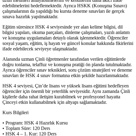
uzun metinleri anlayabilmelerini ve kendilerini daha akıcı ifade
edebilmelerini hedeflemektedir. Ayrıca HSKK (Konuşma Sınavı)
çalışmalarının da yapıldığı bu kursta deneme sınavları ile gerçek
sınava hazırlık yapılmaktadır.
Eğitim süresince HSK 4 seviyesinde yer alan kelime bilgisi, dil
bilgisi yapıları, okuma parçaları, dinleme çalışmaları, yazılı anlatım
ve konuşma uygulamaları detaylı olarak işlenmektedir. Öğrenciler
sosyal yaşam, eğitim, iş hayatı ve güncel konular hakkında fikirlerini
ifade edebilecek seviyeye ulaşmaktadır.
Alanında uzman Çinli öğretmenler tarafından verilen eğitimlerde
doğru tonlama, telaffuz ve konuşma pratiği ön planda tutulmaktadır.
Ayrıca öğrenciler sınav teknikleri, soru çözüm stratejileri ve deneme
sınavları ile HSK 4 sınav formatına etkin şekilde hazırlanmaktadır.
HSK 4 seviyesi, Çin’de lisans ve yüksek lisans eğitimi hedefleyen
öğrenciler için önemli bir yeterlilik seviyesidir. Aynı zamanda Çinli
kişilerle daha rahat iletişim kurabilmek ve profesyonel hayatta
Çinceyi etkin kullanabilmek için altyapı sağlamaktadır.
Kurs Bilgileri
• Program: HSK 4 Hazırlık Kursu
• Toplam Süre: 120 Ders
• HSK 4 – 1. Kur: 120 Ders