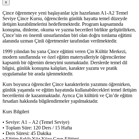
x
Çince öğrenmeye yeni başlayanlar için hazırlanan A1-A2 Temel
Seviye Çince Kursu, öğrencilerin günlük hayatta temel düzeyde
iletişim kurabilmelerini hedeflemektedir. Program kapsamında
konuşma, dinleme, okuma ve yazma becerileri birlikte geliştirilirken,
Çince’nin en önemli unsurlarından biri olan doğru tonlama eğitimi
alanında uzman Çinli öğretmenler tarafından verilmektedir.
1999 yılından bu yana Çince eğitimi veren Çin Kültür Merkezi,
modern sınıflarında ve özel eğitim materyalleriyle öğrencilerine
kapsamlı bir öğrenim deneyimi sunmaktadır. Derslerde temel dil
bilgisi, günlük konuşma kalıpları, karakter yazımı ve pratik
uygulamalar bir arada işlenmektedir.
Kurs boyunca öğrenciler Çince karakterlerin yazımını öğrenirken,
günlük yaşamda ve eğitim hayatında kullanabilecekleri temel iletişim
becerilerini de kazanmaktadır. Ayrıca Çin kültürü ve Çin’de eğitim
fırsatları hakkında bilgilendirmeler yapılmaktadır.
Kurs Bilgileri
• Seviye: A1 – A2 (Temel Seviye)
• Toplam Süre: 120 Ders / 15 Hafta
• Ders Süresi: 45 Dakika
• Eğitim Şekli: Yüz Yüze Grup Eğitimi