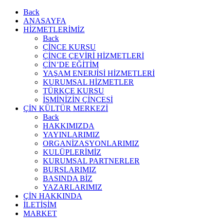
Back
ANASAYFA
HİZMETLERİMİZ
Back
ÇİNCE KURSU
ÇİNCE ÇEVİRİ HİZMETLERİ
ÇİN’DE EĞİTİM
YAŞAM ENERJİSİ HİZMETLERİ
KURUMSAL HİZMETLER
TÜRKÇE KURSU
İSMİNİZİN ÇİNCESİ
ÇİN KÜLTÜR MERKEZİ
Back
HAKKIMIZDA
YAYINLARIMIZ
ORGANİZASYONLARIMIZ
KULÜPLERİMİZ
KURUMSAL PARTNERLER
BURSLARIMIZ
BASINDA BİZ
YAZARLARIMIZ
ÇİN HAKKINDA
İLETİŞİM
MARKET