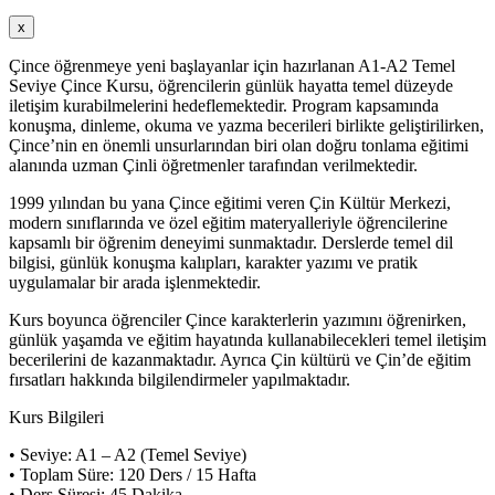
x
Çince öğrenmeye yeni başlayanlar için hazırlanan A1-A2 Temel
Seviye Çince Kursu, öğrencilerin günlük hayatta temel düzeyde
iletişim kurabilmelerini hedeflemektedir. Program kapsamında
konuşma, dinleme, okuma ve yazma becerileri birlikte geliştirilirken,
Çince’nin en önemli unsurlarından biri olan doğru tonlama eğitimi
alanında uzman Çinli öğretmenler tarafından verilmektedir.
1999 yılından bu yana Çince eğitimi veren Çin Kültür Merkezi,
modern sınıflarında ve özel eğitim materyalleriyle öğrencilerine
kapsamlı bir öğrenim deneyimi sunmaktadır. Derslerde temel dil
bilgisi, günlük konuşma kalıpları, karakter yazımı ve pratik
uygulamalar bir arada işlenmektedir.
Kurs boyunca öğrenciler Çince karakterlerin yazımını öğrenirken,
günlük yaşamda ve eğitim hayatında kullanabilecekleri temel iletişim
becerilerini de kazanmaktadır. Ayrıca Çin kültürü ve Çin’de eğitim
fırsatları hakkında bilgilendirmeler yapılmaktadır.
Kurs Bilgileri
• Seviye: A1 – A2 (Temel Seviye)
• Toplam Süre: 120 Ders / 15 Hafta
• Ders Süresi: 45 Dakika