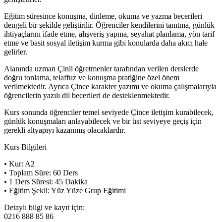
Eğitim süresince konuşma, dinleme, okuma ve yazma becerileri
dengeli bir şekilde geliştirilir. Öğrenciler kendilerini tanıtma, günlük
ihtiyaçlarını ifade etme, alışveriş yapma, seyahat planlama, yön tarif
etme ve basit sosyal iletişim kurma gibi konularda daha akıcı hale
gelirler.
Alanında uzman Çinli öğretmenler tarafından verilen derslerde
doğru tonlama, telaffuz ve konuşma pratiğine özel önem
verilmektedir. Ayrıca Çince karakter yazımı ve okuma çalışmalarıyla
öğrencilerin yazılı dil becerileri de desteklenmektedir.
Kurs sonunda öğrenciler temel seviyede Çince iletişim kurabilecek,
günlük konuşmaları anlayabilecek ve bir üst seviyeye geçiş için
gerekli altyapıyı kazanmış olacaklardır.
Kurs Bilgileri
• Kur: A2
• Toplam Süre: 60 Ders
• 1 Ders Süresi: 45 Dakika
• Eğitim Şekli: Yüz Yüze Grup Eğitimi
Detaylı bilgi ve kayıt için:
0216 888 85 86