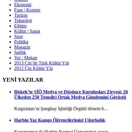
Ekonomi
Fuar / Kongre
Turizm
Teknoloji
Eğitim
Kültür / Sanat
Spor
Politika
Magazin
Sağlık
Yer / Mekan
2013 Çin’de Türk Kültür Yılı
2012 Çin Kültür Yılı
YENİ YAZILAR
Bişkek’te ŞİÖ Medya ve Düşünce Kuruluşları Zirvesi: 26
Ülkeden 250 Temsilci Ortak Medya Gündemini Görüştü
Kırgızistan’ın Şanghay İşbirliği Örgütü dönem b...
Harbin Yaz Kampı Öğrencilerimizi Uğurladık
Kurumumuz ile Harbin Normal Üniversitesi arasın...