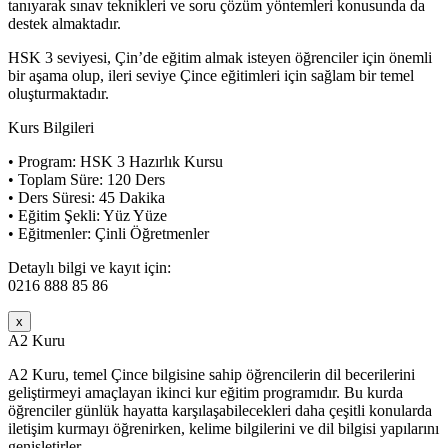
tanıyarak sınav teknikleri ve soru çözüm yöntemleri konusunda da
destek almaktadır.
HSK 3 seviyesi, Çin’de eğitim almak isteyen öğrenciler için önemli
bir aşama olup, ileri seviye Çince eğitimleri için sağlam bir temel
oluşturmaktadır.
Kurs Bilgileri
• Program: HSK 3 Hazırlık Kursu
• Toplam Süre: 120 Ders
• Ders Süresi: 45 Dakika
• Eğitim Şekli: Yüz Yüze
• Eğitmenler: Çinli Öğretmenler
Detaylı bilgi ve kayıt için:
0216 888 85 86
x
A2 Kuru
A2 Kuru, temel Çince bilgisine sahip öğrencilerin dil becerilerini
geliştirmeyi amaçlayan ikinci kur eğitim programıdır. Bu kurda
öğrenciler günlük hayatta karşılaşabilecekleri daha çeşitli konularda
iletişim kurmayı öğrenirken, kelime bilgilerini ve dil bilgisi yapılarını
genişletirler.