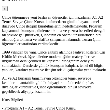
x
Çince öğrenmeye yeni başlayan öğrenciler için hazırlanan A1-A2
Temel Seviye Çince Kursu, katılımcıların günlük hayatta temel
düzeyde Çince iletişim kurabilmelerini hedeflemektedir. Program
kapsamında konuşma, dinleme, okuma ve yazma becerileri dengeli
bir şekilde geliştirilirken, Çince’nin en önemli unsurlarından biri
olan doğru tonlama ve telaffuz çalışmaları alanında uzman Çinli
öğretmenler tarafından verilmektedir.
1999 yılından bu yana Çince eğitimi alanında faaliyet gösteren Çin
Kültür Merkezi, öğrencilerine modern eğitim materyalleri ve
uygulamalı ders içerikleri ile kapsamlı bir öğrenim deneyimi
sunmaktadır. Derslerde günlük konuşma kalıpları, temel dil bilgisi
yapıları, karakter yazımı ve iletişim odaklı çalışmalar yer almaktadır.
A1 ve A2 kurlarını tamamlayan öğrenciler temel seviyede
kendilerini tanıtabilir, günlük ihtiyaçlarını ifade edebilir, basit
diyaloglar kurabilir ve Çince öğreniminde bir üst seviyeye
geçebilecek altyapıyı kazanırlar.
Kurs Bilgileri
• Program: A1 – A2 Temel Seviye Çince Kursu