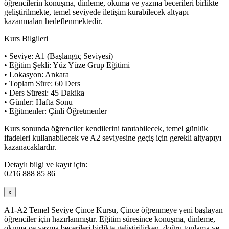
öğrencilerin konuşma, dinleme, okuma ve yazma becerileri birlikte
geliştirilmekte, temel seviyede iletişim kurabilecek altyapı
kazanmaları hedeflenmektedir.
Kurs Bilgileri
• Seviye: A1 (Başlangıç Seviyesi)
• Eğitim Şekli: Yüz Yüze Grup Eğitimi
• Lokasyon: Ankara
• Toplam Süre: 60 Ders
• Ders Süresi: 45 Dakika
• Günler: Hafta Sonu
• Eğitmenler: Çinli Öğretmenler
Kurs sonunda öğrenciler kendilerini tanıtabilecek, temel günlük
ifadeleri kullanabilecek ve A2 seviyesine geçiş için gerekli altyapıyı
kazanacaklardır.
Detaylı bilgi ve kayıt için:
0216 888 85 86
x
A1-A2 Temel Seviye Çince Kursu, Çince öğrenmeye yeni başlayan
öğrenciler için hazırlanmıştır. Eğitim süresince konuşma, dinleme,
okuma ve yazma becerileri birlikte geliştirilirken, doğru tonlama ve