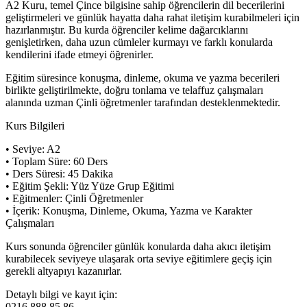
A2 Kuru, temel Çince bilgisine sahip öğrencilerin dil becerilerini
geliştirmeleri ve günlük hayatta daha rahat iletişim kurabilmeleri için
hazırlanmıştır. Bu kurda öğrenciler kelime dağarcıklarını
genişletirken, daha uzun cümleler kurmayı ve farklı konularda
kendilerini ifade etmeyi öğrenirler.
Eğitim süresince konuşma, dinleme, okuma ve yazma becerileri
birlikte geliştirilmekte, doğru tonlama ve telaffuz çalışmaları
alanında uzman Çinli öğretmenler tarafından desteklenmektedir.
Kurs Bilgileri
• Seviye: A2
• Toplam Süre: 60 Ders
• Ders Süresi: 45 Dakika
• Eğitim Şekli: Yüz Yüze Grup Eğitimi
• Eğitmenler: Çinli Öğretmenler
• İçerik: Konuşma, Dinleme, Okuma, Yazma ve Karakter
Çalışmaları
Kurs sonunda öğrenciler günlük konularda daha akıcı iletişim
kurabilecek seviyeye ulaşarak orta seviye eğitimlere geçiş için
gerekli altyapıyı kazanırlar.
Detaylı bilgi ve kayıt için:
0216 888 85 86