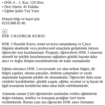
• HSK 4 – 1. Kur: 120 Ders
• Ders Süresi: 45 Dakika
• Eğitim Şekli: Yüz Yüze
Detaylı bilgi ve kayıt için:
0216 888 85 86
x
HSK 3 HAZIRLIK KURSU
HSK 3 Hazırlık Kursu, temel seviyeyi tamamlamış ve Çince
bilgisini akademik veya profesyonel amaçlarla geliştirmek isteyen
öğrenciler için hazırlanmıştır. Program, öğrencilerin HSK 3 sınavına
sistemli bir şekilde hazırlanmasını sağlarken günlük hayatta daha
akıcı ve doğru iletişim kurabilmelerine de katkı sunmaktadır.
Eğitim süresince HSK 3 seviyesinde yer alan kelime bilgisi, dil
bilgisi yapıları, okuma parçaları, dinleme çalışmaları ve yazılı
alıştırmalar kapsamlı şekilde ele alınmaktadır. Öğrenciler daha uzun
cümleler kurabilmekte, günlük yaşam, eğitim, seyahat ve iş hayatı ile
ilgili konularda kendilerini daha rahat ifade edebilmektedir.
Alanında uzman Çinli öğretmenler tarafından verilen eğitimlerde
doğru tonlama, telaffuz ve konuşma pratiğine özel önem
verilmektedir. Bunun yanı sıra öğrenciler HSK sınav formatını