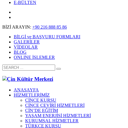
E-BÜLTEN
BİZİ ARAYIN:
+90 216 888 85 86
BİLGİ ve BAŞVURU FORMLARI
GALERİLER
VİDEOLAR
BLOG
ONLINE İŞLEMLER
ANASAYFA
HİZMETLERİMİZ
ÇİNCE KURSU
ÇİNCE ÇEVİRİ HİZMETLERİ
ÇİN’DE EĞİTİM
YAŞAM ENERJİSİ HİZMETLERİ
KURUMSAL HİZMETLER
TÜRKÇE KURSU