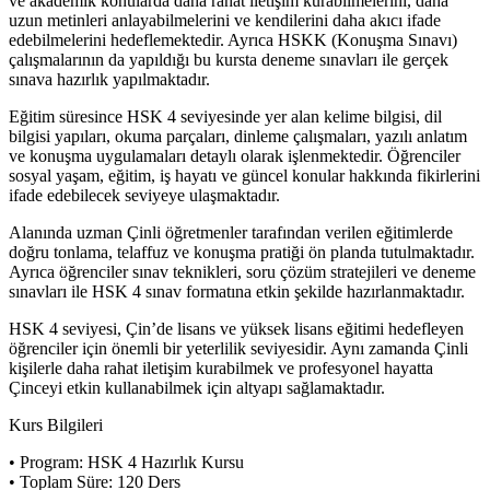
ve akademik konularda daha rahat iletişim kurabilmelerini, daha
uzun metinleri anlayabilmelerini ve kendilerini daha akıcı ifade
edebilmelerini hedeflemektedir. Ayrıca HSKK (Konuşma Sınavı)
çalışmalarının da yapıldığı bu kursta deneme sınavları ile gerçek
sınava hazırlık yapılmaktadır.
Eğitim süresince HSK 4 seviyesinde yer alan kelime bilgisi, dil
bilgisi yapıları, okuma parçaları, dinleme çalışmaları, yazılı anlatım
ve konuşma uygulamaları detaylı olarak işlenmektedir. Öğrenciler
sosyal yaşam, eğitim, iş hayatı ve güncel konular hakkında fikirlerini
ifade edebilecek seviyeye ulaşmaktadır.
Alanında uzman Çinli öğretmenler tarafından verilen eğitimlerde
doğru tonlama, telaffuz ve konuşma pratiği ön planda tutulmaktadır.
Ayrıca öğrenciler sınav teknikleri, soru çözüm stratejileri ve deneme
sınavları ile HSK 4 sınav formatına etkin şekilde hazırlanmaktadır.
HSK 4 seviyesi, Çin’de lisans ve yüksek lisans eğitimi hedefleyen
öğrenciler için önemli bir yeterlilik seviyesidir. Aynı zamanda Çinli
kişilerle daha rahat iletişim kurabilmek ve profesyonel hayatta
Çinceyi etkin kullanabilmek için altyapı sağlamaktadır.
Kurs Bilgileri
• Program: HSK 4 Hazırlık Kursu
• Toplam Süre: 120 Ders