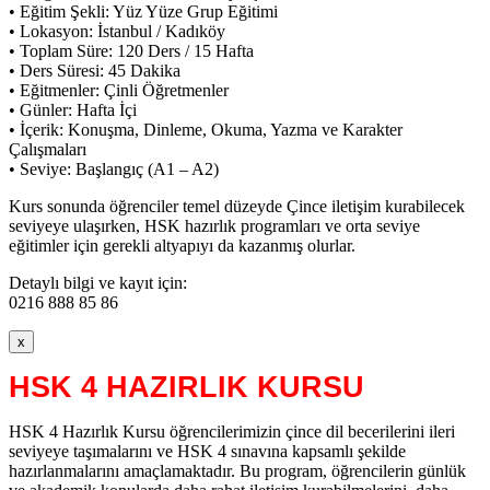
• Eğitim Şekli: Yüz Yüze Grup Eğitimi
• Lokasyon: İstanbul / Kadıköy
• Toplam Süre: 120 Ders / 15 Hafta
• Ders Süresi: 45 Dakika
• Eğitmenler: Çinli Öğretmenler
• Günler: Hafta İçi
• İçerik: Konuşma, Dinleme, Okuma, Yazma ve Karakter
Çalışmaları
• Seviye: Başlangıç (A1 – A2)
Kurs sonunda öğrenciler temel düzeyde Çince iletişim kurabilecek
seviyeye ulaşırken, HSK hazırlık programları ve orta seviye
eğitimler için gerekli altyapıyı da kazanmış olurlar.
Detaylı bilgi ve kayıt için:
0216 888 85 86
x
HSK 4 HAZIRLIK KURSU
HSK 4 Hazırlık Kursu öğrencilerimizin çince dil becerilerini ileri
seviyeye taşımalarını ve HSK 4 sınavına kapsamlı şekilde
hazırlanmalarını amaçlamaktadır. Bu program, öğrencilerin günlük