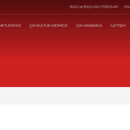
BİLGİ ve BAŞVURU FORMLARI
GAL
METLERİMİZ
ÇİN KÜLTÜR MERKEZİ
ÇİN HAKKINDA
İLETİŞİM