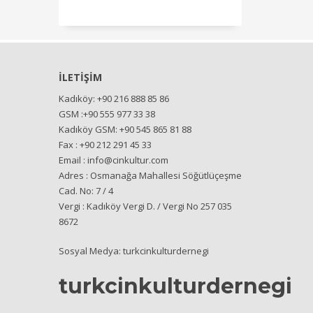
İLETİŞİM
Kadıköy: +90 216 888 85 86
GSM :+90 555 977 33 38
Kadıköy GSM: +90 545 865 81 88
Fax : +90 212 291 45 33
Email : info@cinkultur.com
Adres : Osmanağa Mahallesi Söğütlüçeşme
Cad. No: 7 / 4
Vergi : Kadıköy Vergi D. / Vergi No 257 035
8672
Sosyal Medya: turkcinkulturdernegi
turkcinkulturdernegi