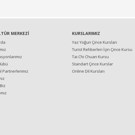
LTÜR MERKEZİ
KURSLARIMIZ
zda
Yaz Yoğun Çince Kursları
ımız
Turist Rehberleri İçin Çince Kursu
syonlarımız
Tai Chi Chuan Kursu
lübü
Standart Çince Kurslar
 Partnerlerimiz
Online Dil Kursları
mız
Biz
ımız