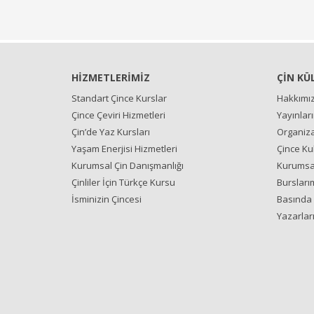
HİZMETLERİMİZ
ÇİN KÜ
Standart Çince Kurslar
Hakkımı
Çince Çeviri Hizmetleri
Yayınlar
Çin’de Yaz Kursları
Organiza
Yaşam Enerjisi Hizmetleri
Çince Ku
Kurumsal Çin Danışmanlığı
Kurumsal
Çinliler İçin Türkçe Kursu
Bursları
İsminizin Çincesi
Basında 
Yazarlar