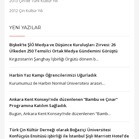
2013 Çin’de Türk Kültür Yılı
2012 Çin Kültür Yılı
YENİ YAZILAR
Bişkek’te ŞİÖ Medya ve Düşünce Kuruluşları Zirvesi: 26
Ülkeden 250 Temsilci Ortak Medya Gündemini Görüştü
Kırgızistan’ın Şanghay İşbirliği Örgütü dönem b...
Harbin Yaz Kampı Öğrencilerimizi Uğurladık
Kurumumuz ile Harbin Normal Üniversitesi arasın...
Ankara Kent Konseyi’nde düzenlenen “Bambu ve Çınar”
Programına Katılım Sağladık.
Bugün, Ankara Kent Konseyi’nde düzenlenen “Bamb...
Türk Çin Kültür Derneği olarak Boğaziçi Üniversitesi
Konfüçyüs Ensitüsü işbirliği ile İstanbul Şişli Marriott Hotel’de