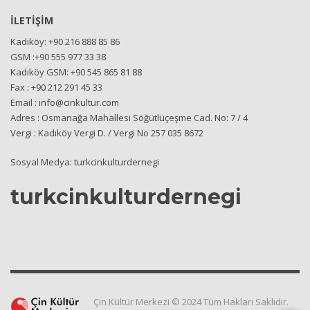
İLETİŞİM
Kadıköy: +90 216 888 85 86
GSM :+90 555 977 33 38
Kadıköy GSM: +90 545 865 81 88
Fax : +90 212 291 45 33
Email : info@cinkultur.com
Adres : Osmanağa Mahallesi Söğütlüçeşme Cad. No: 7 / 4
Vergi : Kadıköy Vergi D. / Vergi No 257 035 8672
Sosyal Medya: turkcinkulturdernegi
turkcinkulturdernegi
Çin Kültür Merkezi © 2024 Tüm Hakları Saklıdır.