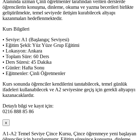
Alanında uzman Çinli öğretmenler tarafından verilen derslerde
öğrencilerin konuşma, dinleme, okuma ve yazma becerileri birlikte
geliştirilmekte, temel seviyede iletişim kurabilecek altyapı
kazanmaları hedeflenmektedir.
Kurs Bilgileri
• Seviye: A1 (Başlangıç Seviyesi)
• Eğitim Şekli: Yüz Yüze Grup Eğitimi
• Lokasyon: Ankara
• Toplam Süre: 60 Ders
• Ders Süresi: 45 Dakika
• Günler: Hafta Sonu
• Eğitmenler: Çinli Öğretmenler
Kurs sonunda öğrenciler kendilerini tanıtabilecek, temel günlük
ifadeleri kullanabilecek ve A2 seviyesine geçiş için gerekli altyapıyı
kazanacaklardır.
Detaylı bilgi ve kayıt için:
0216 888 85 86
x
A1-A2 Temel Seviye Çince Kursu, Çince öğrenmeye yeni başlayan
öğrenciler için hazırlanmıştır. Eğitim süresince konuşma, dinleme,