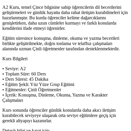
A2 Kuru, temel Çince bilgisine sahip öğrencilerin dil becerilerini
geliştirmeleri ve günlük hayatta daha rahat iletişim kurabilmeleri için
hazırlanmıştır. Bu kurda öğrenciler kelime dağarcıklarını
genişletirken, daha uzun cümleler kurmayı ve farklı konularda
kendilerini ifade etmeyi öğrenirler.
Eğitim süresince konuşma, dinleme, okuma ve yazma becerileri
birlikte geliştirilmekte, doğru tonlama ve telaffuz çalışmaları
alanında uzman Çinli öğretmenler tarafından desteklenmektedir.
Kurs Bilgileri
• Seviye: A2
• Toplam Süre: 60 Ders
• Ders Süresi: 45 Dakika
• Eğitim Şekli: Yüz Yüze Grup Eğitimi
• Eğitmenler: Çinli Öğretmenler
• İçerik: Konuşma, Dinleme, Okuma, Yazma ve Karakter
Çalışmaları
Kurs sonunda öğrenciler günlük konularda daha akıcı iletişim
kurabilecek seviyeye ulaşarak orta seviye eğitimlere geçiş için
gerekli altyapıyı kazanırlar.
Detaylı bilgi ve kayıt için: