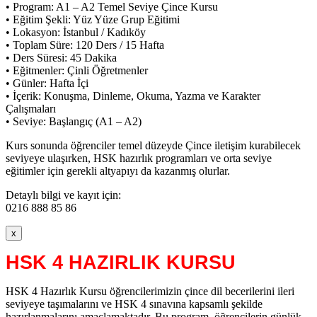
• Program: A1 – A2 Temel Seviye Çince Kursu
• Eğitim Şekli: Yüz Yüze Grup Eğitimi
• Lokasyon: İstanbul / Kadıköy
• Toplam Süre: 120 Ders / 15 Hafta
• Ders Süresi: 45 Dakika
• Eğitmenler: Çinli Öğretmenler
• Günler: Hafta İçi
• İçerik: Konuşma, Dinleme, Okuma, Yazma ve Karakter
Çalışmaları
• Seviye: Başlangıç (A1 – A2)
Kurs sonunda öğrenciler temel düzeyde Çince iletişim kurabilecek
seviyeye ulaşırken, HSK hazırlık programları ve orta seviye
eğitimler için gerekli altyapıyı da kazanmış olurlar.
Detaylı bilgi ve kayıt için:
0216 888 85 86
x
HSK 4 HAZIRLIK KURSU
HSK 4 Hazırlık Kursu öğrencilerimizin çince dil becerilerini ileri
seviyeye taşımalarını ve HSK 4 sınavına kapsamlı şekilde
hazırlanmalarını amaçlamaktadır. Bu program, öğrencilerin günlük