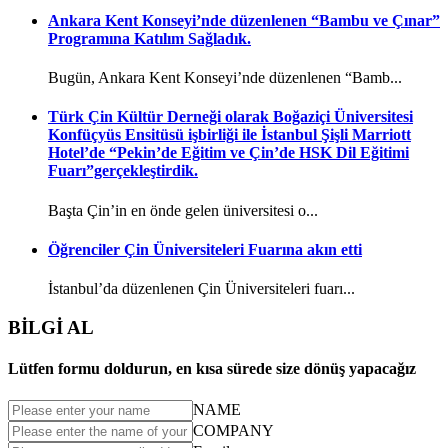
Ankara Kent Konseyi’nde düzenlenen “Bambu ve Çınar”
Programına Katılım Sağladık.
Bugün, Ankara Kent Konseyi’nde düzenlenen “Bamb...
Türk Çin Kültür Derneği olarak Boğaziçi Üniversitesi
Konfüçyüs Ensitüsü işbirliği ile İstanbul Şişli Marriott
Hotel’de “Pekin’de Eğitim ve Çin’de HSK Dil Eğitimi
Fuarı”gerçekleştirdik.
Başta Çin’in en önde gelen üniversitesi o...
Öğrenciler Çin Üniversiteleri Fuarına akın etti
İstanbul’da düzenlenen Çin Üniversiteleri fuarı...
BİLGİ AL
Lütfen formu doldurun, en kısa sürede size dönüş yapacağız
NAME
COMPANY