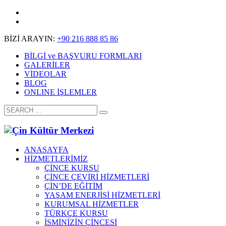
BİZİ ARAYIN:
+90 216 888 85 86
BİLGİ ve BAŞVURU FORMLARI
GALERİLER
VİDEOLAR
BLOG
ONLINE İŞLEMLER
ANASAYFA
HİZMETLERİMİZ
ÇİNCE KURSU
ÇİNCE ÇEVİRİ HİZMETLERİ
ÇİN’DE EĞİTİM
YAŞAM ENERJİSİ HİZMETLERİ
KURUMSAL HİZMETLER
TÜRKÇE KURSU
İSMİNİZİN ÇİNCESİ