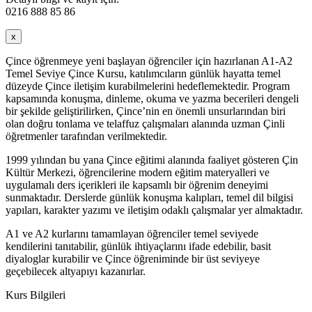
0216 888 85 86
x
Çince öğrenmeye yeni başlayan öğrenciler için hazırlanan A1-A2
Temel Seviye Çince Kursu, katılımcıların günlük hayatta temel
düzeyde Çince iletişim kurabilmelerini hedeflemektedir. Program
kapsamında konuşma, dinleme, okuma ve yazma becerileri dengeli
bir şekilde geliştirilirken, Çince’nin en önemli unsurlarından biri
olan doğru tonlama ve telaffuz çalışmaları alanında uzman Çinli
öğretmenler tarafından verilmektedir.
1999 yılından bu yana Çince eğitimi alanında faaliyet gösteren Çin
Kültür Merkezi, öğrencilerine modern eğitim materyalleri ve
uygulamalı ders içerikleri ile kapsamlı bir öğrenim deneyimi
sunmaktadır. Derslerde günlük konuşma kalıpları, temel dil bilgisi
yapıları, karakter yazımı ve iletişim odaklı çalışmalar yer almaktadır.
A1 ve A2 kurlarını tamamlayan öğrenciler temel seviyede
kendilerini tanıtabilir, günlük ihtiyaçlarını ifade edebilir, basit
diyaloglar kurabilir ve Çince öğreniminde bir üst seviyeye
geçebilecek altyapıyı kazanırlar.
Kurs Bilgileri