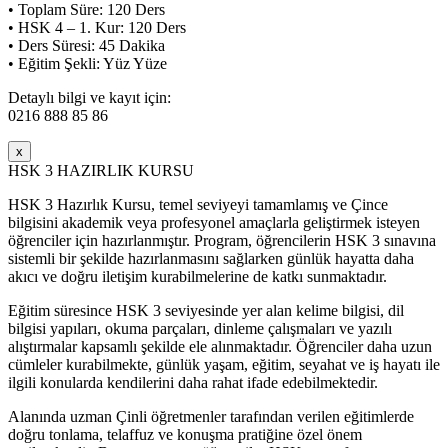
• Toplam Süre: 120 Ders
• HSK 4 – 1. Kur: 120 Ders
• Ders Süresi: 45 Dakika
• Eğitim Şekli: Yüz Yüze
Detaylı bilgi ve kayıt için:
0216 888 85 86
x
HSK 3 HAZIRLIK KURSU
HSK 3 Hazırlık Kursu, temel seviyeyi tamamlamış ve Çince
bilgisini akademik veya profesyonel amaçlarla geliştirmek isteyen
öğrenciler için hazırlanmıştır. Program, öğrencilerin HSK 3 sınavına
sistemli bir şekilde hazırlanmasını sağlarken günlük hayatta daha
akıcı ve doğru iletişim kurabilmelerine de katkı sunmaktadır.
Eğitim süresince HSK 3 seviyesinde yer alan kelime bilgisi, dil
bilgisi yapıları, okuma parçaları, dinleme çalışmaları ve yazılı
alıştırmalar kapsamlı şekilde ele alınmaktadır. Öğrenciler daha uzun
cümleler kurabilmekte, günlük yaşam, eğitim, seyahat ve iş hayatı ile
ilgili konularda kendilerini daha rahat ifade edebilmektedir.
Alanında uzman Çinli öğretmenler tarafından verilen eğitimlerde
doğru tonlama, telaffuz ve konuşma pratiğine özel önem