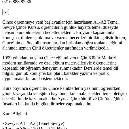
0216 888 85 86
x
Çince öğrenmeye yeni başlayanlar için hazırlanan A1-A2 Temel
Seviye Çince Kursu, öğrencilerin günlük hayatta temel düzeyde
iletişim kurabilmelerini hedeflemektedir. Program kapsamında
konuşma, dinleme, okuma ve yazma becerileri birlikte geliştirilirken,
Çince’nin en önemli unsurlarından biri olan doğru tonlama eğitimi
alanında uzman Çinli öğretmenler tarafından verilmektedir.
1999 yılından bu yana Çince eğitimi veren Çin Kültür Merkezi,
modern sınıflarında ve özel eğitim materyalleriyle öğrencilerine
kapsamlı bir öğrenim deneyimi sunmaktadır. Derslerde temel dil
bilgisi, günlük konuşma kalıpları, karakter yazımı ve pratik
uygulamalar bir arada işlenmektedir.
Kurs boyunca öğrenciler Çince karakterlerin yazımını öğrenirken,
günlük yaşamda ve eğitim hayatında kullanabilecekleri temel iletişim
becerilerini de kazanmaktadır. Ayrıca Çin kültürü ve Çin’de eğitim
fırsatları hakkında bilgilendirmeler yapılmaktadır.
Kurs Bilgileri
• Seviye: A1 – A2 (Temel Seviye)
• Toplam Süre: 120 Ders / 15 Hafta