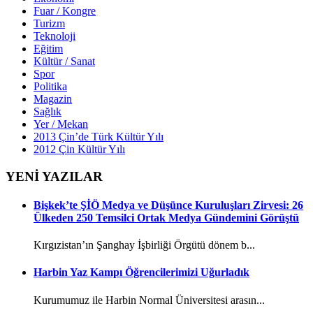
Fuar / Kongre
Turizm
Teknoloji
Eğitim
Kültür / Sanat
Spor
Politika
Magazin
Sağlık
Yer / Mekan
2013 Çin’de Türk Kültür Yılı
2012 Çin Kültür Yılı
YENİ YAZILAR
Bişkek’te ŞİÖ Medya ve Düşünce Kuruluşları Zirvesi: 26
Ülkeden 250 Temsilci Ortak Medya Gündemini Görüştü
Kırgızistan’ın Şanghay İşbirliği Örgütü dönem b...
Harbin Yaz Kampı Öğrencilerimizi Uğurladık
Kurumumuz ile Harbin Normal Üniversitesi arasın...