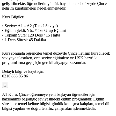
geliştirilmekte, öğrencilerin günlük hayatta temel düzeyde Çince
iletişim kurabilmeleri hedeflenmektedir.
Kurs Bilgileri
• Seviye: A1 – A2 (Temel Seviye)
• Eğitim Şekli: Yüz Yüze Grup Eğitimi
• Toplam Süre: 120 Ders / 15 Hafta
• 1 Ders Süresi: 45 Dakika
Kurs sonunda öğrenciler temel düzeyde Çince iletişim kurabilecek
seviyeye ulaşırken, orta seviye eğitimlere ve HSK hazırlık
programlarına geçiş için gerekli altyapıyı kazanırlar.
Detaylı bilgi ve kayıt için:
0216 888 85 86
x
A1 Kuru, Çince öğrenmeye yeni başlayan öğrenciler için
hazırlanmış başlangıç seviyesindeki eğitim programıdır. Eğitim
süresince temel kelime bilgisi, günlük konuşma kalıpları, temel dil
bilgisi yapıları ve doğru telaffuz çalışmaları işlenmektedir.