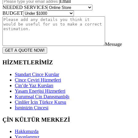
Email
NEEDED SERVICES
BUDGET
Message
GET A QUOTE NOW!
HİZMETLERİMİZ
Standart Çince Kurslar
Çince Çeviri Hizmetleri
Çin’de Yaz Kursları
Yaşam Enerjisi Hizmetleri
Kurumsal Çin Danışmanlığı
Çinliler İçin Türkçe Kursu
İsminizin Çincesi
ÇİN KÜLTÜR MERKEZİ
Hakkımızda
Yayınlarımız