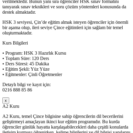
verilmektedir. Bunun yanı sıra öğrenciler HSK sınav formatını
tanıyarak sınav teknikleri ve soru çözüm yöntemleri konusunda da
destek almaktadır.
HSK 3 seviyesi, Çin’de eğitim almak isteyen öğrenciler için önemli
bir aşama olup, ileri seviye Çince eğitimleri için sağlam bir temel
oluşturmaktadır.
Kurs Bilgileri
• Program: HSK 3 Hazırlık Kursu
• Toplam Süre: 120 Ders
• Ders Süresi: 45 Dakika
• Eğitim Şekli: Yüz Yüze
• Eğitmenler: Çinli Öğretmenler
Detaylı bilgi ve kayıt için:
0216 888 85 86
x
A2 Kuru
A2 Kuru, temel Çince bilgisine sahip öğrencilerin dil becerilerini
geliştirmeyi amaçlayan ikinci kur eğitim programıdır. Bu kurda
öğrenciler günlük hayatta karşılaşabilecekleri daha çeşitli konularda
iletişim kurmayı öğrenirken, kelime bilgilerini ve dil bilgisi yapılarını