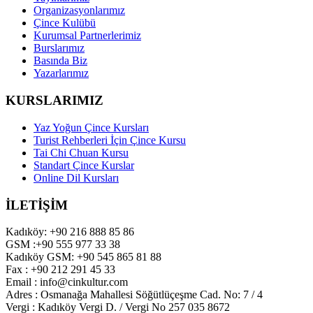
Organizasyonlarımız
Çince Kulübü
Kurumsal Partnerlerimiz
Burslarımız
Basında Biz
Yazarlarımız
KURSLARIMIZ
Yaz Yoğun Çince Kursları
Turist Rehberleri İçin Çince Kursu
Tai Chi Chuan Kursu
Standart Çince Kurslar
Online Dil Kursları
İLETİŞİM
Kadıköy: +90 216 888 85 86
GSM :+90 555 977 33 38
Kadıköy GSM: +90 545 865 81 88
Fax : +90 212 291 45 33
Email : info@cinkultur.com
Adres : Osmanağa Mahallesi Söğütlüçeşme Cad. No: 7 / 4
Vergi : Kadıköy Vergi D. / Vergi No 257 035 8672