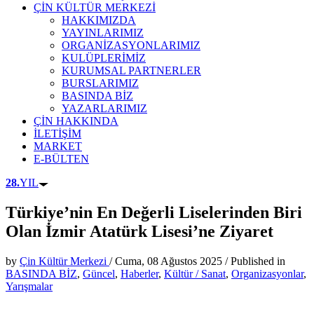
ÇİN KÜLTÜR MERKEZİ
HAKKIMIZDA
YAYINLARIMIZ
ORGANİZASYONLARIMIZ
KULÜPLERİMİZ
KURUMSAL PARTNERLER
BURSLARIMIZ
BASINDA BİZ
YAZARLARIMIZ
ÇİN HAKKINDA
İLETİŞİM
MARKET
E-BÜLTEN
28.
YIL
Türkiye’nin En Değerli Liselerinden Biri
Olan İzmir Atatürk Lisesi’ne Ziyaret
by
Çin Kültür Merkezi
/
Cuma, 08 Ağustos 2025
/
Published in
BASINDA BİZ
,
Güncel
,
Haberler
,
Kültür / Sanat
,
Organizasyonlar
,
Yarışmalar