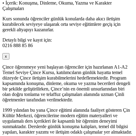
• İçerik: Konuşma, Dinleme, Okuma, Yazma ve Karakter
Çalışmaları
Kurs sonunda öğrenciler günlük konularda daha akıcı iletişim
kurabilecek seviyeye ulaşarak orta seviye eğitimlere geçiş için
gerekli altyapıyı kazanırlar.
Detaylı bilgi ve kayıt için:
0216 888 85 86
x
Çince öğrenmeye yeni başlayan öğrenciler için hazırlanan A1-A2
Temel Seviye Çince Kursu, katılımcıların günlük hayatta temel
düzeyde Çince iletişim kurabilmelerini hedeflemektedir. Program
kapsamında konuşma, dinleme, okuma ve yazma becerileri dengeli
bir şekilde geliştirilirken, Çince’nin en önemli unsurlarından biri
olan doğru tonlama ve telaffuz çalışmaları alanında uzman Çinli
öğretmenler tarafından verilmektedir.
1999 yılından bu yana Çince eğitimi alanında faaliyet gösteren Çin
Kültür Merkezi, öğrencilerine modern eğitim materyalleri ve
uygulamalı ders içerikleri ile kapsamlı bir öğrenim deneyimi
sunmaktadır. Derslerde günlük konuşma kalıpları, temel dil bilgisi
yapıları, karakter yazımı ve iletişim odaklı çalışmalar yer almaktadır.