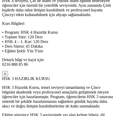
HSK 4 seviyesi, Çin’de lisans ve yüksek lisans eğitimi hedefleyen
öğrenciler için önemli bir yeterlilik seviyesidir. Aynı zamanda Çinli
kişilerle daha rahat iletişim kurabilmek ve profesyonel hayatta
Çinceyi etkin kullanabilmek için altyapı sağlamaktadır.
Kurs Bilgileri
• Program: HSK 4 Hazırlık Kursu
• Toplam Süre: 120 Ders
• HSK 4 – 1. Kur: 120 Ders
• Ders Süresi: 45 Dakika
• Eğitim Şekli: Yüz Yüze
Detaylı bilgi ve kayıt için:
0216 888 85 86
x
HSK 3 HAZIRLIK KURSU
HSK 3 Hazırlık Kursu, temel seviyeyi tamamlamış ve Çince
bilgisini akademik veya profesyonel amaçlarla geliştirmek isteyen
öğrenciler için hazırlanmıştır. Program, öğrencilerin HSK 3 sınavına
sistemli bir şekilde hazırlanmasını sağlarken günlük hayatta daha
akıcı ve doğru iletişim kurabilmelerine de katkı sunmaktadır.
Eğitim süresince HSK 3 seviyesinde yer alan kelime bilgisi, dil