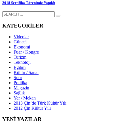
2018 Sertifika Törenimiz Yapıldı
KATEGORİLER
Videolar
Güncel
Ekonomi
Fuar / Kongre
Turizm
Teknoloji
Eğitim
Kültür / Sanat
Spor
Politika
Magazin
Sağlık
Yer / Mekan
2013 Çin’de Türk Kültür Yılı
2012 Çin Kültür Yılı
YENİ YAZILAR