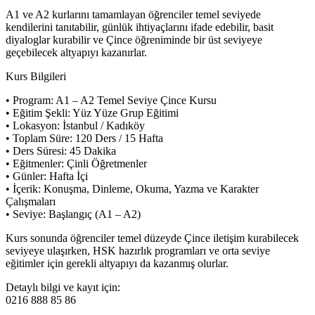
A1 ve A2 kurlarını tamamlayan öğrenciler temel seviyede
kendilerini tanıtabilir, günlük ihtiyaçlarını ifade edebilir, basit
diyaloglar kurabilir ve Çince öğreniminde bir üst seviyeye
geçebilecek altyapıyı kazanırlar.
Kurs Bilgileri
• Program: A1 – A2 Temel Seviye Çince Kursu
• Eğitim Şekli: Yüz Yüze Grup Eğitimi
• Lokasyon: İstanbul / Kadıköy
• Toplam Süre: 120 Ders / 15 Hafta
• Ders Süresi: 45 Dakika
• Eğitmenler: Çinli Öğretmenler
• Günler: Hafta İçi
• İçerik: Konuşma, Dinleme, Okuma, Yazma ve Karakter
Çalışmaları
• Seviye: Başlangıç (A1 – A2)
Kurs sonunda öğrenciler temel düzeyde Çince iletişim kurabilecek
seviyeye ulaşırken, HSK hazırlık programları ve orta seviye
eğitimler için gerekli altyapıyı da kazanmış olurlar.
Detaylı bilgi ve kayıt için:
0216 888 85 86