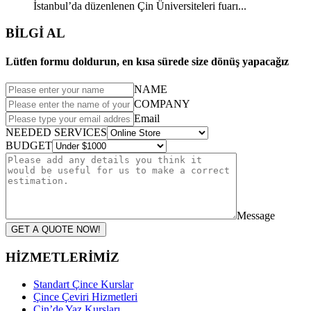
İstanbul’da düzenlenen Çin Üniversiteleri fuarı...
BİLGİ AL
Lütfen formu doldurun, en kısa sürede size dönüş yapacağız
NAME
COMPANY
Email
NEEDED SERVICES
BUDGET
Message
GET A QUOTE NOW!
HİZMETLERİMİZ
Standart Çince Kurslar
Çince Çeviri Hizmetleri
Çin’de Yaz Kursları