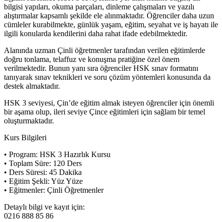
bilgisi yapıları, okuma parçaları, dinleme çalışmaları ve yazılı
alıştırmalar kapsamlı şekilde ele alınmaktadır. Öğrenciler daha uzun
cümleler kurabilmekte, günlük yaşam, eğitim, seyahat ve iş hayatı ile
ilgili konularda kendilerini daha rahat ifade edebilmektedir.
Alanında uzman Çinli öğretmenler tarafından verilen eğitimlerde
doğru tonlama, telaffuz ve konuşma pratiğine özel önem
verilmektedir. Bunun yanı sıra öğrenciler HSK sınav formatını
tanıyarak sınav teknikleri ve soru çözüm yöntemleri konusunda da
destek almaktadır.
HSK 3 seviyesi, Çin’de eğitim almak isteyen öğrenciler için önemli
bir aşama olup, ileri seviye Çince eğitimleri için sağlam bir temel
oluşturmaktadır.
Kurs Bilgileri
• Program: HSK 3 Hazırlık Kursu
• Toplam Süre: 120 Ders
• Ders Süresi: 45 Dakika
• Eğitim Şekli: Yüz Yüze
• Eğitmenler: Çinli Öğretmenler
Detaylı bilgi ve kayıt için:
0216 888 85 86