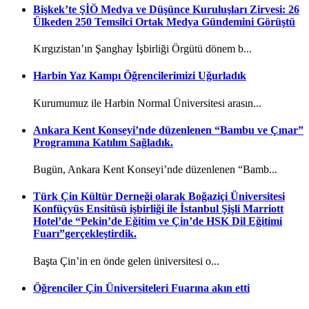
Bişkek’te ŞİÖ Medya ve Düşünce Kuruluşları Zirvesi: 26
Ülkeden 250 Temsilci Ortak Medya Gündemini Görüştü
Kırgızistan’ın Şanghay İşbirliği Örgütü dönem b...
Harbin Yaz Kampı Öğrencilerimizi Uğurladık
Kurumumuz ile Harbin Normal Üniversitesi arasın...
Ankara Kent Konseyi’nde düzenlenen “Bambu ve Çınar”
Programına Katılım Sağladık.
Bugün, Ankara Kent Konseyi’nde düzenlenen “Bamb...
Türk Çin Kültür Derneği olarak Boğaziçi Üniversitesi
Konfüçyüs Ensitüsü işbirliği ile İstanbul Şişli Marriott
Hotel’de “Pekin’de Eğitim ve Çin’de HSK Dil Eğitimi
Fuarı”gerçekleştirdik.
Başta Çin’in en önde gelen üniversitesi o...
Öğrenciler Çin Üniversiteleri Fuarına akın etti