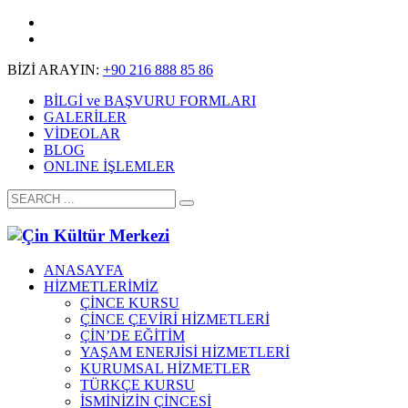
BİZİ ARAYIN:
+90 216 888 85 86
BİLGİ ve BAŞVURU FORMLARI
GALERİLER
VİDEOLAR
BLOG
ONLINE İŞLEMLER
ANASAYFA
HİZMETLERİMİZ
ÇİNCE KURSU
ÇİNCE ÇEVİRİ HİZMETLERİ
ÇİN’DE EĞİTİM
YAŞAM ENERJİSİ HİZMETLERİ
KURUMSAL HİZMETLER
TÜRKÇE KURSU
İSMİNİZİN ÇİNCESİ