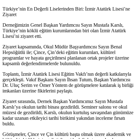
Türkiye’nin En Değerli Liselerinden Biri: İzmir Atatürk Lisesi’ne
Ziyaret
Derneğimizin Genel Başkan Yardımcısı Sayın Mustafa Karslı,
Türkiye’nin köklü eğitim kurumlarından biri olan İzmir Atatürk
Lisesi’ni ziyaret etti.
Ziyaret kapsamında, Okul Müdür Başyardımcısı Sayın Benal
Hepsöğütlü ile; Çince, Çin’deki eğitim kurumları, kültürel
programlar ve hayata geçirilmesi planlanan ortak projeler üzerine
kapsamlı değerlendirmelerde bulunuldu.
Toplantı, İzmir Atatürk Lisesi Eğitim Vakfı’nın değerli katkılarıyla
gerçekleşti. Vakıf Başkanı Sayın İhsan Tutum, Başkan Yardımcısı
Dr. Uluç Serim ve Ömer Yöntem de görüşmelere katılarak iş birliği
imkanları üzerine fikirlerini paylaştı.
Ziyaret sırasında, Dernek Başkan Yardımcımız Sayın Mustafa
Karslı’ya okulun tarihi binası gezdirildi. Seminer salonu ve okul
müzesi de gezdirildi, Karslı, okulun kurtuluş savaşından günümüze
kadar uzanan etkileyici tarihi birikimi yakından inceleme fırsatı
buldu.
Görüşmeler, Çince ve Çin kültürü başta olmak üzere akademik ve