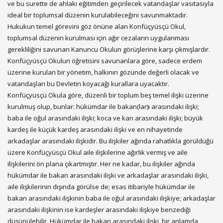
ve bu surette de ahlaki eğitimden geçirilecek vatandaşlar vasıtasıyla
ideal bir toplumsal düzenin kurulabileceğini savunmaktadır.
Hukukun temel görevini göz önüne alan Konfüçyüsçü Okul,
toplumsal düzenin kurulması için ağır cezaların uygulanması
gerekliliğini savunan Kanuncu Okulun görüşlerine karşı çıkmışlardır.
Konfüçyüsçü Okulun öğretisini savunanlara göre, sadece erdem
üzerine kurulan bir yönetim, halkının gözünde değerli olacak ve
vatandaşları bu Devletin koyacağı kurallara uyacaktır.
Konfüçyüsçü Okula göre, düzenli bir toplum beş temel ilişki üzerine
kurulmuş olup, bunlar: hükümdar ile bakan(lar)ı arasındaki ilişki;
baba ile oğul arasındaki ilişki; koca ve karı arasındaki ilişki; büyük
kardeş ile küçük kardeş arasındaki ilişki ve en nihayetinde
arkadaşlar arasındaki ilişkidir. Bu ilişkiler ağında rahatlıkla görüldüğü
üzere Konfüçyüsçü Okul aile ilişkilerine ağırlık vermiş ve aile
ilişkilerini ön plana çıkartmıştır. Her ne kadar, bu ilişkiler ağında
hükümdar ile bakan arasındaki ilişki ve arkadaşlar arasındaki ilişki,
aile ilişkilerinin dışında görülse de; esas itibariyle hükümdar ile
bakan arasındaki ilişkinin baba ile oğul arasındaki ilişkiye; arkadaşlar
arasındaki ilişkinin ise kardeşler arasındaki ilişkiye benzediği
düşünülebilir. Hükümdar ile bakan arasındaki ilişki, bir anlamda,