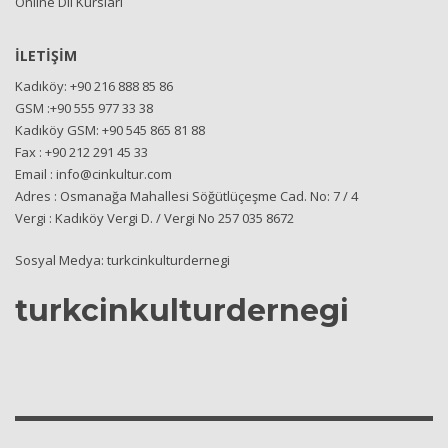
Online Dil Kursları
İLETİŞİM
Kadıköy: +90 216 888 85 86
GSM :+90 555 977 33 38
Kadıköy GSM: +90 545 865 81 88
Fax : +90 212 291 45 33
Email : info@cinkultur.com
Adres : Osmanağa Mahallesi Söğütlüçeşme Cad. No: 7 / 4
Vergi : Kadıköy Vergi D. / Vergi No 257 035 8672
Sosyal Medya: turkcinkulturdernegi
turkcinkulturdernegi