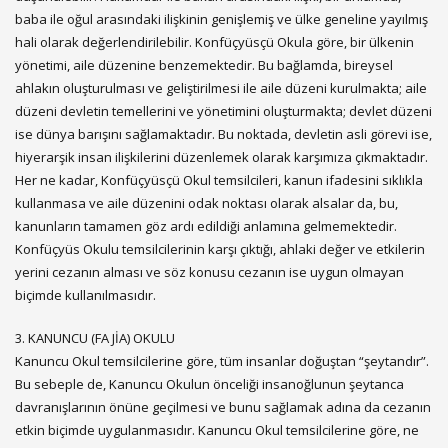
baba ile oğul arasındaki ilişkinin genişlemiş ve ülke geneline yayılmış
hali olarak değerlendirilebilir. Konfüçyüsçü Okula göre, bir ülkenin
yönetimi, aile düzenine benzemektedir. Bu bağlamda, bireysel
ahlakın oluşturulması ve geliştirilmesi ile aile düzeni kurulmakta; aile
düzeni devletin temellerini ve yönetimini oluşturmakta; devlet düzeni
ise dünya barışını sağlamaktadır. Bu noktada, devletin asli görevi ise,
hiyerarşik insan ilişkilerini düzenlemek olarak karşımıza çıkmaktadır.
Her ne kadar, Konfüçyüsçü Okul temsilcileri, kanun ifadesini sıklıkla
kullanmasa ve aile düzenini odak noktası olarak alsalar da, bu,
kanunların tamamen göz ardı edildiği anlamına gelmemektedir.
Konfüçyüs Okulu temsilcilerinin karşı çıktığı, ahlaki değer ve etkilerin
yerini cezanın alması ve söz konusu cezanın ise uygun olmayan
biçimde kullanılmasıdır.
3. KANUNCU (FA JİA) OKULU
Kanuncu Okul temsilcilerine göre, tüm insanlar doğuştan “şeytandır”.
Bu sebeple de, Kanuncu Okulun önceliği insanoğlunun şeytanca
davranışlarının önüne geçilmesi ve bunu sağlamak adına da cezanın
etkin biçimde uygulanmasıdır. Kanuncu Okul temsilcilerine göre, ne