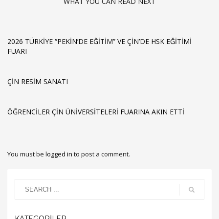
WHAT YOU CAN READ NEXT
2026 TÜRKIYE “PEKIN’DE EĞITIM” VE ÇIN’DE HSK EĞITIMI
FUARI
ÇIN RESIM SANATI
ÖĞRENCILER ÇIN ÜNIVERSITELERI FUARINA AKIN ETTI
You must be
logged in
to post a comment.
KATEGORİLER