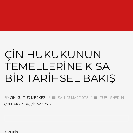
ÇİN HUKUKUNUN
TEMELLERİNE KISA
BİR TARİHSEL BAKIŞ
BY
ÇIN KÜLTÜR MERKEZI
/
SALI, 03 MART 2015
/
PUBLISHED IN
ÇIN HAKKINDA
,
ÇIN SANAYISI
1. GİRİŞ