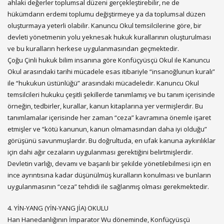
ahlaki değerler toplumsal düzeni gerçekleştirebilir, ne de
hükümdarın erdemi toplumu değiştirmeye ya da toplumsal düzen
oluşturmaya yeterli olabilir. Kanuncu Okul temsilcilerine göre, bir
devleti yönetmenin yolu yeknesak hukuk kurallarının oluşturulması
ve bu kuralların herkese uygulanmasından geçmektedir.
Çoğu Çinli hukuk bilim insanına göre Konfüçyüsçü Okul ile Kanuncu
Okul arasındaki tarihi mücadele esas itibariyle “insanoğlunun kuralı”
ile “hukukun üstünlüğü” arasındaki mücadeledir. Kanuncu Okul
temsilcileri hukuku çeşitli şekillerde tanımlamış ve bu tanım içerisinde
örneğin, tedbirler, kurallar, kanun kitaplarına yer vermişlerdir. Bu
tanımlamalar içerisinde her zaman “ceza” kavramına önemle işaret
etmişler ve “kötü kanunun, kanun olmamasından daha iyi olduğu”
görüşünü savunmuşlardır. Bu doğrultuda, en ufak kanuna aykırılıklar
için dahi ağır cezaların uygulanması gerektiğini belirtmişlerdir.
Devletin varlığı, devamı ve başarılı bir şekilde yönetilebilmesi için en
ince ayrıntısına kadar düşünülmüş kuralların konulması ve bunların
uygulanmasının “ceza” tehdidi ile sağlanmış olması gerekmektedir.
4. YİN-YANG (YİN-YANG JİA) OKULU
Han Hanedanlığının İmparator Wu döneminde, Konfüçyüsçü