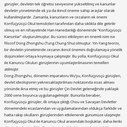
görüşler, devletin tek öğretisi seviyesine yükseltilmiş ve kanunlar
devletin yönetiminde ek ya da ikincil öneme sahip araçlar olarak
kullanılmışlardır. Zamanla, kanunların ve cezaların ek önemi
Konfüçyüsçü Okul temsilcileri tarafından daha sıklıkla dile getirilir
olmuş ve en nihayetinde Han Hanedanlığı döneminde “Konfüçyüsçü
Kanunlar” oluşturulmuştur. Bu süreci etkileyen en önemli isim ise
filozof Dong Zhongshu (Tung Chung-Shu) olmuştur. Yin-Yang teorisi,
bir devletin yönetiminde cezanın ikincil önemini doğrulamaya yönelik
düşünceleri ortaya koymaya çalışmıştır. Bu yolla, Konfüçyüsçü Okul
ile Kanuncu Okulun görüşlerinin uyumlaştırılmasının temelleri
atılmıştır.
Dong Zhongshu, dönemin imparatoru Wu’yu, Konfüçyüsçü görüşleri,
devlet ideolojisinin yeknesaklaştırılması noktasında esas alması
yönünde ikna etmiş ve bu görüşler Çin Devlet geleneğinde yaklaşık
2000 sene boyunca uygulanagelmiştir. Bununla beraber,
Konfüçyüsçü görüşler, ilk ortaya çıktığı Chou ve Savaşan Devletler
dönemindeki esaslarından ve uygulamalarından oldukça farklıdır ve
hatta rakip okulların görüşlerinden etkilenerek günümüze ulaşmıştır.
Konfüçyüsçü Okul ile Kanuncu Okul arasındaki boşluklar, daha ileriki