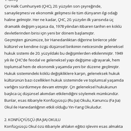
Çin Halk Cumhuriyeti (ÇHC), 20. yüzyılın son çeyreğinde,
sanayileşmesi ve ekonomik gelişmesi ile tüm dünyanın ilgi odağı
haline gelmiştir. Her ne kadar, ÇHC, 20. yüzyılın ilk yarısında üç
dramatik değişim yaşasa da, 1978 yılından itibaren tarihin en köklü
devletlerinden birisi için yeni bir dönem başlamıştır.
Geçmişten günümüze, bir Hanedanlıktan diğerine binlerce yıldır
kültürel ve kendine özgü düşünsel birikimin neticesinde geleneksel
hukuk sistemi de 20. yüzyıldaki bu değişimlerden etkilenmiştir. 1949
yılı ile ÇHC’de feodal ve geleneksel yapı değişime uğrayarak, hem
toplumsal hem de ekonomik yaşamda yeni bir düzene geçilmiştir.
Hukuk sistemindeki köklü değişikliklere karşın, geleneksek hukuk
kültürünün bazı özellikleri hukuk sisteminde ve toplumsal yaşamda
varlığını sürdürmeye devam etmiştir. Çin geleneksel hukukunun
başlıca üç düşünsel akımdan etkilendiğini söylemek mümkündür.
Bunlar, esas itibariyle Konfüçyüsçü (Ru Jia) Okulu, Kanuncu (Fa Jia)
Okul ile Hanedanlığının etkili olduğu Yin-Yang Okuludur.
2. KONFÜÇYÜSÇÜ (RA JIA) OKULU
Konfüçyüsçü Okul özü itibariyle ahlakın eğitici işlevini esas almakta