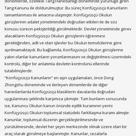
dönemlerde, özellikle Tang Hanedanlığı döneminde yürürlüğe giren
Tang Kanunu ile doldurulmuştur. Bu süreç Konfüçyüsçü Kanunların
tamamlanması ile amacına ulaşmıştır. Konfüçyüsçü Okulun
görüşlerinin adalet yönetimindeki doğrudan etkileri ile de söz
konusu sürecin pekiştirildiği görülmektedir. Devlet yönetiminde görev
alacakların Konfüçyüsçü Okulun görüşlerini öğrenmesi
gerektiğinden, adli ve idari işlevler bu Okulun temsilcilerine göre
ayrılmamaktaydı. Bu bağlamda, Konfüçyüsçü Okulun görüşlerine
yakın olanlar kanunların yorumlanmasını ve değiştirilmesi üzerindeki
kontrolü, diğer bir anlatımla devletin kontrolünü ellerinde
tutabilmişlerdir.
“Konfüçyüsçü Kanunların” en aşırı uygulamaları, önce Dong
Zhongshu döneminde ve ilerleyen dönemlerde de diğer
hanedanlarda Konfüçyüsçü klasiklerin davalarda doğrudan
uygulanması şeklinde karşımıza çıkmıştır. Tüm bunların sonucunda
ise, Kanuncu Okulun kanun önünde eşitlik kuramının yerini
Konfüçyüsçü Okulun toplumsal statüdeki farklılaşma kuramı almıştır.
Kanunlar, toplumsal düzenin gerçekleştirilmesinde ve
yürütülmesinde, devlet her şeyin merkezinde olmak üzere idari bir
araç olarak görülmeye başlanmıştır. Kanunlar, cezalarla