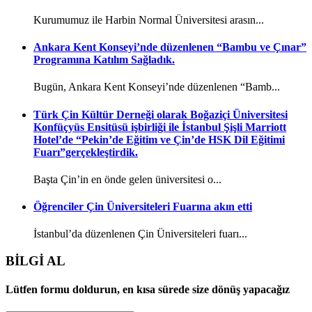
Kurumumuz ile Harbin Normal Üniversitesi arasın...
Ankara Kent Konseyi’nde düzenlenen “Bambu ve Çınar”
Programına Katılım Sağladık.
Bugün, Ankara Kent Konseyi’nde düzenlenen “Bamb...
Türk Çin Kültür Derneği olarak Boğaziçi Üniversitesi
Konfüçyüs Ensitüsü işbirliği ile İstanbul Şişli Marriott
Hotel’de “Pekin’de Eğitim ve Çin’de HSK Dil Eğitimi
Fuarı”gerçekleştirdik.
Başta Çin’in en önde gelen üniversitesi o...
Öğrenciler Çin Üniversiteleri Fuarına akın etti
İstanbul’da düzenlenen Çin Üniversiteleri fuarı...
BİLGİ AL
Lütfen formu doldurun, en kısa sürede size dönüş yapacağız