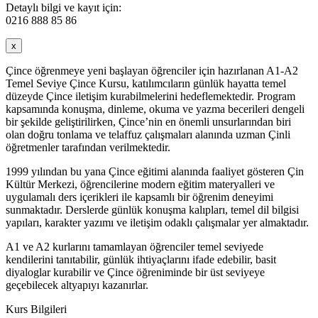
Detaylı bilgi ve kayıt için:
0216 888 85 86
x
Çince öğrenmeye yeni başlayan öğrenciler için hazırlanan A1-A2
Temel Seviye Çince Kursu, katılımcıların günlük hayatta temel
düzeyde Çince iletişim kurabilmelerini hedeflemektedir. Program
kapsamında konuşma, dinleme, okuma ve yazma becerileri dengeli
bir şekilde geliştirilirken, Çince’nin en önemli unsurlarından biri
olan doğru tonlama ve telaffuz çalışmaları alanında uzman Çinli
öğretmenler tarafından verilmektedir.
1999 yılından bu yana Çince eğitimi alanında faaliyet gösteren Çin
Kültür Merkezi, öğrencilerine modern eğitim materyalleri ve
uygulamalı ders içerikleri ile kapsamlı bir öğrenim deneyimi
sunmaktadır. Derslerde günlük konuşma kalıpları, temel dil bilgisi
yapıları, karakter yazımı ve iletişim odaklı çalışmalar yer almaktadır.
A1 ve A2 kurlarını tamamlayan öğrenciler temel seviyede
kendilerini tanıtabilir, günlük ihtiyaçlarını ifade edebilir, basit
diyaloglar kurabilir ve Çince öğreniminde bir üst seviyeye
geçebilecek altyapıyı kazanırlar.
Kurs Bilgileri