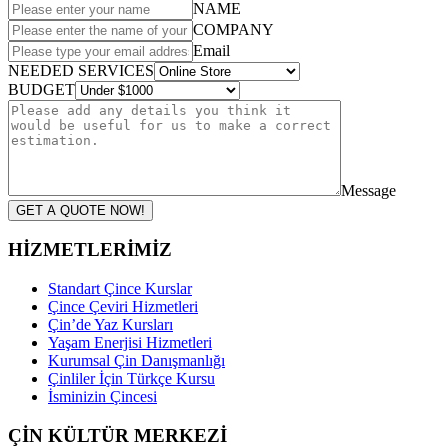
NAME
COMPANY
Email
NEEDED SERVICES
BUDGET
Message
GET A QUOTE NOW!
HİZMETLERİMİZ
Standart Çince Kurslar
Çince Çeviri Hizmetleri
Çin’de Yaz Kursları
Yaşam Enerjisi Hizmetleri
Kurumsal Çin Danışmanlığı
Çinliler İçin Türkçe Kursu
İsminizin Çincesi
ÇİN KÜLTÜR MERKEZİ