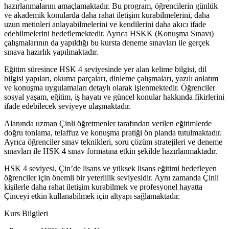
hazırlanmalarını amaçlamaktadır. Bu program, öğrencilerin günlük
ve akademik konularda daha rahat iletişim kurabilmelerini, daha
uzun metinleri anlayabilmelerini ve kendilerini daha akıcı ifade
edebilmelerini hedeflemektedir. Ayrıca HSKK (Konuşma Sınavı)
çalışmalarının da yapıldığı bu kursta deneme sınavları ile gerçek
sınava hazırlık yapılmaktadır.
Eğitim süresince HSK 4 seviyesinde yer alan kelime bilgisi, dil
bilgisi yapıları, okuma parçaları, dinleme çalışmaları, yazılı anlatım
ve konuşma uygulamaları detaylı olarak işlenmektedir. Öğrenciler
sosyal yaşam, eğitim, iş hayatı ve güncel konular hakkında fikirlerini
ifade edebilecek seviyeye ulaşmaktadır.
Alanında uzman Çinli öğretmenler tarafından verilen eğitimlerde
doğru tonlama, telaffuz ve konuşma pratiği ön planda tutulmaktadır.
Ayrıca öğrenciler sınav teknikleri, soru çözüm stratejileri ve deneme
sınavları ile HSK 4 sınav formatına etkin şekilde hazırlanmaktadır.
HSK 4 seviyesi, Çin’de lisans ve yüksek lisans eğitimi hedefleyen
öğrenciler için önemli bir yeterlilik seviyesidir. Aynı zamanda Çinli
kişilerle daha rahat iletişim kurabilmek ve profesyonel hayatta
Çinceyi etkin kullanabilmek için altyapı sağlamaktadır.
Kurs Bilgileri