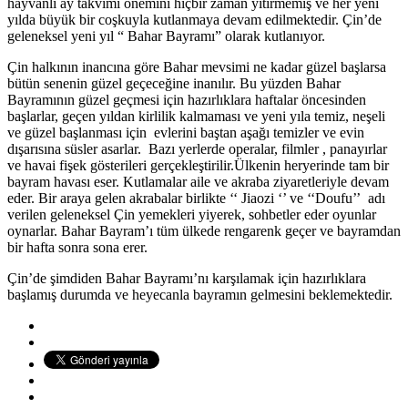
hayvanlı ay takvimi önemini hiçbir zaman yitirmemiş ve her yeni
yılda büyük bir coşkuyla kutlanmaya devam edilmektedir. Çin’de
geleneksel yeni yıl “ Bahar Bayramı” olarak kutlanıyor.
Çin halkının inancına göre Bahar mevsimi ne kadar güzel başlarsa
bütün senenin güzel geçeceğine inanılır. Bu yüzden Bahar
Bayramının güzel geçmesi için hazırlıklara haftalar öncesinden
başlarlar, geçen yıldan kirlilik kalmaması ve yeni yıla temiz, neşeli
ve güzel başlanması için evlerini baştan aşağı temizler ve evin
dışarısına süsler asarlar. Bazı yerlerde operalar, filmler , panayırlar
ve havai fişek gösterileri gerçekleştirilir.Ülkenin heryerinde tam bir
bayram havası eser. Kutlamalar aile ve akraba ziyaretleriyle devam
eder. Bir araya gelen akrabalar birlikte ‘‘ Jiaozi ‘’ ve ‘‘Doufu’’ adı
verilen geleneksel Çin yemekleri yiyerek, sohbetler eder oyunlar
oynarlar. Bahar Bayram’ı tüm ülkede rengarenk geçer ve bayramdan
bir hafta sonra sona erer.
Çin’de şimdiden Bahar Bayramı’nı karşılamak için hazırlıklara
başlamış durumda ve heyecanla bayramın gelmesini beklemektedir.