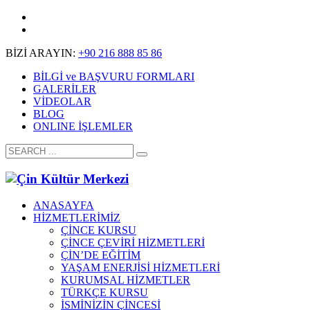
BİZİ ARAYIN:
+90 216 888 85 86
BİLGİ ve BAŞVURU FORMLARI
GALERİLER
VİDEOLAR
BLOG
ONLINE İŞLEMLER
ANASAYFA
HİZMETLERİMİZ
ÇİNCE KURSU
ÇİNCE ÇEVİRİ HİZMETLERİ
ÇİN’DE EĞİTİM
YAŞAM ENERJİSİ HİZMETLERİ
KURUMSAL HİZMETLER
TÜRKÇE KURSU
İSMİNİZİN ÇİNCESİ