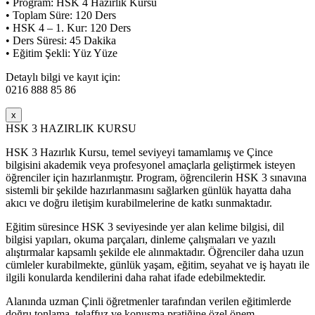
• Program: HSK 4 Hazırlık Kursu
• Toplam Süre: 120 Ders
• HSK 4 – 1. Kur: 120 Ders
• Ders Süresi: 45 Dakika
• Eğitim Şekli: Yüz Yüze
Detaylı bilgi ve kayıt için:
0216 888 85 86
x
HSK 3 HAZIRLIK KURSU
HSK 3 Hazırlık Kursu, temel seviyeyi tamamlamış ve Çince
bilgisini akademik veya profesyonel amaçlarla geliştirmek isteyen
öğrenciler için hazırlanmıştır. Program, öğrencilerin HSK 3 sınavına
sistemli bir şekilde hazırlanmasını sağlarken günlük hayatta daha
akıcı ve doğru iletişim kurabilmelerine de katkı sunmaktadır.
Eğitim süresince HSK 3 seviyesinde yer alan kelime bilgisi, dil
bilgisi yapıları, okuma parçaları, dinleme çalışmaları ve yazılı
alıştırmalar kapsamlı şekilde ele alınmaktadır. Öğrenciler daha uzun
cümleler kurabilmekte, günlük yaşam, eğitim, seyahat ve iş hayatı ile
ilgili konularda kendilerini daha rahat ifade edebilmektedir.
Alanında uzman Çinli öğretmenler tarafından verilen eğitimlerde
doğru tonlama, telaffuz ve konuşma pratiğine özel önem