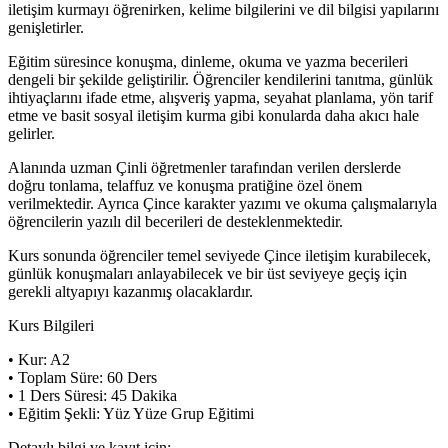
iletişim kurmayı öğrenirken, kelime bilgilerini ve dil bilgisi yapılarını
genişletirler.
Eğitim süresince konuşma, dinleme, okuma ve yazma becerileri
dengeli bir şekilde geliştirilir. Öğrenciler kendilerini tanıtma, günlük
ihtiyaçlarını ifade etme, alışveriş yapma, seyahat planlama, yön tarif
etme ve basit sosyal iletişim kurma gibi konularda daha akıcı hale
gelirler.
Alanında uzman Çinli öğretmenler tarafından verilen derslerde
doğru tonlama, telaffuz ve konuşma pratiğine özel önem
verilmektedir. Ayrıca Çince karakter yazımı ve okuma çalışmalarıyla
öğrencilerin yazılı dil becerileri de desteklenmektedir.
Kurs sonunda öğrenciler temel seviyede Çince iletişim kurabilecek,
günlük konuşmaları anlayabilecek ve bir üst seviyeye geçiş için
gerekli altyapıyı kazanmış olacaklardır.
Kurs Bilgileri
• Kur: A2
• Toplam Süre: 60 Ders
• 1 Ders Süresi: 45 Dakika
• Eğitim Şekli: Yüz Yüze Grup Eğitimi
Detaylı bilgi ve kayıt için: