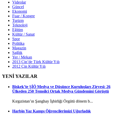
Videolar
Güncel
Ekonomi
Fuar / Kongre
Turizm
Teknoloji
Eğitim
Kültür / Sanat
Spor
Politika
Magazin
Sağlık
Yer / Mekan
2013 Çin’de Türk Kültür Yılı
2012 Çin Kültür Yılı
YENİ YAZILAR
Bişkek’te ŞİÖ Medya ve Düşünce Kuruluşları Zirvesi: 26
Ülkeden 250 Temsilci Ortak Medya Gündemini Görüştü
Kırgızistan’ın Şanghay İşbirliği Örgütü dönem b...
Harbin Yaz Kampı Öğrencilerimizi Uğurladık