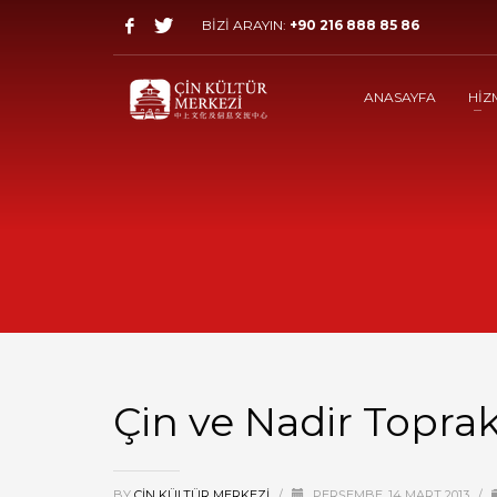
BİZİ ARAYIN:
+90 216 888 85 86
ANASAYFA
HİZ
Çin ve Nadir Toprak
BY
ÇIN KÜLTÜR MERKEZI
/
PERŞEMBE, 14 MART 2013
/