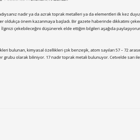
ıysanız nadir ya da azrak toprak metalleri ya da elementleri ilk kez duy
ler oldukça önem kazanmaya başladı. Bir gazete haberinde dikkatimi çek
 İlginizi çekebileceğini düşünerek elde ettiğim bilgileri aşağıda paylaşıyoru
leri bulunan, kimyasal özellikleri çok benzeşik, atom sayıları 57 – 72 aras
grubu olarak biliniyor. 17 nadir toprak metali bulunuyor. Cetvelde sarı ile 