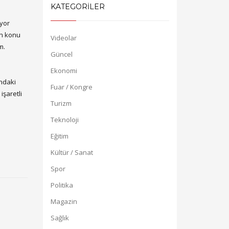
KATEGORİLER
uyor
en konu
Videolar
m.
Güncel
Ekonomi
ındaki
Fuar / Kongre
işaretli
Turizm
Teknoloji
Eğitim
Kültür / Sanat
Spor
Politika
Magazin
Sağlık