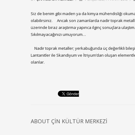
Siz de benim gibi maden ya da kimya mühendisliği okumad
olabilirsiniz. Ancak son zamanlarda nadir toprak metal
üzerinde biraz araştırma yapınca ilginç sonuçlara ulaştım.
Sıkılmayacağınızı umuyorum…
Nadir toprak metaller; yerkabuğunda üç değerlikli bileşik
Lantanitler ile Skandiyum ve İtriyum’dan oluşan elementler 
olanlar.
ABOUT
ÇIN KÜLTÜR MERKEZI