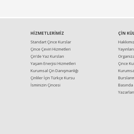
HİZMETLERİMİZ
ÇİN KÜ
Standart Çince Kurslar
Hakkımı
Çince Çeviri Hizmetleri
Yayınlar
Çin’de Yaz Kursları
Organiza
Yaşam Enerjisi Hizmetleri
Çince Ku
Kurumsal Çin Danışmanlığı
Kurumsal
Çinliler İçin Türkçe Kursu
Bursları
İsminizin Çincesi
Basında 
Yazarlar