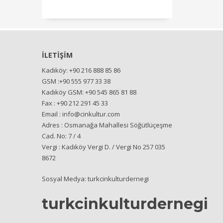
İLETİŞİM
Kadıköy: +90 216 888 85 86
GSM :+90 555 977 33 38
Kadıköy GSM: +90 545 865 81 88
Fax : +90 212 291 45 33
Email : info@cinkultur.com
Adres : Osmanağa Mahallesi Söğütlüçeşme
Cad. No: 7 / 4
Vergi : Kadıköy Vergi D. / Vergi No 257 035
8672
Sosyal Medya: turkcinkulturdernegi
turkcinkulturdernegi