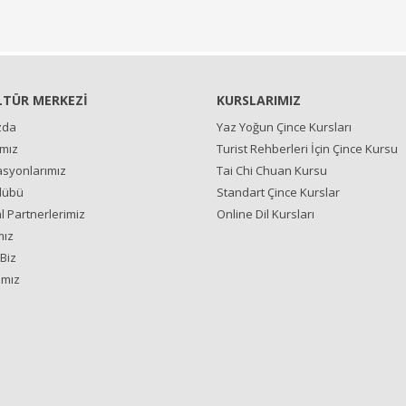
LTÜR MERKEZİ
KURSLARIMIZ
zda
Yaz Yoğun Çince Kursları
ımız
Turist Rehberleri İçin Çince Kursu
syonlarımız
Tai Chi Chuan Kursu
lübü
Standart Çince Kurslar
 Partnerlerimiz
Online Dil Kursları
mız
Biz
ımız