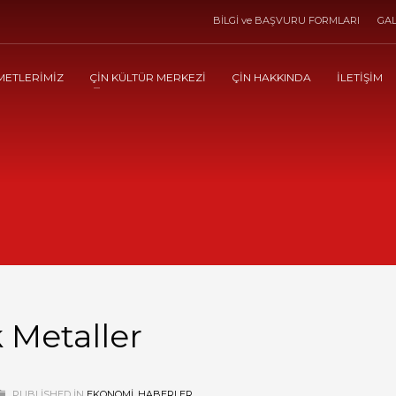
BİLGİ ve BAŞVURU FORMLARI
GAL
METLERİMİZ
ÇİN KÜLTÜR MERKEZİ
ÇİN HAKKINDA
İLETİŞİM
 Metaller
PUBLISHED IN
EKONOMI
,
HABERLER