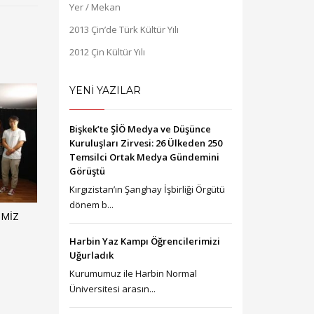
Yer / Mekan
2013 Çin’de Türk Kültür Yılı
2012 Çin Kültür Yılı
YENİ YAZILAR
Bişkek’te ŞİÖ Medya ve Düşünce
Kuruluşları Zirvesi: 26 Ülkeden 250
Temsilci Ortak Medya Gündemini
Görüştü
Kırgızistan’ın Şanghay İşbirliği Örgütü
dönem b...
IMIZ
Harbin Yaz Kampı Öğrencilerimizi
Uğurladık
Kurumumuz ile Harbin Normal
Üniversitesi arasın...