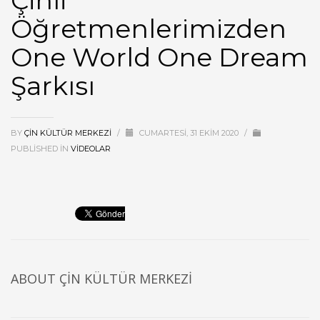
Çinli
Öğretmenlerimizden
One World One Dream
Şarkısı
BY
ÇIN KÜLTÜR MERKEZI
/
CUMARTESI, 31 EKIM 2020
/
PUBLISHED IN
VIDEOLAR
ABOUT
ÇIN KÜLTÜR MERKEZI