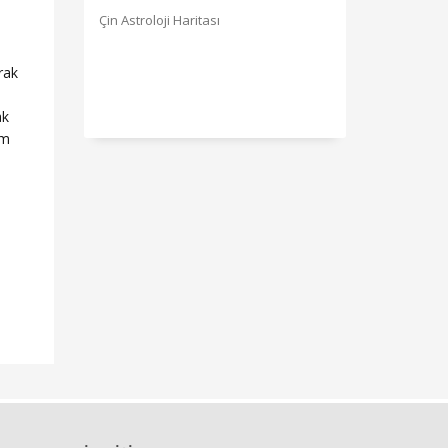
Çin Astroloji Haritası
rak
ak
im