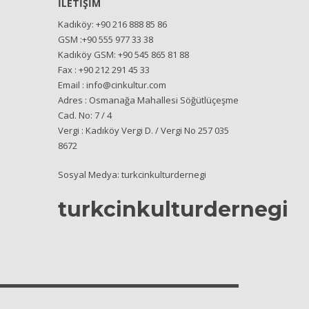
İLETİŞİM
Kadıköy: +90 216 888 85 86
GSM :+90 555 977 33 38
Kadıköy GSM: +90 545 865 81 88
Fax : +90 212 291 45 33
Email : info@cinkultur.com
Adres : Osmanağa Mahallesi Söğütlüçeşme
Cad. No: 7 / 4
Vergi : Kadıköy Vergi D. / Vergi No 257 035
8672
Sosyal Medya: turkcinkulturdernegi
turkcinkulturdernegi