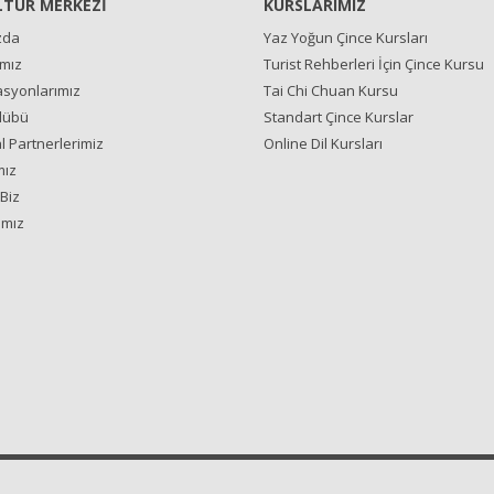
LTÜR MERKEZİ
KURSLARIMIZ
zda
Yaz Yoğun Çince Kursları
ımız
Turist Rehberleri İçin Çince Kursu
syonlarımız
Tai Chi Chuan Kursu
lübü
Standart Çince Kurslar
 Partnerlerimiz
Online Dil Kursları
mız
Biz
ımız