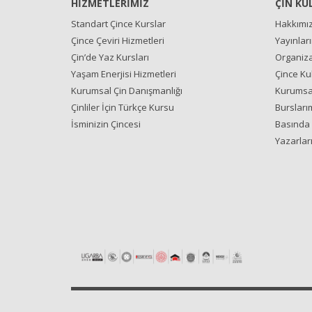
HİZMETLERİMİZ
ÇİN KÜ
Standart Çince Kurslar
Hakkımı
Çince Çeviri Hizmetleri
Yayınlar
Çin’de Yaz Kursları
Organiza
Yaşam Enerjisi Hizmetleri
Çince Ku
Kurumsal Çin Danışmanlığı
Kurumsal
Çinliler İçin Türkçe Kursu
Bursları
İsminizin Çincesi
Basında 
Yazarlar