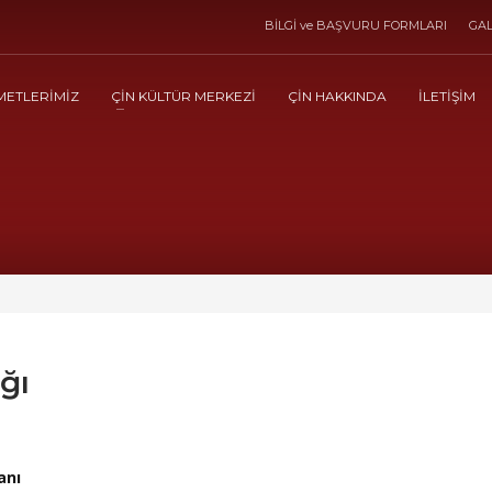
BİLGİ ve BAŞVURU FORMLARI
GAL
METLERİMİZ
ÇİN KÜLTÜR MERKEZİ
ÇİN HAKKINDA
İLETİŞİM
ğı
anı