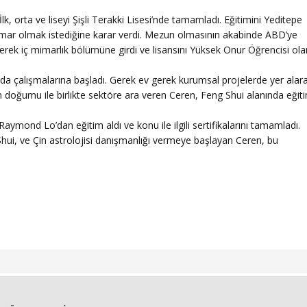
İlk, orta ve liseyi Şişli Terakki Lisesi’nde tamamladı. Eğitimini Yeditepe
mar olmak istediğine karar verdi. Mezun olmasının akabinde ABD’ye
erek iç mimarlık bölümüne girdi ve lisansını Yüksek Onur Öğrencisi ola
nda çalışmalarına başladı. Gerek ev gerek kurumsal projelerde yer alar
nın doğumu ile birlikte sektöre ara veren Ceren, Feng Shui alanında eğit
mond Lo’dan eğitim aldı ve konu ile ilgili sertifikalarını tamamladı.
Shui, ve Çin astrolojisi danışmanlığı vermeye başlayan Ceren, bu