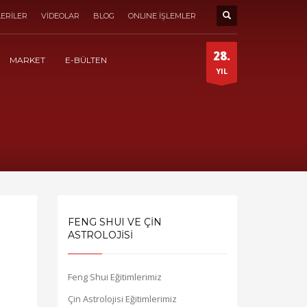
ERİLER
VİDEOLAR
BLOG
ONLINE İŞLEMLER
28.
MARKET
E-BÜLTEN
YIL
FENG SHUI VE ÇİN
ASTROLOJİSİ
Feng Shui Eğitimlerimiz
Çin Astrolojisi Eğitimlerimiz