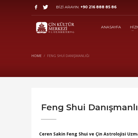
BİZİ ARAYIN:
+90 216 888 85 86
ANASAYFA
HİZ
HOME
FENG SHUI DANIŞMANLIĞI
Feng Shui Danışmanlı
Ceren Sakin Feng Shui ve Çin Astrolojisi Uzm