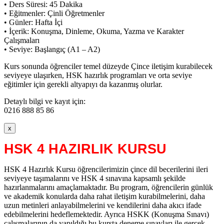
• Ders Süresi: 45 Dakika
• Eğitmenler: Çinli Öğretmenler
• Günler: Hafta İçi
• İçerik: Konuşma, Dinleme, Okuma, Yazma ve Karakter
Çalışmaları
• Seviye: Başlangıç (A1 – A2)
Kurs sonunda öğrenciler temel düzeyde Çince iletişim kurabilecek
seviyeye ulaşırken, HSK hazırlık programları ve orta seviye
eğitimler için gerekli altyapıyı da kazanmış olurlar.
Detaylı bilgi ve kayıt için:
0216 888 85 86
x
HSK 4 HAZIRLIK KURSU
HSK 4 Hazırlık Kursu öğrencilerimizin çince dil becerilerini ileri
seviyeye taşımalarını ve HSK 4 sınavına kapsamlı şekilde
hazırlanmalarını amaçlamaktadır. Bu program, öğrencilerin günlük
ve akademik konularda daha rahat iletişim kurabilmelerini, daha
uzun metinleri anlayabilmelerini ve kendilerini daha akıcı ifade
edebilmelerini hedeflemektedir. Ayrıca HSKK (Konuşma Sınavı)
çalışmalarının da yapıldığı bu kursta deneme sınavları ile gerçek