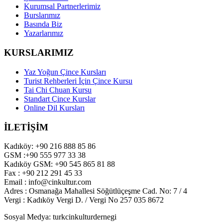
Kurumsal Partnerlerimiz
Burslarımız
Basında Biz
Yazarlarımız
KURSLARIMIZ
Yaz Yoğun Çince Kursları
Turist Rehberleri İçin Çince Kursu
Tai Chi Chuan Kursu
Standart Çince Kurslar
Online Dil Kursları
İLETİŞİM
Kadıköy: +90 216 888 85 86
GSM :+90 555 977 33 38
Kadıköy GSM: +90 545 865 81 88
Fax : +90 212 291 45 33
Email : info@cinkultur.com
Adres : Osmanağa Mahallesi Söğütlüçeşme Cad. No: 7 / 4
Vergi : Kadıköy Vergi D. / Vergi No 257 035 8672
Sosyal Medya: turkcinkulturdernegi