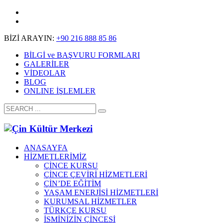
BİZİ ARAYIN:
+90 216 888 85 86
BİLGİ ve BAŞVURU FORMLARI
GALERİLER
VİDEOLAR
BLOG
ONLINE İŞLEMLER
ANASAYFA
HİZMETLERİMİZ
ÇİNCE KURSU
ÇİNCE ÇEVİRİ HİZMETLERİ
ÇİN’DE EĞİTİM
YAŞAM ENERJİSİ HİZMETLERİ
KURUMSAL HİZMETLER
TÜRKÇE KURSU
İSMİNİZİN ÇİNCESİ