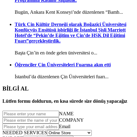
Programına Katılım Sağladık.
Bugün, Ankara Kent Konseyi’nde düzenlenen “Bamb...
Türk Çin Kültür Derneği olarak Boğaziçi Üniversitesi
Konfüçyüs Ensitüsü işbirliği ile İstanbul Şişli Marriott
Hotel’de “Pekin’de Eğitim ve Çin’de HSK Dil Eğitimi
Fuarı”gerçekleştirdik.
Başta Çin’in en önde gelen üniversitesi o...
Öğrenciler Çin Üniversiteleri Fuarına akın etti
İstanbul’da düzenlenen Çin Üniversiteleri fuarı...
BİLGİ AL
Lütfen formu doldurun, en kısa sürede size dönüş yapacağız
NAME
COMPANY
Email
NEEDED SERVICES