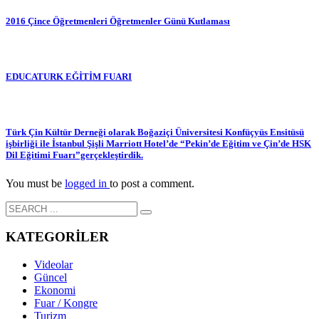
2016 Çince Öğretmenleri Öğretmenler Günü Kutlaması
EDUCATURK EĞİTİM FUARI
Türk Çin Kültür Derneği olarak Boğaziçi Üniversitesi Konfüçyüs Ensitüsü
işbirliği ile İstanbul Şişli Marriott Hotel’de “Pekin’de Eğitim ve Çin’de HSK
Dil Eğitimi Fuarı”gerçekleştirdik.
You must be
logged in
to post a comment.
KATEGORİLER
Videolar
Güncel
Ekonomi
Fuar / Kongre
Turizm