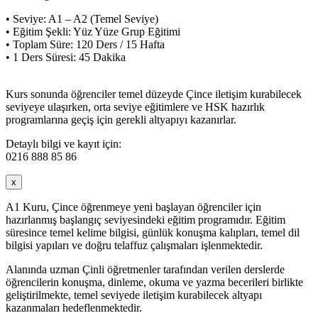
• Seviye: A1 – A2 (Temel Seviye)
• Eğitim Şekli: Yüz Yüze Grup Eğitimi
• Toplam Süre: 120 Ders / 15 Hafta
• 1 Ders Süresi: 45 Dakika
Kurs sonunda öğrenciler temel düzeyde Çince iletişim kurabilecek
seviyeye ulaşırken, orta seviye eğitimlere ve HSK hazırlık
programlarına geçiş için gerekli altyapıyı kazanırlar.
Detaylı bilgi ve kayıt için:
0216 888 85 86
x
A1 Kuru, Çince öğrenmeye yeni başlayan öğrenciler için
hazırlanmış başlangıç seviyesindeki eğitim programıdır. Eğitim
süresince temel kelime bilgisi, günlük konuşma kalıpları, temel dil
bilgisi yapıları ve doğru telaffuz çalışmaları işlenmektedir.
Alanında uzman Çinli öğretmenler tarafından verilen derslerde
öğrencilerin konuşma, dinleme, okuma ve yazma becerileri birlikte
geliştirilmekte, temel seviyede iletişim kurabilecek altyapı
kazanmaları hedeflenmektedir.