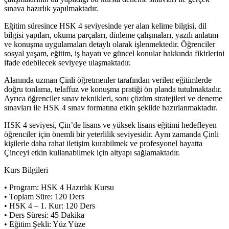
sınava hazırlık yapılmaktadır.
Eğitim süresince HSK 4 seviyesinde yer alan kelime bilgisi, dil
bilgisi yapıları, okuma parçaları, dinleme çalışmaları, yazılı anlatım
ve konuşma uygulamaları detaylı olarak işlenmektedir. Öğrenciler
sosyal yaşam, eğitim, iş hayatı ve güncel konular hakkında fikirlerini
ifade edebilecek seviyeye ulaşmaktadır.
Alanında uzman Çinli öğretmenler tarafından verilen eğitimlerde
doğru tonlama, telaffuz ve konuşma pratiği ön planda tutulmaktadır.
Ayrıca öğrenciler sınav teknikleri, soru çözüm stratejileri ve deneme
sınavları ile HSK 4 sınav formatına etkin şekilde hazırlanmaktadır.
HSK 4 seviyesi, Çin’de lisans ve yüksek lisans eğitimi hedefleyen
öğrenciler için önemli bir yeterlilik seviyesidir. Aynı zamanda Çinli
kişilerle daha rahat iletişim kurabilmek ve profesyonel hayatta
Çinceyi etkin kullanabilmek için altyapı sağlamaktadır.
Kurs Bilgileri
• Program: HSK 4 Hazırlık Kursu
• Toplam Süre: 120 Ders
• HSK 4 – 1. Kur: 120 Ders
• Ders Süresi: 45 Dakika
• Eğitim Şekli: Yüz Yüze