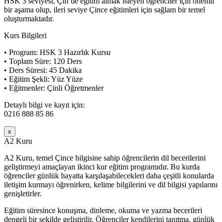
HSK 3 seviyesi, Çin’de eğitim almak isteyen öğrenciler için önemli
bir aşama olup, ileri seviye Çince eğitimleri için sağlam bir temel
oluşturmaktadır.
Kurs Bilgileri
• Program: HSK 3 Hazırlık Kursu
• Toplam Süre: 120 Ders
• Ders Süresi: 45 Dakika
• Eğitim Şekli: Yüz Yüze
• Eğitmenler: Çinli Öğretmenler
Detaylı bilgi ve kayıt için:
0216 888 85 86
x
A2 Kuru
A2 Kuru, temel Çince bilgisine sahip öğrencilerin dil becerilerini
geliştirmeyi amaçlayan ikinci kur eğitim programıdır. Bu kurda
öğrenciler günlük hayatta karşılaşabilecekleri daha çeşitli konularda
iletişim kurmayı öğrenirken, kelime bilgilerini ve dil bilgisi yapılarını
genişletirler.
Eğitim süresince konuşma, dinleme, okuma ve yazma becerileri
dengeli bir şekilde geliştirilir. Öğrenciler kendilerini tanıtma, günlük