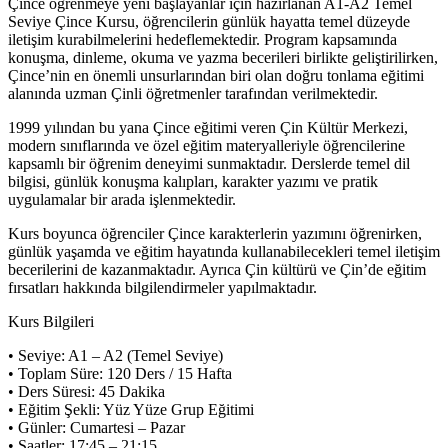
Çince öğrenmeye yeni başlayanlar için hazırlanan A1-A2 Temel
Seviye Çince Kursu, öğrencilerin günlük hayatta temel düzeyde
iletişim kurabilmelerini hedeflemektedir. Program kapsamında
konuşma, dinleme, okuma ve yazma becerileri birlikte geliştirilirken,
Çince’nin en önemli unsurlarından biri olan doğru tonlama eğitimi
alanında uzman Çinli öğretmenler tarafından verilmektedir.
1999 yılından bu yana Çince eğitimi veren Çin Kültür Merkezi,
modern sınıflarında ve özel eğitim materyalleriyle öğrencilerine
kapsamlı bir öğrenim deneyimi sunmaktadır. Derslerde temel dil
bilgisi, günlük konuşma kalıpları, karakter yazımı ve pratik
uygulamalar bir arada işlenmektedir.
Kurs boyunca öğrenciler Çince karakterlerin yazımını öğrenirken,
günlük yaşamda ve eğitim hayatında kullanabilecekleri temel iletişim
becerilerini de kazanmaktadır. Ayrıca Çin kültürü ve Çin’de eğitim
fırsatları hakkında bilgilendirmeler yapılmaktadır.
Kurs Bilgileri
• Seviye: A1 – A2 (Temel Seviye)
• Toplam Süre: 120 Ders / 15 Hafta
• Ders Süresi: 45 Dakika
• Eğitim Şekli: Yüz Yüze Grup Eğitimi
• Günler: Cumartesi – Pazar
• Saatler: 17:45 – 21:15