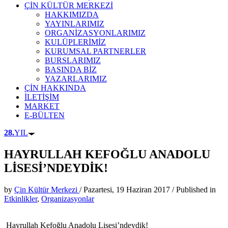
ÇİN KÜLTÜR MERKEZİ
HAKKIMIZDA
YAYINLARIMIZ
ORGANİZASYONLARIMIZ
KULÜPLERİMİZ
KURUMSAL PARTNERLER
BURSLARIMIZ
BASINDA BİZ
YAZARLARIMIZ
ÇİN HAKKINDA
İLETİŞİM
MARKET
E-BÜLTEN
28.
YIL
HAYRULLAH KEFOĞLU ANADOLU
LİSESİ’NDEYDİK!
by
Çin Kültür Merkezi
/
Pazartesi, 19 Haziran 2017
/
Published in
Etkinlikler
,
Organizasyonlar
Hayrullah Kefoğlu Anadolu Lisesi’ndeydik!