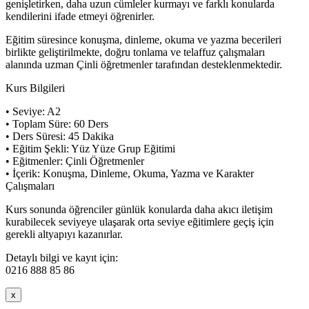
genişletirken, daha uzun cümleler kurmayı ve farklı konularda
kendilerini ifade etmeyi öğrenirler.
Eğitim süresince konuşma, dinleme, okuma ve yazma becerileri
birlikte geliştirilmekte, doğru tonlama ve telaffuz çalışmaları
alanında uzman Çinli öğretmenler tarafından desteklenmektedir.
Kurs Bilgileri
• Seviye: A2
• Toplam Süre: 60 Ders
• Ders Süresi: 45 Dakika
• Eğitim Şekli: Yüz Yüze Grup Eğitimi
• Eğitmenler: Çinli Öğretmenler
• İçerik: Konuşma, Dinleme, Okuma, Yazma ve Karakter
Çalışmaları
Kurs sonunda öğrenciler günlük konularda daha akıcı iletişim
kurabilecek seviyeye ulaşarak orta seviye eğitimlere geçiş için
gerekli altyapıyı kazanırlar.
Detaylı bilgi ve kayıt için:
0216 888 85 86
x