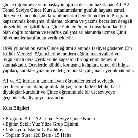
Çince öğrenmeye yeni başlayan öğrenciler için hazırlanan A1-A2
Temel Seviye Çince Kursu, katılımcıların günlük hayatta temel
düzeyde Çince iletişim kurabilmelerini hedeflemektedir. Program
kapsamında konuşma, dinleme, okuma ve yazma becerileri dengeli
bir şekilde geliştirilirken, Çince’nin en önemli unsurlarından biri
olan doğru tonlama ve telaffuz çalışmaları alanında uzman Çinli
öğretmenler tarafından verilmektedir.
1999 yılından bu yana Çince eğitimi alanında faaliyet gösteren Çin
Kültür Merkezi, öğrencilerine modern eğitim materyalleri ve
uygulamalı ders içerikleri ile kapsamlı bir öğrenim deneyimi
sunmaktadır. Derslerde günlük konuşma kalıpları, temel dil bilgisi
yapıları, karakter yazımı ve iletişim odaklı çalışmalar yer almaktadır.
A1 ve A2 kurlarını tamamlayan öğrenciler temel seviyede
kendilerini tanıtabilir, günlük ihtiyaçlarını ifade edebilir, basit
diyaloglar kurabilir ve Çince öğreniminde bir üst seviyeye
geçebilecek altyapıyı kazanırlar.
Kurs Bilgileri
• Program: A1 – A2 Temel Seviye Çince Kursu
• Eğitim Şekli: Yüz Yüze Grup Eğitimi
• Lokasyon: İstanbul / Kadıköy
• Toplam Süre: 120 Ders / 15 Hafta