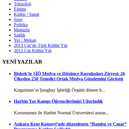
Teknoloji
Eğitim
Kültür / Sanat
Spor
Politika
Magazin
Sağlık
Yer / Mekan
2013 Çin’de Türk Kültür Yılı
2012 Çin Kültür Yılı
YENİ YAZILAR
Bişkek’te ŞİÖ Medya ve Düşünce Kuruluşları Zirvesi: 26
Ülkeden 250 Temsilci Ortak Medya Gündemini Görüştü
Kırgızistan’ın Şanghay İşbirliği Örgütü dönem b...
Harbin Yaz Kampı Öğrencilerimizi Uğurladık
Kurumumuz ile Harbin Normal Üniversitesi arasın...
Ankara Kent Konseyi’nde düzenlenen “Bambu ve Çınar”