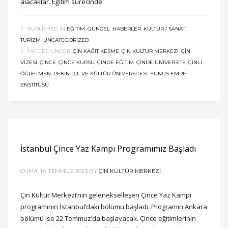
alacaklar. Eğitim sürecinde
PUBLISHED IN
EĞITIM
,
GÜNCEL
,
HABERLER
,
KÜLTÜR / SANAT
,
TURIZM
,
UNCATEGORIZED
TAGGED UNDER:
ÇIN KAĞIT KESME
,
ÇIN KÜLTÜR MERKEZI
,
ÇIN
VIZESI
,
ÇINCE
,
ÇINCE KURSU
,
ÇINDE EĞITIM
,
ÇINDE ÜNIVERSITE
,
ÇINLI
ÖĞRETMEN
,
PEKIN DIL VE KÜLTÜR ÜNIVERSITESI
,
YUNUS EMRE
ENSTITÜSÜ
İstanbul Çince Yaz Kampı Programımız Başladı
CUMA, 14 TEMMUZ 2023
BY
ÇIN KÜLTÜR MERKEZI
Çin Kültür Merkezi’nin gelenekselleşen Çince Yaz Kampı
programının İstanbul’daki bölümü başladı. Programın Ankara
bölümü ise 22 Temmuz’da başlayacak. Çince eğitimlerinin