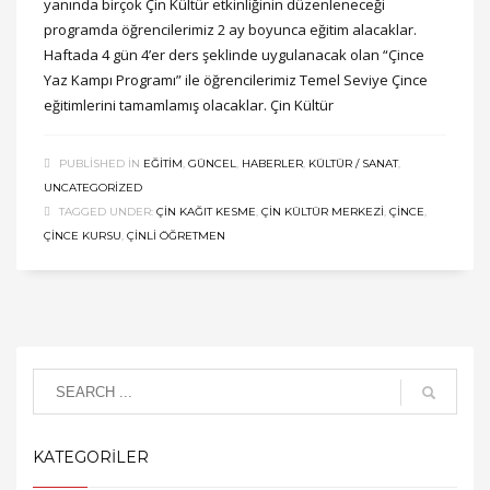
yanında birçok Çin Kültür etkinliğinin düzenleneceği
programda öğrencilerimiz 2 ay boyunca eğitim alacaklar.
Haftada 4 gün 4’er ders şeklinde uygulanacak olan “Çince
Yaz Kampı Programı” ile öğrencilerimiz Temel Seviye Çince
eğitimlerini tamamlamış olacaklar. Çin Kültür
PUBLISHED IN
EĞITIM
,
GÜNCEL
,
HABERLER
,
KÜLTÜR / SANAT
,
UNCATEGORIZED
TAGGED UNDER:
ÇIN KAĞIT KESME
,
ÇIN KÜLTÜR MERKEZI
,
ÇINCE
,
ÇINCE KURSU
,
ÇINLI ÖĞRETMEN
KATEGORİLER