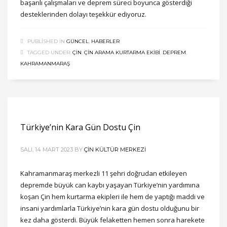
başarılı çalışmaları ve deprem süreci boyunca gösterdiği
desteklerinden dolayı teşekkür ediyoruz.
PUBLISHED IN
GÜNCEL
,
HABERLER
TAGGED UNDER:
ÇIN
,
ÇIN ARAMA KURTARMA EKIBI
,
DEPREM
,
KAHRAMANMARAŞ
Türkiye’nin Kara Gün Dostu Çin
SALI, 14 MART 2023
BY
ÇIN KÜLTÜR MERKEZI
Kahramanmaraş merkezli 11 şehri doğrudan etkileyen
depremde büyük can kaybı yaşayan Türkiye’nin yardımına
koşan Çin hem kurtarma ekipleri ile hem de yaptığı maddi ve
insani yardımlarla Türkiye’nin kara gün dostu olduğunu bir
kez daha gösterdi. Büyük felaketten hemen sonra harekete