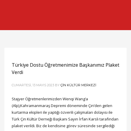
Türkiye Dostu Öğretmenimize Başkanımız Plaket
Verdi
CUMARTESI, 13 MAYIS 2023
BY
ÇIN KÜLTÜR MERKEZI
Stajyer Öğretmenlerimizden Wenqi Wang’a
(Alp),Kahramanmaraş Depremi döneminde Çin’den gelen
kurtarma ekipleri ile yaptığı özverili çalışmaları dolayısı ile
Türk Çin Kültür Derneği Başkanı Sayın İrfan Karslı tarafından
plaket verildi. Biz de kendisine görev süresinde sergilediği