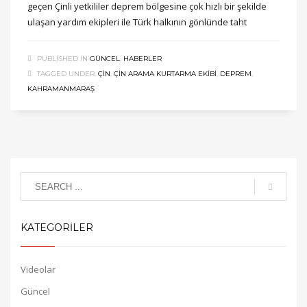
geçen Çinli yetkililer deprem bölgesine çok hızlı bir şekilde
ulaşan yardım ekipleri ile Türk halkının gönlünde taht
PUBLISHED IN
GÜNCEL
,
HABERLER
TAGGED UNDER:
ÇIN
,
ÇIN ARAMA KURTARMA EKIBI
,
DEPREM
,
KAHRAMANMARAŞ
KATEGORİLER
Videolar
Güncel