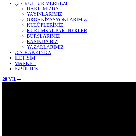
ÇİN KÜLTÜR MERKEZİ
HAKKIMIZDA
YAYINLARIMIZ
ORGANİZASYONLARIMIZ
KULÜPLERİMİZ
KURUMSAL PARTNERLER
BURSLARIMIZ
BASINDA BİZ
YAZARLARIMIZ
ÇİN HAKKINDA
İLETİŞİM
MARKET
E-BÜLTEN
28.
YIL