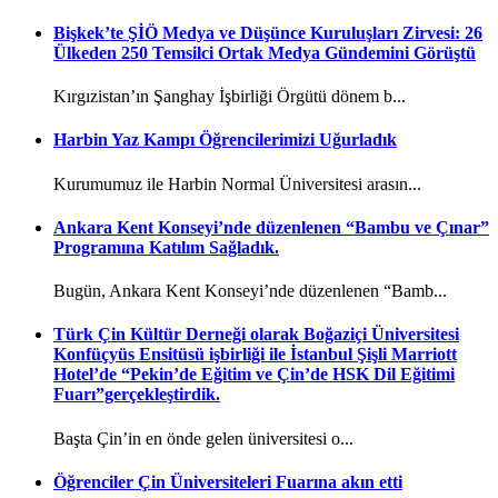
Bişkek’te ŞİÖ Medya ve Düşünce Kuruluşları Zirvesi: 26
Ülkeden 250 Temsilci Ortak Medya Gündemini Görüştü
Kırgızistan’ın Şanghay İşbirliği Örgütü dönem b...
Harbin Yaz Kampı Öğrencilerimizi Uğurladık
Kurumumuz ile Harbin Normal Üniversitesi arasın...
Ankara Kent Konseyi’nde düzenlenen “Bambu ve Çınar”
Programına Katılım Sağladık.
Bugün, Ankara Kent Konseyi’nde düzenlenen “Bamb...
Türk Çin Kültür Derneği olarak Boğaziçi Üniversitesi
Konfüçyüs Ensitüsü işbirliği ile İstanbul Şişli Marriott
Hotel’de “Pekin’de Eğitim ve Çin’de HSK Dil Eğitimi
Fuarı”gerçekleştirdik.
Başta Çin’in en önde gelen üniversitesi o...
Öğrenciler Çin Üniversiteleri Fuarına akın etti