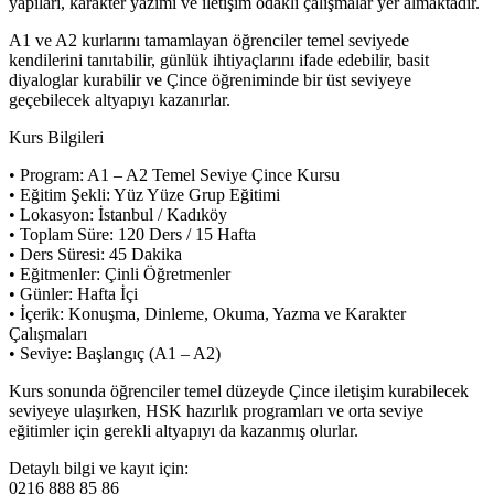
yapıları, karakter yazımı ve iletişim odaklı çalışmalar yer almaktadır.
A1 ve A2 kurlarını tamamlayan öğrenciler temel seviyede
kendilerini tanıtabilir, günlük ihtiyaçlarını ifade edebilir, basit
diyaloglar kurabilir ve Çince öğreniminde bir üst seviyeye
geçebilecek altyapıyı kazanırlar.
Kurs Bilgileri
• Program: A1 – A2 Temel Seviye Çince Kursu
• Eğitim Şekli: Yüz Yüze Grup Eğitimi
• Lokasyon: İstanbul / Kadıköy
• Toplam Süre: 120 Ders / 15 Hafta
• Ders Süresi: 45 Dakika
• Eğitmenler: Çinli Öğretmenler
• Günler: Hafta İçi
• İçerik: Konuşma, Dinleme, Okuma, Yazma ve Karakter
Çalışmaları
• Seviye: Başlangıç (A1 – A2)
Kurs sonunda öğrenciler temel düzeyde Çince iletişim kurabilecek
seviyeye ulaşırken, HSK hazırlık programları ve orta seviye
eğitimler için gerekli altyapıyı da kazanmış olurlar.
Detaylı bilgi ve kayıt için:
0216 888 85 86