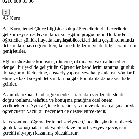
0216 888 85 86
x
A2 Kuru
A2 Kuru, temel Çince bilgisine sahip öğrencilerin dil becerilerini
geliştirmeyi amaçlayan ikinci kur eğitim programıdır. Bu kurda
öğrenciler günlük hayatta karşılaşabilecekleri daha çeşitli konularda
iletişim kurmayı öğrenirken, kelime bilgilerini ve dil bilgisi yapılarını
genişletirler.
Eğitim süresince konuşma, dinleme, okuma ve yazma becerileri
dengeli bir şekilde geliştirilir. Öğrenciler kendilerini tanıtma, günlük
ihtiyaçlarını ifade etme, alışveriş yapma, seyahat planlama, yön tarif
etme ve basit sosyal iletişim kurma gibi konularda daha akıcı hale
gelirler.
Alanında uzman Çinli öğretmenler tarafından verilen derslerde
doğru tonlama, telaffuz ve konuşma pratiğine özel önem
verilmektedir. Ayrıca Çince karakter yazımı ve okuma çalışmalarıyla
öğrencilerin yazılı dil becerileri de desteklenmektedir.
Kurs sonunda öğrenciler temel seviyede Çince iletişim kurabilecek,
günlük konuşmaları anlayabilecek ve bir üst seviyeye geçiş için
gerekli altyapıyı kazanmış olacaklardır.