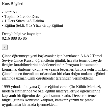
Kurs Bilgileri
• Kur: A2
• Toplam Süre: 60 Ders
• 1 Ders Süresi: 45 Dakika
• Eğitim Şekli: Yüz Yüze Grup Eğitimi
Detaylı bilgi ve kayıt için:
0216 888 85 86
x
Çince öğrenmeye yeni başlayanlar için hazırlanan A1-A2 Temel
Seviye Çince Kursu, öğrencilerin günlük hayatta temel düzeyde
iletişim kurabilmelerini hedeflemektedir. Program kapsamında
konuşma, dinleme, okuma ve yazma becerileri birlikte geliştirilirken,
Çince’nin en önemli unsurlarından biri olan doğru tonlama eğitimi
alanında uzman Çinli öğretmenler tarafından verilmektedir.
1999 yılından bu yana Çince eğitimi veren Çin Kültür Merkezi,
modern sınıflarında ve özel eğitim materyalleriyle öğrencilerine
kapsamlı bir öğrenim deneyimi sunmaktadır. Derslerde temel dil
bilgisi, günlük konuşma kalıpları, karakter yazımı ve pratik
uygulamalar bir arada işlenmektedir.