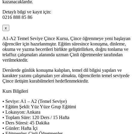
kazanacaklardır.
Detaylı bilgi ve kayıt için:
0216 888 85 86
x
A1-A2 Temel Seviye Çince Kursu, Çince öğrenmeye yeni başlayan
öğrenciler için hazırlanmıştır. Eğitim süresince konuşma, dinleme,
okuma ve yazma becerileri birlikte geliştirilirken, doğru tonlama ve
telaffuz çalışmaları alanında uzman Çinli öğretmenler tarafından
verilmektedir.
Derslerde günlük konuşma kalıpları, temel dil bilgisi yapıları ve
karakter yazımı çalışmaları yer almakta, öğrencilerin temel seviyede
Çince iletişim kurabilmeleri hedeflenmektedir.
Kurs Bilgileri
• Seviye: A1 – A2 (Temel Seviye)
• Eğitim Şekli: Yüz Yüze Grup Eğitimi
• Lokasyon: Ankara
• Toplam Süre: 120 Ders / 15 Hafta
• Ders Süresi: 45 Dakika
• Günler: Hafta İçi
• Eğitmenler: Çinli Öğretmenler