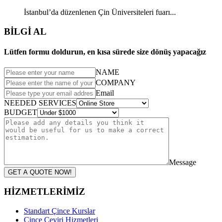
İstanbul’da düzenlenen Çin Üniversiteleri fuarı...
BİLGİ AL
Lütfen formu doldurun, en kısa sürede size dönüş yapacağız
NAME
COMPANY
Email
NEEDED SERVICES
BUDGET
Message
GET A QUOTE NOW!
HİZMETLERİMİZ
Standart Çince Kurslar
Çince Çeviri Hizmetleri