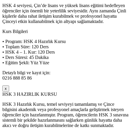
HSK 4 seviyesi, Çin’de lisans ve yüksek lisans eğitimi hedefleyen
öğrenciler için önemli bir yeterlilik seviyesidir. Aynı zamanda Çinli
kişilerle daha rahat iletişim kurabilmek ve profesyonel hayatta
Çinceyi etkin kullanabilmek için altyapı sağlamaktadır.
Kurs Bilgileri
• Program: HSK 4 Hazırlık Kursu
• Toplam Süre: 120 Ders
• HSK 4 – 1. Kur: 120 Ders
• Ders Süresi: 45 Dakika
• Eğitim Şekli: Yüz Yüze
Detaylı bilgi ve kayıt için:
0216 888 85 86
x
HSK 3 HAZIRLIK KURSU
HSK 3 Hazırlık Kursu, temel seviyeyi tamamlamış ve Çince
bilgisini akademik veya profesyonel amaçlarla geliştirmek isteyen
öğrenciler için hazırlanmıştır. Program, öğrencilerin HSK 3 sınavına
sistemli bir şekilde hazırlanmasını sağlarken günlük hayatta daha
akıcı ve doğru iletişim kurabilmelerine de katkı sunmaktadır.