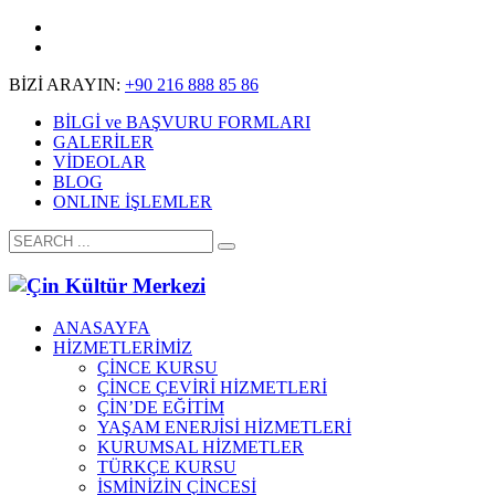
BİZİ ARAYIN:
+90 216 888 85 86
BİLGİ ve BAŞVURU FORMLARI
GALERİLER
VİDEOLAR
BLOG
ONLINE İŞLEMLER
ANASAYFA
HİZMETLERİMİZ
ÇİNCE KURSU
ÇİNCE ÇEVİRİ HİZMETLERİ
ÇİN’DE EĞİTİM
YAŞAM ENERJİSİ HİZMETLERİ
KURUMSAL HİZMETLER
TÜRKÇE KURSU
İSMİNİZİN ÇİNCESİ