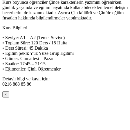
Kurs boyunca öğrenciler Çince karakterlerin yazımını öğrenirken,
günlük yaşamda ve eğitim hayatında kullanabilecekleri temel iletişim
becerilerini de kazanmaktadır. Ayrıca Çin kültürü ve Çin’de eğitim
fırsatları hakkında bilgilendirmeler yapılmaktadır.
Kurs Bilgileri
• Seviye: A1 – A2 (Temel Seviye)
• Toplam Süre: 120 Ders / 15 Hafta
• Ders Süresi: 45 Dakika
• Eğitim Şekli: Yüz Yüze Grup Eğitimi
• Günler: Cumartesi – Pazar
• Saatler: 17:45 – 21:15
• Eğitmenler: Çinli Öğretmenler
Detaylı bilgi ve kayıt için:
0216 888 85 86
×