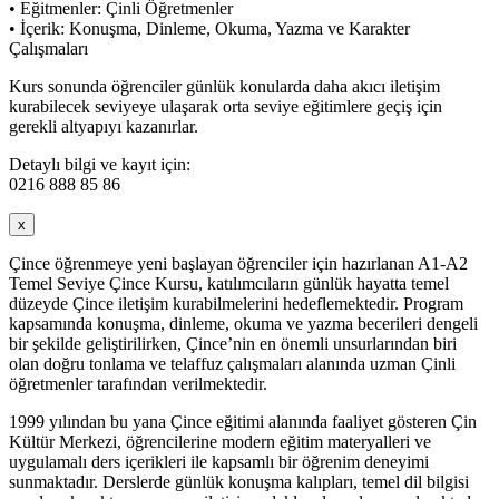
• Eğitmenler: Çinli Öğretmenler
• İçerik: Konuşma, Dinleme, Okuma, Yazma ve Karakter
Çalışmaları
Kurs sonunda öğrenciler günlük konularda daha akıcı iletişim
kurabilecek seviyeye ulaşarak orta seviye eğitimlere geçiş için
gerekli altyapıyı kazanırlar.
Detaylı bilgi ve kayıt için:
0216 888 85 86
x
Çince öğrenmeye yeni başlayan öğrenciler için hazırlanan A1-A2
Temel Seviye Çince Kursu, katılımcıların günlük hayatta temel
düzeyde Çince iletişim kurabilmelerini hedeflemektedir. Program
kapsamında konuşma, dinleme, okuma ve yazma becerileri dengeli
bir şekilde geliştirilirken, Çince’nin en önemli unsurlarından biri
olan doğru tonlama ve telaffuz çalışmaları alanında uzman Çinli
öğretmenler tarafından verilmektedir.
1999 yılından bu yana Çince eğitimi alanında faaliyet gösteren Çin
Kültür Merkezi, öğrencilerine modern eğitim materyalleri ve
uygulamalı ders içerikleri ile kapsamlı bir öğrenim deneyimi
sunmaktadır. Derslerde günlük konuşma kalıpları, temel dil bilgisi