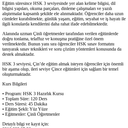
Eğitim süresince HSK 3 seviyesinde yer alan kelime bilgisi, dil
bilgisi yapıları, okuma parçaları, dinleme çalışmaları ve yazılı
alıştırmalar kapsamlı şekilde ele alınmaktadır. Öğrenciler daha uzun
cümleler kurabilmekte, günlük yaşam, eğitim, seyahat ve iş hayatı ile
ilgili konularda kendilerini daha rahat ifade edebilmektedir.
Alanında uzman Çinli öğretmenler tarafından verilen eğitimlerde
doğru tonlama, telaffuz ve konuşma pratiğine özel önem
verilmektedir. Bunun yanı sıra öğrenciler HSK sınav formatını
tanıyarak sınav teknikleri ve soru çözüm yöntemleri konusunda da
destek almaktadır.
HSK 3 seviyesi, Çin’de eğitim almak isteyen öğrenciler için önemli
bir aşama olup, ileri seviye Çince eğitimleri için sağlam bir temel
oluşturmaktadır.
Kurs Bilgileri
• Program: HSK 3 Hazırlık Kursu
• Toplam Süre: 120 Ders
• Ders Süresi: 45 Dakika
• Eğitim Şekli: Yüz Yüze
• Eğitmenler: Çinli Öğretmenler
Detaylı bilgi ve kayıt için: