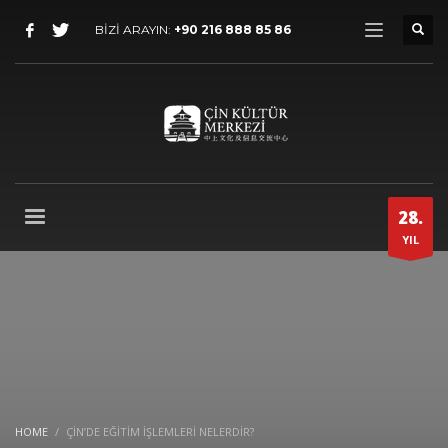
BİZİ ARAYIN:
+90 216 888 85 86
28.
YIL
HOME
ÇIN’DE EĞITIM İŞLEMLERI NELERDIR?