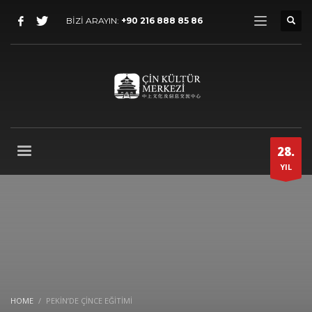
BİZİ ARAYIN:
+90 216 888 85 86
28.
YIL
HOME
PEKIN’DE ÇINCE EĞITIMI