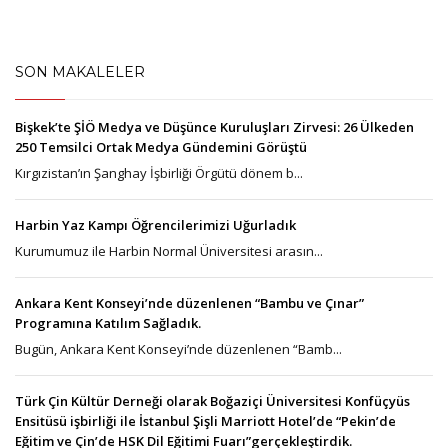
SON MAKALELER
Bişkek’te ŞİÖ Medya ve Düşünce Kuruluşları Zirvesi: 26 Ülkeden
250 Temsilci Ortak Medya Gündemini Görüştü
Kırgızistan’ın Şanghay İşbirliği Örgütü dönem b...
Harbin Yaz Kampı Öğrencilerimizi Uğurladık
Kurumumuz ile Harbin Normal Üniversitesi arasın...
Ankara Kent Konseyi’nde düzenlenen “Bambu ve Çınar”
Programına Katılım Sağladık.
Bugün, Ankara Kent Konseyi’nde düzenlenen “Bamb...
Türk Çin Kültür Derneği olarak Boğaziçi Üniversitesi Konfüçyüs
Ensitüsü işbirliği ile İstanbul Şişli Marriott Hotel’de “Pekin’de
Eğitim ve Çin’de HSK Dil Eğitimi Fuarı”gerçekleştirdik.