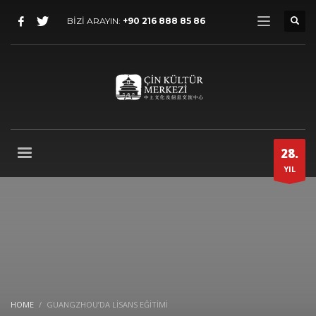
BİZİ ARAYIN:
+90 216 888 85 86
28.
YIL
HOME
GUANGZHOU’DA LISANS EĞITIMI