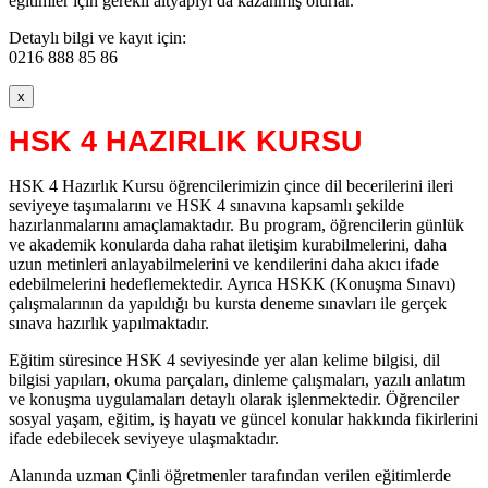
eğitimler için gerekli altyapıyı da kazanmış olurlar.
Detaylı bilgi ve kayıt için:
0216 888 85 86
x
HSK 4 HAZIRLIK KURSU
HSK 4 Hazırlık Kursu öğrencilerimizin çince dil becerilerini ileri
seviyeye taşımalarını ve HSK 4 sınavına kapsamlı şekilde
hazırlanmalarını amaçlamaktadır. Bu program, öğrencilerin günlük
ve akademik konularda daha rahat iletişim kurabilmelerini, daha
uzun metinleri anlayabilmelerini ve kendilerini daha akıcı ifade
edebilmelerini hedeflemektedir. Ayrıca HSKK (Konuşma Sınavı)
çalışmalarının da yapıldığı bu kursta deneme sınavları ile gerçek
sınava hazırlık yapılmaktadır.
Eğitim süresince HSK 4 seviyesinde yer alan kelime bilgisi, dil
bilgisi yapıları, okuma parçaları, dinleme çalışmaları, yazılı anlatım
ve konuşma uygulamaları detaylı olarak işlenmektedir. Öğrenciler
sosyal yaşam, eğitim, iş hayatı ve güncel konular hakkında fikirlerini
ifade edebilecek seviyeye ulaşmaktadır.
Alanında uzman Çinli öğretmenler tarafından verilen eğitimlerde