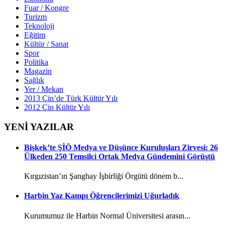
Fuar / Kongre
Turizm
Teknoloji
Eğitim
Kültür / Sanat
Spor
Politika
Magazin
Sağlık
Yer / Mekan
2013 Çin’de Türk Kültür Yılı
2012 Çin Kültür Yılı
YENİ YAZILAR
Bişkek’te ŞİÖ Medya ve Düşünce Kuruluşları Zirvesi: 26
Ülkeden 250 Temsilci Ortak Medya Gündemini Görüştü
Kırgızistan’ın Şanghay İşbirliği Örgütü dönem b...
Harbin Yaz Kampı Öğrencilerimizi Uğurladık
Kurumumuz ile Harbin Normal Üniversitesi arasın...