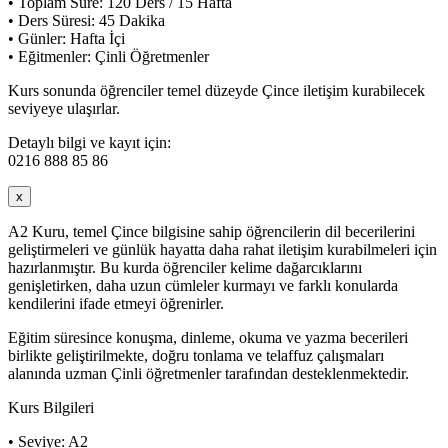
• Toplam Süre: 120 Ders / 15 Hafta
• Ders Süresi: 45 Dakika
• Günler: Hafta İçi
• Eğitmenler: Çinli Öğretmenler
Kurs sonunda öğrenciler temel düzeyde Çince iletişim kurabilecek
seviyeye ulaşırlar.
Detaylı bilgi ve kayıt için:
0216 888 85 86
x
A2 Kuru, temel Çince bilgisine sahip öğrencilerin dil becerilerini
geliştirmeleri ve günlük hayatta daha rahat iletişim kurabilmeleri için
hazırlanmıştır. Bu kurda öğrenciler kelime dağarcıklarını
genişletirken, daha uzun cümleler kurmayı ve farklı konularda
kendilerini ifade etmeyi öğrenirler.
Eğitim süresince konuşma, dinleme, okuma ve yazma becerileri
birlikte geliştirilmekte, doğru tonlama ve telaffuz çalışmaları
alanında uzman Çinli öğretmenler tarafından desteklenmektedir.
Kurs Bilgileri
• Seviye: A2