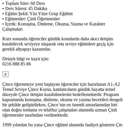
• Toplam Süre: 60 Ders
• Ders Süresi: 45 Dakika
• Eğitim Şekli: Yüz Yüze Grup Eğitimi
• Eğitmenler: Çinli Öğretmenler
• İçerik: Konuşma, Dinleme, Okuma, Yazma ve Karakter
Çalışmaları
Kurs sonunda öğrenciler günlük konularda daha akıcı iletişim
kurabilecek seviyeye ulaşarak orta seviye eğitimlere geçiş için
gerekli altyapıyı kazanırlar.
Detaylı bilgi ve kayıt için:
0216 888 85 86
x
Çince öğrenmeye yeni başlayan öğrenciler için hazırlanan A1-A2
Temel Seviye Çince Kursu, katılımcıların günlük hayatta temel
düzeyde Çince iletişim kurabilmelerini hedeflemektedir. Program
kapsamında konuşma, dinleme, okuma ve yazma becerileri dengeli
bir şekilde geliştirilirken, Çince’nin en önemli unsurlarından biri
olan doğru tonlama ve telaffuz çalışmaları alanında uzman Çinli
öğretmenler tarafından verilmektedir.
1999 yılından bu yana Çince eğitimi alanında faaliyet gösteren Çin