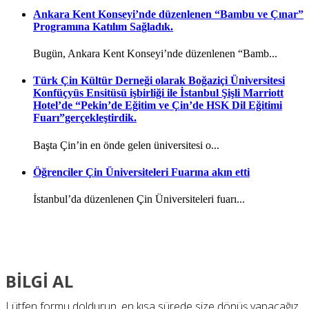
Ankara Kent Konseyi’nde düzenlenen “Bambu ve Çınar”
Programına Katılım Sağladık.
Bugün, Ankara Kent Konseyi’nde düzenlenen “Bamb...
Türk Çin Kültür Derneği olarak Boğaziçi Üniversitesi
Konfüçyüs Ensitüsü işbirliği ile İstanbul Şişli Marriott
Hotel’de “Pekin’de Eğitim ve Çin’de HSK Dil Eğitimi
Fuarı”gerçekleştirdik.
Başta Çin’in en önde gelen üniversitesi o...
Öğrenciler Çin Üniversiteleri Fuarına akın etti
İstanbul’da düzenlenen Çin Üniversiteleri fuarı...
BİLGİ AL
Lütfen formu doldurun, en kısa sürede size dönüş yapacağız