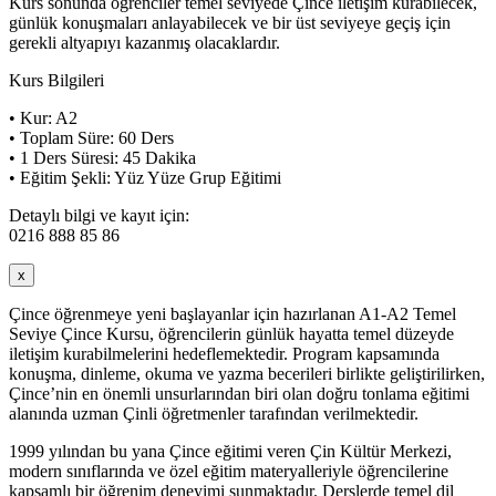
Kurs sonunda öğrenciler temel seviyede Çince iletişim kurabilecek,
günlük konuşmaları anlayabilecek ve bir üst seviyeye geçiş için
gerekli altyapıyı kazanmış olacaklardır.
Kurs Bilgileri
• Kur: A2
• Toplam Süre: 60 Ders
• 1 Ders Süresi: 45 Dakika
• Eğitim Şekli: Yüz Yüze Grup Eğitimi
Detaylı bilgi ve kayıt için:
0216 888 85 86
x
Çince öğrenmeye yeni başlayanlar için hazırlanan A1-A2 Temel
Seviye Çince Kursu, öğrencilerin günlük hayatta temel düzeyde
iletişim kurabilmelerini hedeflemektedir. Program kapsamında
konuşma, dinleme, okuma ve yazma becerileri birlikte geliştirilirken,
Çince’nin en önemli unsurlarından biri olan doğru tonlama eğitimi
alanında uzman Çinli öğretmenler tarafından verilmektedir.
1999 yılından bu yana Çince eğitimi veren Çin Kültür Merkezi,
modern sınıflarında ve özel eğitim materyalleriyle öğrencilerine
kapsamlı bir öğrenim deneyimi sunmaktadır. Derslerde temel dil