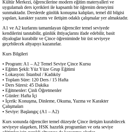
Kültür Merkezi, öğrencilerine modern eğitim materyalleri ve
uygulamalı ders içerikleri ile kapsamlı bir öğrenim deneyimi
sunmaktadır. Derslerde günlük konuşma kalıpları, temel dil bilgisi
yapıları, karakter yazımı ve iletişim odaklı çalışmalar yer almaktadır.
A1 ve A2 kurlarını tamamlayan öğrenciler temel seviyede
kendilerini tanıtabilir, günlük ihtiyaçlarını ifade edebilir, basit
diyaloglar kurabilir ve Çince öğreniminde bir üst seviyeye
geçebilecek altyapıyı kazanırlar.
Kurs Bilgileri
• Program: A1 – A2 Temel Seviye Çince Kursu
• Eğitim Şekli: Yüz Yüze Grup Eğitimi
• Lokasyon: İstanbul / Kadıköy
• Toplam Süre: 120 Ders / 15 Hafta
• Ders Süresi: 45 Dakika
• Eğitmenler: Çinli Öğretmenler
• Günler: Hafta İçi
• İçerik: Konuşma, Dinleme, Okuma, Yazma ve Karakter
Çalışmaları
• Seviye: Başlangıç (A1 – A2)
Kurs sonunda öğrenciler temel düzeyde Çince iletişim kurabilecek
seviyeye ulaşırken, HSK hazırlık programları ve orta seviye