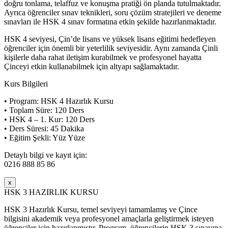
doğru tonlama, telaffuz ve konuşma pratiği ön planda tutulmaktadır.
Ayrıca öğrenciler sınav teknikleri, soru çözüm stratejileri ve deneme
sınavları ile HSK 4 sınav formatına etkin şekilde hazırlanmaktadır.
HSK 4 seviyesi, Çin’de lisans ve yüksek lisans eğitimi hedefleyen
öğrenciler için önemli bir yeterlilik seviyesidir. Aynı zamanda Çinli
kişilerle daha rahat iletişim kurabilmek ve profesyonel hayatta
Çinceyi etkin kullanabilmek için altyapı sağlamaktadır.
Kurs Bilgileri
• Program: HSK 4 Hazırlık Kursu
• Toplam Süre: 120 Ders
• HSK 4 – 1. Kur: 120 Ders
• Ders Süresi: 45 Dakika
• Eğitim Şekli: Yüz Yüze
Detaylı bilgi ve kayıt için:
0216 888 85 86
x
HSK 3 HAZIRLIK KURSU
HSK 3 Hazırlık Kursu, temel seviyeyi tamamlamış ve Çince
bilgisini akademik veya profesyonel amaçlarla geliştirmek isteyen
öğrenciler için hazırlanmıştır. Program, öğrencilerin HSK 3 sınavına