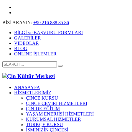
BİZİ ARAYIN:
+90 216 888 85 86
BİLGİ ve BAŞVURU FORMLARI
GALERİLER
VİDEOLAR
BLOG
ONLINE İŞLEMLER
ANASAYFA
HİZMETLERİMİZ
ÇİNCE KURSU
ÇİNCE ÇEVİRİ HİZMETLERİ
ÇİN’DE EĞİTİM
YAŞAM ENERJİSİ HİZMETLERİ
KURUMSAL HİZMETLER
TÜRKÇE KURSU
İSMİNİZİN ÇİNCESİ