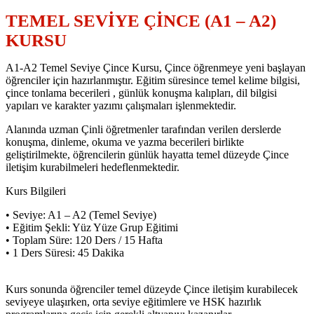
TEMEL SEVİYE ÇİNCE (A1 – A2)
KURSU
A1-A2 Temel Seviye Çince Kursu, Çince öğrenmeye yeni başlayan
öğrenciler için hazırlanmıştır. Eğitim süresince temel kelime bilgisi,
çince tonlama becerileri , günlük konuşma kalıpları, dil bilgisi
yapıları ve karakter yazımı çalışmaları işlenmektedir.
Alanında uzman Çinli öğretmenler tarafından verilen derslerde
konuşma, dinleme, okuma ve yazma becerileri birlikte
geliştirilmekte, öğrencilerin günlük hayatta temel düzeyde Çince
iletişim kurabilmeleri hedeflenmektedir.
Kurs Bilgileri
• Seviye: A1 – A2 (Temel Seviye)
• Eğitim Şekli: Yüz Yüze Grup Eğitimi
• Toplam Süre: 120 Ders / 15 Hafta
• 1 Ders Süresi: 45 Dakika
Kurs sonunda öğrenciler temel düzeyde Çince iletişim kurabilecek
seviyeye ulaşırken, orta seviye eğitimlere ve HSK hazırlık