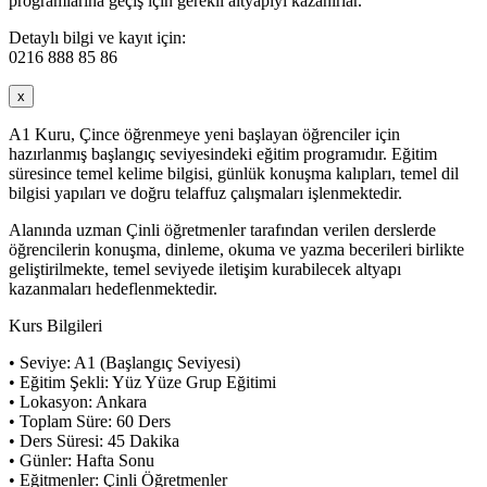
programlarına geçiş için gerekli altyapıyı kazanırlar.
Detaylı bilgi ve kayıt için:
0216 888 85 86
x
A1 Kuru, Çince öğrenmeye yeni başlayan öğrenciler için
hazırlanmış başlangıç seviyesindeki eğitim programıdır. Eğitim
süresince temel kelime bilgisi, günlük konuşma kalıpları, temel dil
bilgisi yapıları ve doğru telaffuz çalışmaları işlenmektedir.
Alanında uzman Çinli öğretmenler tarafından verilen derslerde
öğrencilerin konuşma, dinleme, okuma ve yazma becerileri birlikte
geliştirilmekte, temel seviyede iletişim kurabilecek altyapı
kazanmaları hedeflenmektedir.
Kurs Bilgileri
• Seviye: A1 (Başlangıç Seviyesi)
• Eğitim Şekli: Yüz Yüze Grup Eğitimi
• Lokasyon: Ankara
• Toplam Süre: 60 Ders
• Ders Süresi: 45 Dakika
• Günler: Hafta Sonu
• Eğitmenler: Çinli Öğretmenler