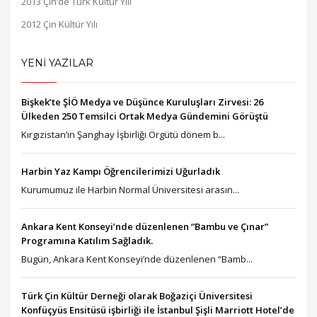
2013 Çin’de Türk Kültür Yılı
2012 Çin Kültür Yılı
YENİ YAZILAR
Bişkek’te ŞİÖ Medya ve Düşünce Kuruluşları Zirvesi: 26
Ülkeden 250 Temsilci Ortak Medya Gündemini Görüştü
Kırgızistan’ın Şanghay İşbirliği Örgütü dönem b...
Harbin Yaz Kampı Öğrencilerimizi Uğurladık
Kurumumuz ile Harbin Normal Üniversitesi arasın...
Ankara Kent Konseyi’nde düzenlenen “Bambu ve Çınar”
Programına Katılım Sağladık.
Bugün, Ankara Kent Konseyi’nde düzenlenen “Bamb...
Türk Çin Kültür Derneği olarak Boğaziçi Üniversitesi
Konfüçyüs Ensitüsü işbirliği ile İstanbul Şişli Marriott Hotel’de