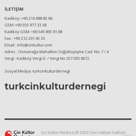
İLETİŞİM
Kadıköy: +90 216 888 85 86
GSM :+90 555 977 33 38
Kadıköy GSM: +90 545 865 81 88
Fax : +90 212 291 45 33
Email : info@cinkultur.com
Adres : Osmanağa Mahallesi Söğütlüçeşme Cad. No: 7 / 4
Vergi : Kadıköy Vergi D. / Vergi No 257 035 8672
Sosyal Medya: turkcinkulturdernegi
turkcinkulturdernegi
Çin Kültür Merkezi © 2024 Tüm Hakları Saklıdır.