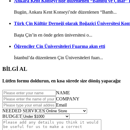
Ankara Kent Konseyi’nde düzenlenen “Bambu ve Çınar” P
Bugün, Ankara Kent Konseyi’nde düzenlenen “Bamb...
Türk Çin Kültür Derneği olarak Boğaziçi Üniversitesi Konfü
Başta Çin’in en önde gelen üniversitesi o...
Öğrenciler Çin Üniversiteleri Fuarına akın etti
İstanbul’da düzenlenen Çin Üniversiteleri fuarı...
BİLGİ AL
Lütfen formu doldurun, en kısa sürede size dönüş yapacağız
NAME
COMPANY
Email
NEEDED SERVICES
BUDGET