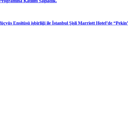
rogramına Katılım Sağladık.
çyüs Ensitüsü işbirliği ile İstanbul Şişli Marriott Hotel’de “Peki