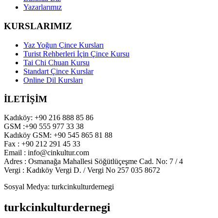
Yazarlarımız
KURSLARIMIZ
Yaz Yoğun Çince Kursları
Turist Rehberleri İçin Çince Kursu
Tai Chi Chuan Kursu
Standart Çince Kurslar
Online Dil Kursları
İLETİŞİM
Kadıköy: +90 216 888 85 86
GSM :+90 555 977 33 38
Kadıköy GSM: +90 545 865 81 88
Fax : +90 212 291 45 33
Email : info@cinkultur.com
Adres : Osmanağa Mahallesi Söğütlüçeşme Cad. No: 7 / 4
Vergi : Kadıköy Vergi D. / Vergi No 257 035 8672
Sosyal Medya: turkcinkulturdernegi
turkcinkulturdernegi