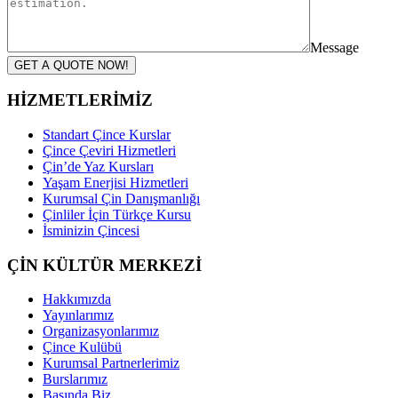
Message
GET A QUOTE NOW!
HİZMETLERİMİZ
Standart Çince Kurslar
Çince Çeviri Hizmetleri
Çin’de Yaz Kursları
Yaşam Enerjisi Hizmetleri
Kurumsal Çin Danışmanlığı
Çinliler İçin Türkçe Kursu
İsminizin Çincesi
ÇİN KÜLTÜR MERKEZİ
Hakkımızda
Yayınlarımız
Organizasyonlarımız
Çince Kulübü
Kurumsal Partnerlerimiz
Burslarımız
Basında Biz