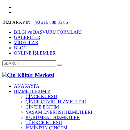
BİZİ ARAYIN:
+90 216 888 85 86
BİLGİ ve BAŞVURU FORMLARI
GALERİLER
VİDEOLAR
BLOG
ONLINE İŞLEMLER
ANASAYFA
HİZMETLERİMİZ
ÇİNCE KURSU
ÇİNCE ÇEVİRİ HİZMETLERİ
ÇİN’DE EĞİTİM
YAŞAM ENERJİSİ HİZMETLERİ
KURUMSAL HİZMETLER
TÜRKÇE KURSU
İSMİNİZİN ÇİNCESİ