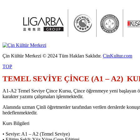
Çin Kültür Merkezi © 2024 Tüm Hakları Saklıdır.
CinKultur.com
TOP
TEMEL SEVİYE ÇİNCE (A1 – A2) K
A1-A2 Temel Seviye Çince Kursu, Çince öğrenmeye yeni başlayan öğrencil
karakter yazımı çalışmaları işlenmektedir.
Alanında uzman Çinli öğretmenler tarafından verilen derslerde konuşma
hedeflenmektedir.
Kurs Bilgileri
• Seviye: A1 – A2 (Temel Seviye)
• Eğitim Şekli: Yüz Yüze Grup Eğitimi