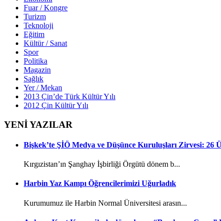
Fuar / Kongre
Turizm
Teknoloji
Eğitim
Kültür / Sanat
Spor
Politika
Magazin
Sağlık
Yer / Mekan
2013 Çin’de Türk Kültür Yılı
2012 Çin Kültür Yılı
YENİ YAZILAR
Bişkek’te ŞİÖ Medya ve Düşünce Kuruluşları Zirvesi: 26
Kırgızistan’ın Şanghay İşbirliği Örgütü dönem b...
Harbin Yaz Kampı Öğrencilerimizi Uğurladık
Kurumumuz ile Harbin Normal Üniversitesi arasın...