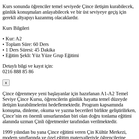
Kurs sonunda öğrenciler temel seviyede Çince iletişim kurabilecek,
günlük konuşmaları anlayabilecek ve bir üst seviyeye geçiş için
gerekli altyapıyı kazanmış olacaklardır.
Kurs Bilgileri
• Kur: A2
• Toplam Süre: 60 Ders
• 1 Ders Süresi: 45 Dakika
• Eğitim Şekli: Yüz Yüze Grup Eğitimi
Detaylı bilgi ve kayıt için:
0216 888 85 86
x
Çince öğrenmeye yeni başlayanlar için hazırlanan A1-A2 Temel
Seviye Çince Kursu, öğrencilerin günlük hayatta temel düzeyde
iletişim kurabilmelerini hedeflemektedir. Program kapsamında
konuşma, dinleme, okuma ve yazma becerileri birlikte geliştirilirken,
Çince’nin en önemli unsurlarından biri olan doğru tonlama eğitimi
alanında uzman Çinli öğretmenler tarafından verilmektedir.
1999 yılından bu yana Çince eğitimi veren Çin Kültür Merkezi,
modern sınıflarında ve özel eğitim materyalleriyle öğrencilerine