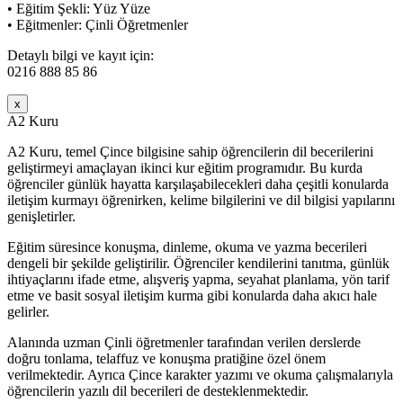
• Eğitim Şekli: Yüz Yüze
• Eğitmenler: Çinli Öğretmenler
Detaylı bilgi ve kayıt için:
0216 888 85 86
x
A2 Kuru
A2 Kuru, temel Çince bilgisine sahip öğrencilerin dil becerilerini
geliştirmeyi amaçlayan ikinci kur eğitim programıdır. Bu kurda
öğrenciler günlük hayatta karşılaşabilecekleri daha çeşitli konularda
iletişim kurmayı öğrenirken, kelime bilgilerini ve dil bilgisi yapılarını
genişletirler.
Eğitim süresince konuşma, dinleme, okuma ve yazma becerileri
dengeli bir şekilde geliştirilir. Öğrenciler kendilerini tanıtma, günlük
ihtiyaçlarını ifade etme, alışveriş yapma, seyahat planlama, yön tarif
etme ve basit sosyal iletişim kurma gibi konularda daha akıcı hale
gelirler.
Alanında uzman Çinli öğretmenler tarafından verilen derslerde
doğru tonlama, telaffuz ve konuşma pratiğine özel önem
verilmektedir. Ayrıca Çince karakter yazımı ve okuma çalışmalarıyla
öğrencilerin yazılı dil becerileri de desteklenmektedir.