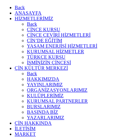
Back
ANASAYFA
HİZMETLERİMİZ
Back
ÇİNCE KURSU
ÇİNCE ÇEVİRİ HİZMETLERİ
ÇİN’DE EĞİTİM
YAŞAM ENERJİSİ HİZMETLERİ
KURUMSAL HİZMETLER
TÜRKÇE KURSU
İSMİNİZİN ÇİNCESİ
ÇİN KÜLTÜR MERKEZİ
Back
HAKKIMIZDA
YAYINLARIMIZ
ORGANİZASYONLARIMIZ
KULÜPLERİMİZ
KURUMSAL PARTNERLER
BURSLARIMIZ
BASINDA BİZ
YAZARLARIMIZ
ÇİN HAKKINDA
İLETİŞİM
MARKET