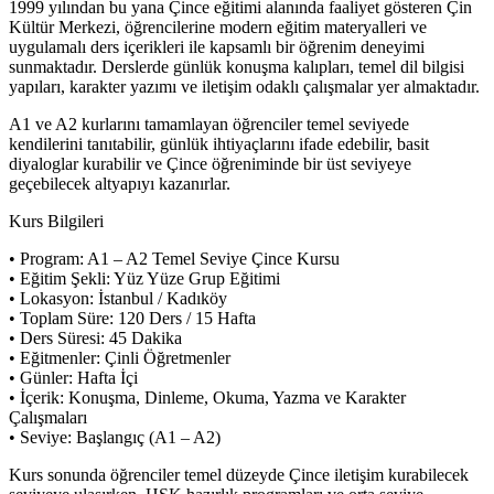
1999 yılından bu yana Çince eğitimi alanında faaliyet gösteren Çin
Kültür Merkezi, öğrencilerine modern eğitim materyalleri ve
uygulamalı ders içerikleri ile kapsamlı bir öğrenim deneyimi
sunmaktadır. Derslerde günlük konuşma kalıpları, temel dil bilgisi
yapıları, karakter yazımı ve iletişim odaklı çalışmalar yer almaktadır.
A1 ve A2 kurlarını tamamlayan öğrenciler temel seviyede
kendilerini tanıtabilir, günlük ihtiyaçlarını ifade edebilir, basit
diyaloglar kurabilir ve Çince öğreniminde bir üst seviyeye
geçebilecek altyapıyı kazanırlar.
Kurs Bilgileri
• Program: A1 – A2 Temel Seviye Çince Kursu
• Eğitim Şekli: Yüz Yüze Grup Eğitimi
• Lokasyon: İstanbul / Kadıköy
• Toplam Süre: 120 Ders / 15 Hafta
• Ders Süresi: 45 Dakika
• Eğitmenler: Çinli Öğretmenler
• Günler: Hafta İçi
• İçerik: Konuşma, Dinleme, Okuma, Yazma ve Karakter
Çalışmaları
• Seviye: Başlangıç (A1 – A2)
Kurs sonunda öğrenciler temel düzeyde Çince iletişim kurabilecek