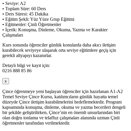
• Seviye: A2
• Toplam Süre: 60 Ders
• Ders Süresi: 45 Dakika
• Eğitim Şekli: Yüz Yüze Grup Eğitimi
• Eğitmenler: Çinli Öğretmenler
• İçerik: Konuşma, Dinleme, Okuma, Yazma ve Karakter
Çalışmaları
Kurs sonunda öğrenciler günlük konularda daha akıcı iletişim
kurabilecek seviyeye ulaşarak orta seviye eğitimlere geçiş için
gerekli altyapıyı kazanırlar.
Detaylı bilgi ve kayıt için:
0216 888 85 86
x
Çince öğrenmeye yeni başlayan öğrenciler için hazırlanan A1-A2
Temel Seviye Çince Kursu, katılımcıların günlük hayatta temel
düzeyde Çince iletişim kurabilmelerini hedeflemektedir. Program
kapsamında konuşma, dinleme, okuma ve yazma becerileri dengeli
bir şekilde geliştirilirken, Çince’nin en önemli unsurlarından biri
olan doğru tonlama ve telaffuz çalışmaları alanında uzman Çinli
öğretmenler tarafından verilmektedir.