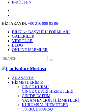
E-BÜLTEN
BİZİ ARAYIN:
+90 216 888 85 86
BİLGİ ve BAŞVURU FORMLARI
GALERİLER
VİDEOLAR
BLOG
ONLINE İŞLEMLER
ANASAYFA
HİZMETLERİMİZ
ÇİNCE KURSU
ÇİNCE ÇEVİRİ HİZMETLERİ
ÇİN’DE EĞİTİM
YAŞAM ENERJİSİ HİZMETLERİ
KURUMSAL HİZMETLER
TÜRKÇE KURSU