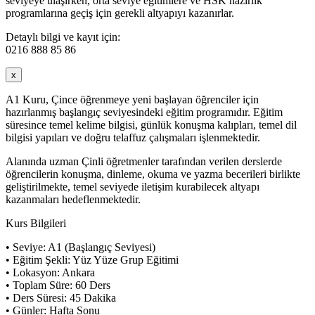
seviyeye ulaşırken, orta seviye eğitimlere ve HSK hazırlık
programlarına geçiş için gerekli altyapıyı kazanırlar.
Detaylı bilgi ve kayıt için:
0216 888 85 86
x
A1 Kuru, Çince öğrenmeye yeni başlayan öğrenciler için
hazırlanmış başlangıç seviyesindeki eğitim programıdır. Eğitim
süresince temel kelime bilgisi, günlük konuşma kalıpları, temel dil
bilgisi yapıları ve doğru telaffuz çalışmaları işlenmektedir.
Alanında uzman Çinli öğretmenler tarafından verilen derslerde
öğrencilerin konuşma, dinleme, okuma ve yazma becerileri birlikte
geliştirilmekte, temel seviyede iletişim kurabilecek altyapı
kazanmaları hedeflenmektedir.
Kurs Bilgileri
• Seviye: A1 (Başlangıç Seviyesi)
• Eğitim Şekli: Yüz Yüze Grup Eğitimi
• Lokasyon: Ankara
• Toplam Süre: 60 Ders
• Ders Süresi: 45 Dakika
• Günler: Hafta Sonu