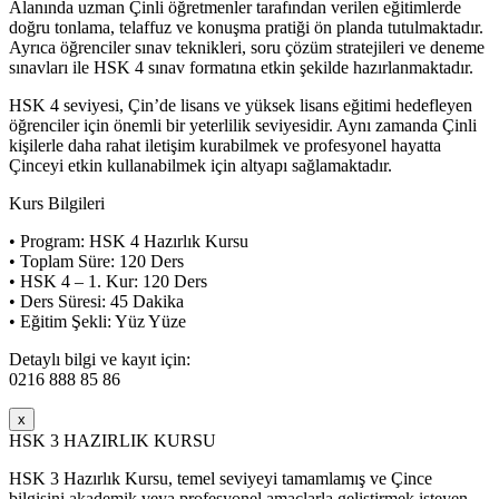
Alanında uzman Çinli öğretmenler tarafından verilen eğitimlerde
doğru tonlama, telaffuz ve konuşma pratiği ön planda tutulmaktadır.
Ayrıca öğrenciler sınav teknikleri, soru çözüm stratejileri ve deneme
sınavları ile HSK 4 sınav formatına etkin şekilde hazırlanmaktadır.
HSK 4 seviyesi, Çin’de lisans ve yüksek lisans eğitimi hedefleyen
öğrenciler için önemli bir yeterlilik seviyesidir. Aynı zamanda Çinli
kişilerle daha rahat iletişim kurabilmek ve profesyonel hayatta
Çinceyi etkin kullanabilmek için altyapı sağlamaktadır.
Kurs Bilgileri
• Program: HSK 4 Hazırlık Kursu
• Toplam Süre: 120 Ders
• HSK 4 – 1. Kur: 120 Ders
• Ders Süresi: 45 Dakika
• Eğitim Şekli: Yüz Yüze
Detaylı bilgi ve kayıt için:
0216 888 85 86
x
HSK 3 HAZIRLIK KURSU
HSK 3 Hazırlık Kursu, temel seviyeyi tamamlamış ve Çince
bilgisini akademik veya profesyonel amaçlarla geliştirmek isteyen