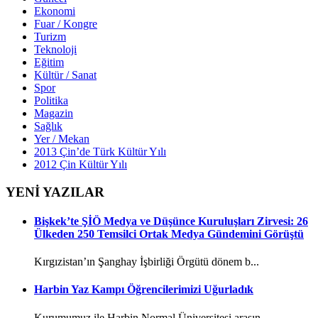
Ekonomi
Fuar / Kongre
Turizm
Teknoloji
Eğitim
Kültür / Sanat
Spor
Politika
Magazin
Sağlık
Yer / Mekan
2013 Çin’de Türk Kültür Yılı
2012 Çin Kültür Yılı
YENİ YAZILAR
Bişkek’te ŞİÖ Medya ve Düşünce Kuruluşları Zirvesi: 26
Ülkeden 250 Temsilci Ortak Medya Gündemini Görüştü
Kırgızistan’ın Şanghay İşbirliği Örgütü dönem b...
Harbin Yaz Kampı Öğrencilerimizi Uğurladık
Kurumumuz ile Harbin Normal Üniversitesi arasın...