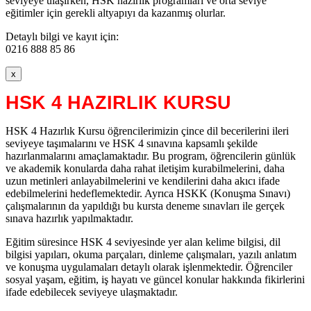
seviyeye ulaşırken, HSK hazırlık programları ve orta seviye
eğitimler için gerekli altyapıyı da kazanmış olurlar.
Detaylı bilgi ve kayıt için:
0216 888 85 86
x
HSK 4 HAZIRLIK KURSU
HSK 4 Hazırlık Kursu öğrencilerimizin çince dil becerilerini ileri
seviyeye taşımalarını ve HSK 4 sınavına kapsamlı şekilde
hazırlanmalarını amaçlamaktadır. Bu program, öğrencilerin günlük
ve akademik konularda daha rahat iletişim kurabilmelerini, daha
uzun metinleri anlayabilmelerini ve kendilerini daha akıcı ifade
edebilmelerini hedeflemektedir. Ayrıca HSKK (Konuşma Sınavı)
çalışmalarının da yapıldığı bu kursta deneme sınavları ile gerçek
sınava hazırlık yapılmaktadır.
Eğitim süresince HSK 4 seviyesinde yer alan kelime bilgisi, dil
bilgisi yapıları, okuma parçaları, dinleme çalışmaları, yazılı anlatım
ve konuşma uygulamaları detaylı olarak işlenmektedir. Öğrenciler
sosyal yaşam, eğitim, iş hayatı ve güncel konular hakkında fikirlerini
ifade edebilecek seviyeye ulaşmaktadır.