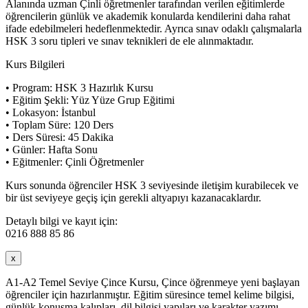
Alanında uzman Çinli öğretmenler tarafından verilen eğitimlerde
öğrencilerin günlük ve akademik konularda kendilerini daha rahat
ifade edebilmeleri hedeflenmektedir. Ayrıca sınav odaklı çalışmalarla
HSK 3 soru tipleri ve sınav teknikleri de ele alınmaktadır.
Kurs Bilgileri
• Program: HSK 3 Hazırlık Kursu
• Eğitim Şekli: Yüz Yüze Grup Eğitimi
• Lokasyon: İstanbul
• Toplam Süre: 120 Ders
• Ders Süresi: 45 Dakika
• Günler: Hafta Sonu
• Eğitmenler: Çinli Öğretmenler
Kurs sonunda öğrenciler HSK 3 seviyesinde iletişim kurabilecek ve
bir üst seviyeye geçiş için gerekli altyapıyı kazanacaklardır.
Detaylı bilgi ve kayıt için:
0216 888 85 86
x
A1-A2 Temel Seviye Çince Kursu, Çince öğrenmeye yeni başlayan
öğrenciler için hazırlanmıştır. Eğitim süresince temel kelime bilgisi,
günlük konuşma kalıpları, dil bilgisi yapıları ve karakter yazımı