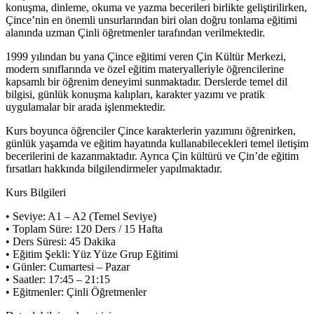
konuşma, dinleme, okuma ve yazma becerileri birlikte geliştirilirken,
Çince’nin en önemli unsurlarından biri olan doğru tonlama eğitimi
alanında uzman Çinli öğretmenler tarafından verilmektedir.
1999 yılından bu yana Çince eğitimi veren Çin Kültür Merkezi,
modern sınıflarında ve özel eğitim materyalleriyle öğrencilerine
kapsamlı bir öğrenim deneyimi sunmaktadır. Derslerde temel dil
bilgisi, günlük konuşma kalıpları, karakter yazımı ve pratik
uygulamalar bir arada işlenmektedir.
Kurs boyunca öğrenciler Çince karakterlerin yazımını öğrenirken,
günlük yaşamda ve eğitim hayatında kullanabilecekleri temel iletişim
becerilerini de kazanmaktadır. Ayrıca Çin kültürü ve Çin’de eğitim
fırsatları hakkında bilgilendirmeler yapılmaktadır.
Kurs Bilgileri
• Seviye: A1 – A2 (Temel Seviye)
• Toplam Süre: 120 Ders / 15 Hafta
• Ders Süresi: 45 Dakika
• Eğitim Şekli: Yüz Yüze Grup Eğitimi
• Günler: Cumartesi – Pazar
• Saatler: 17:45 – 21:15
• Eğitmenler: Çinli Öğretmenler