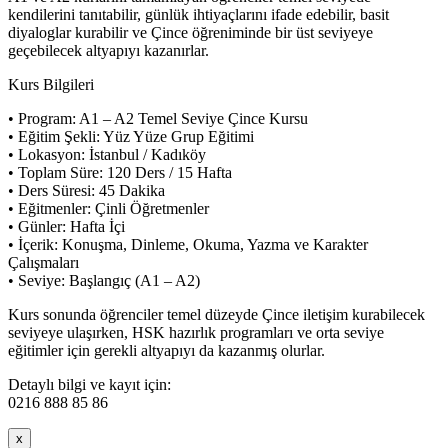
kendilerini tanıtabilir, günlük ihtiyaçlarını ifade edebilir, basit
diyaloglar kurabilir ve Çince öğreniminde bir üst seviyeye
geçebilecek altyapıyı kazanırlar.
Kurs Bilgileri
• Program: A1 – A2 Temel Seviye Çince Kursu
• Eğitim Şekli: Yüz Yüze Grup Eğitimi
• Lokasyon: İstanbul / Kadıköy
• Toplam Süre: 120 Ders / 15 Hafta
• Ders Süresi: 45 Dakika
• Eğitmenler: Çinli Öğretmenler
• Günler: Hafta İçi
• İçerik: Konuşma, Dinleme, Okuma, Yazma ve Karakter
Çalışmaları
• Seviye: Başlangıç (A1 – A2)
Kurs sonunda öğrenciler temel düzeyde Çince iletişim kurabilecek
seviyeye ulaşırken, HSK hazırlık programları ve orta seviye
eğitimler için gerekli altyapıyı da kazanmış olurlar.
Detaylı bilgi ve kayıt için:
0216 888 85 86
x