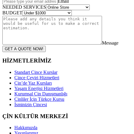
Email
NEEDED SERVICES
BUDGET
Message
GET A QUOTE NOW!
HİZMETLERİMİZ
Standart Çince Kurslar
Çince Çeviri Hizmetleri
Çin’de Yaz Kursları
Yaşam Enerjisi Hizmetleri
Kurumsal Çin Danışmanlığı
Çinliler İçin Türkçe Kursu
İsminizin Çincesi
ÇİN KÜLTÜR MERKEZİ
Hakkımızda
Yayınlarımız