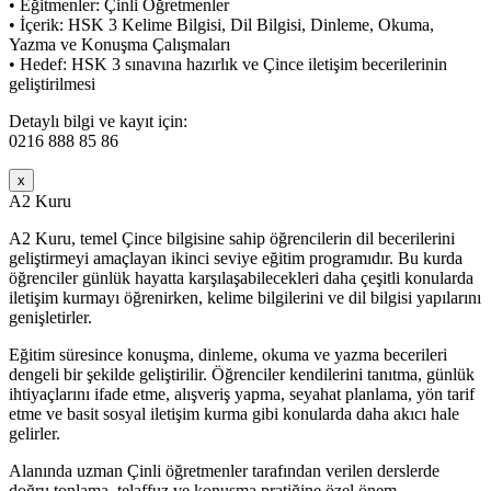
• Eğitmenler: Çinli Öğretmenler
• İçerik: HSK 3 Kelime Bilgisi, Dil Bilgisi, Dinleme, Okuma,
Yazma ve Konuşma Çalışmaları
• Hedef: HSK 3 sınavına hazırlık ve Çince iletişim becerilerinin
geliştirilmesi
Detaylı bilgi ve kayıt için:
0216 888 85 86
x
A2 Kuru
A2 Kuru, temel Çince bilgisine sahip öğrencilerin dil becerilerini
geliştirmeyi amaçlayan ikinci seviye eğitim programıdır. Bu kurda
öğrenciler günlük hayatta karşılaşabilecekleri daha çeşitli konularda
iletişim kurmayı öğrenirken, kelime bilgilerini ve dil bilgisi yapılarını
genişletirler.
Eğitim süresince konuşma, dinleme, okuma ve yazma becerileri
dengeli bir şekilde geliştirilir. Öğrenciler kendilerini tanıtma, günlük
ihtiyaçlarını ifade etme, alışveriş yapma, seyahat planlama, yön tarif
etme ve basit sosyal iletişim kurma gibi konularda daha akıcı hale
gelirler.
Alanında uzman Çinli öğretmenler tarafından verilen derslerde
doğru tonlama, telaffuz ve konuşma pratiğine özel önem