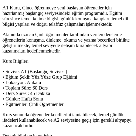
A1 Kuru, Çince öğrenmeye yeni başlayan öğrenciler için
hazırlanmış başlangıç seviyesindeki eğitim programıdır. Eğitim
süresince temel kelime bilgisi, günlük konuşma kalıpları, temel dil
bilgisi yapıları ve doğru telaffuz çalışmaları işlenmektedir.
Alanında uzman Çinli öğretmenler tarafından verilen derslerde
öğrencilerin konuşma, dinleme, okuma ve yazma becerileri birlikte
geliştirilmekte, temel seviyede iletişim kurabilecek altyapı
kazanmaları hedeflenmektedir.
Kurs Bilgileri
• Seviye: A1 (Başlangıç Seviyesi)
• Eğitim Şekli: Yüz Yüze Grup Eğitimi
• Lokasyon: Ankara
• Toplam Süre: 60 Ders
• Ders Süresi: 45 Dakika
• Günler: Hafta Sonu
• Eğitmenler: Çinli Öğretmenler
Kurs sonunda öğrenciler kendilerini tanıtabilecek, temel günlük
ifadeleri kullanabilecek ve A2 seviyesine geçiş için gerekli altyapıyı
kazanacaklardır.
Detaylı bilgi ve kayıt için: