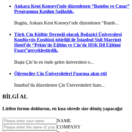
Ankara Kent Konseyi’nde düzenlenen “Bambu ve Çınar”
Programına Katılım Sağladık.
Bugün, Ankara Kent Konseyi’nde düzenlenen “Bamb...
Türk Çin Kültür Derneği olarak Boğaziçi Üniversitesi
Konfüçyüs Ensitüsü işbirliği ile İstanbul Şişli Marriott
Hotel’de “Pekin’de Eğitim ve Çin’de HSK Dil Eğitimi
Fuarı”gerçekleştirdik.
Başta Çin’in en önde gelen üniversitesi o...
Öğrenciler Çin Üniversiteleri Fuarına akın etti
İstanbul’da düzenlenen Çin Üniversiteleri fuarı...
BİLGİ AL
Lütfen formu doldurun, en kısa sürede size dönüş yapacağız
NAME
COMPANY