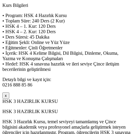
Kurs Bilgileri
• Program: HSK 4 Hazırlık Kursu
• Toplam Süre: 240 Ders (2 Kur)
• HSK 4 – 1. Kur: 120 Ders
• HSK 4 – 2. Kur: 120 Ders
• Ders Süresi: 45 Dakika
• Eğitim Şekli: Online ve Yüz Yüze
• Eğitmenler: Çinli Öğretmenler
• İçerik: HSK 4 Kelime Bilgisi, Dil Bilgisi, Dinleme, Okuma,
Yazma ve Konuşma Çalışmaları
• Hedef: HSK 4 sınavına hazırlık ve ileri seviye Çince iletişim
becerilerinin geliştirilmesi
Detaylı bilgi ve kayıt için:
0216 888 85 86
x
HSK 3 HAZIRLIK KURSU
HSK 3 HAZIRLIK KURSU
HSK 3 Hazırlık Kursu, temel seviyeyi tamamlamış ve Çince
bilgisini akademik veya profesyonel amaçlarla geliştirmek isteyen
öğrenciler için hazırlanmıştır. Program, öğrencilerin HSK 3 sınavına