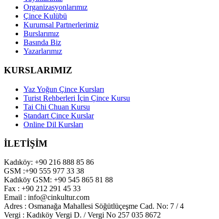
Organizasyonlarımız
Çince Kulübü
Kurumsal Partnerlerimiz
Burslarımız
Basında Biz
Yazarlarımız
KURSLARIMIZ
Yaz Yoğun Çince Kursları
Turist Rehberleri İçin Çince Kursu
Tai Chi Chuan Kursu
Standart Çince Kurslar
Online Dil Kursları
İLETİŞİM
Kadıköy: +90 216 888 85 86
GSM :+90 555 977 33 38
Kadıköy GSM: +90 545 865 81 88
Fax : +90 212 291 45 33
Email : info@cinkultur.com
Adres : Osmanağa Mahallesi Söğütlüçeşme Cad. No: 7 / 4
Vergi : Kadıköy Vergi D. / Vergi No 257 035 8672