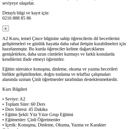
seviyeye ulaşırlar.
Detaylı bilgi ve kayıt için:
0216 888 85 86
x
A2 Kuru, temel Çince bilgisine sahip öğrencilerin dil becerilerini
geliştirmeleri ve günlük hayatta daha rahat iletişim kurabilmeleri için
hazırlanmıştır. Bu kurda öğrenciler kelime dağarcıklarını
genişletirken, daha uzun cümleler kurmayı ve farklı konularda
kendilerini ifade etmeyi öğrenirler.
Eğitim süresince konuşma, dinleme, okuma ve yazma becerileri
birlikte geliştirilmekte, doğru tonlama ve telaffuz çalışmaları
alanında uzman Çinli öğretmenler tarafından desteklenmektedir.
Kurs Bilgileri
• Seviye: A2
• Toplam Süre: 60 Ders
• Ders Süresi: 45 Dakika
• Eğitim Şekli: Yüz Yüze Grup Eğitimi
• Eğitmenler: Çinli Öğretmenler
• İçerik: Konuşma, Dinleme, Okuma, Yazma ve Karakter