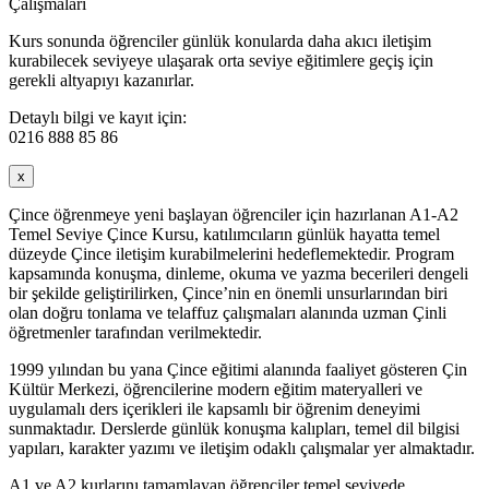
Çalışmaları
Kurs sonunda öğrenciler günlük konularda daha akıcı iletişim
kurabilecek seviyeye ulaşarak orta seviye eğitimlere geçiş için
gerekli altyapıyı kazanırlar.
Detaylı bilgi ve kayıt için:
0216 888 85 86
x
Çince öğrenmeye yeni başlayan öğrenciler için hazırlanan A1-A2
Temel Seviye Çince Kursu, katılımcıların günlük hayatta temel
düzeyde Çince iletişim kurabilmelerini hedeflemektedir. Program
kapsamında konuşma, dinleme, okuma ve yazma becerileri dengeli
bir şekilde geliştirilirken, Çince’nin en önemli unsurlarından biri
olan doğru tonlama ve telaffuz çalışmaları alanında uzman Çinli
öğretmenler tarafından verilmektedir.
1999 yılından bu yana Çince eğitimi alanında faaliyet gösteren Çin
Kültür Merkezi, öğrencilerine modern eğitim materyalleri ve
uygulamalı ders içerikleri ile kapsamlı bir öğrenim deneyimi
sunmaktadır. Derslerde günlük konuşma kalıpları, temel dil bilgisi
yapıları, karakter yazımı ve iletişim odaklı çalışmalar yer almaktadır.
A1 ve A2 kurlarını tamamlayan öğrenciler temel seviyede