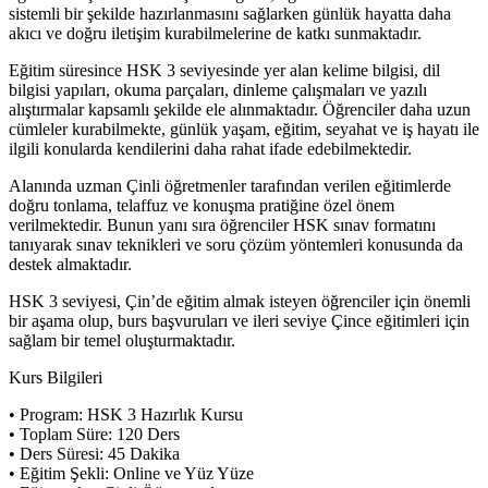
sistemli bir şekilde hazırlanmasını sağlarken günlük hayatta daha
akıcı ve doğru iletişim kurabilmelerine de katkı sunmaktadır.
Eğitim süresince HSK 3 seviyesinde yer alan kelime bilgisi, dil
bilgisi yapıları, okuma parçaları, dinleme çalışmaları ve yazılı
alıştırmalar kapsamlı şekilde ele alınmaktadır. Öğrenciler daha uzun
cümleler kurabilmekte, günlük yaşam, eğitim, seyahat ve iş hayatı ile
ilgili konularda kendilerini daha rahat ifade edebilmektedir.
Alanında uzman Çinli öğretmenler tarafından verilen eğitimlerde
doğru tonlama, telaffuz ve konuşma pratiğine özel önem
verilmektedir. Bunun yanı sıra öğrenciler HSK sınav formatını
tanıyarak sınav teknikleri ve soru çözüm yöntemleri konusunda da
destek almaktadır.
HSK 3 seviyesi, Çin’de eğitim almak isteyen öğrenciler için önemli
bir aşama olup, burs başvuruları ve ileri seviye Çince eğitimleri için
sağlam bir temel oluşturmaktadır.
Kurs Bilgileri
• Program: HSK 3 Hazırlık Kursu
• Toplam Süre: 120 Ders
• Ders Süresi: 45 Dakika
• Eğitim Şekli: Online ve Yüz Yüze