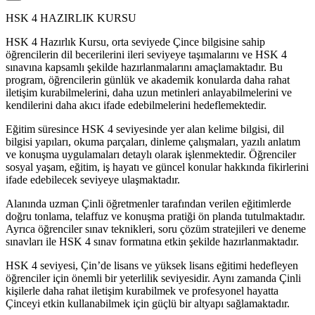
HSK 4 HAZIRLIK KURSU
HSK 4 Hazırlık Kursu, orta seviyede Çince bilgisine sahip
öğrencilerin dil becerilerini ileri seviyeye taşımalarını ve HSK 4
sınavına kapsamlı şekilde hazırlanmalarını amaçlamaktadır. Bu
program, öğrencilerin günlük ve akademik konularda daha rahat
iletişim kurabilmelerini, daha uzun metinleri anlayabilmelerini ve
kendilerini daha akıcı ifade edebilmelerini hedeflemektedir.
Eğitim süresince HSK 4 seviyesinde yer alan kelime bilgisi, dil
bilgisi yapıları, okuma parçaları, dinleme çalışmaları, yazılı anlatım
ve konuşma uygulamaları detaylı olarak işlenmektedir. Öğrenciler
sosyal yaşam, eğitim, iş hayatı ve güncel konular hakkında fikirlerini
ifade edebilecek seviyeye ulaşmaktadır.
Alanında uzman Çinli öğretmenler tarafından verilen eğitimlerde
doğru tonlama, telaffuz ve konuşma pratiği ön planda tutulmaktadır.
Ayrıca öğrenciler sınav teknikleri, soru çözüm stratejileri ve deneme
sınavları ile HSK 4 sınav formatına etkin şekilde hazırlanmaktadır.
HSK 4 seviyesi, Çin’de lisans ve yüksek lisans eğitimi hedefleyen
öğrenciler için önemli bir yeterlilik seviyesidir. Aynı zamanda Çinli
kişilerle daha rahat iletişim kurabilmek ve profesyonel hayatta
Çinceyi etkin kullanabilmek için güçlü bir altyapı sağlamaktadır.