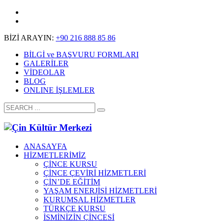
BİZİ ARAYIN:
+90 216 888 85 86
BİLGİ ve BAŞVURU FORMLARI
GALERİLER
VİDEOLAR
BLOG
ONLINE İŞLEMLER
ANASAYFA
HİZMETLERİMİZ
ÇİNCE KURSU
ÇİNCE ÇEVİRİ HİZMETLERİ
ÇİN’DE EĞİTİM
YAŞAM ENERJİSİ HİZMETLERİ
KURUMSAL HİZMETLER
TÜRKÇE KURSU
İSMİNİZİN ÇİNCESİ