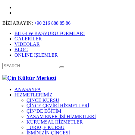
BİZİ ARAYIN:
+90 216 888 85 86
BİLGİ ve BAŞVURU FORMLARI
GALERİLER
VİDEOLAR
BLOG
ONLINE İŞLEMLER
ANASAYFA
HİZMETLERİMİZ
ÇİNCE KURSU
ÇİNCE ÇEVİRİ HİZMETLERİ
ÇİN’DE EĞİTİM
YAŞAM ENERJİSİ HİZMETLERİ
KURUMSAL HİZMETLER
TÜRKÇE KURSU
İSMİNİZİN ÇİNCESİ