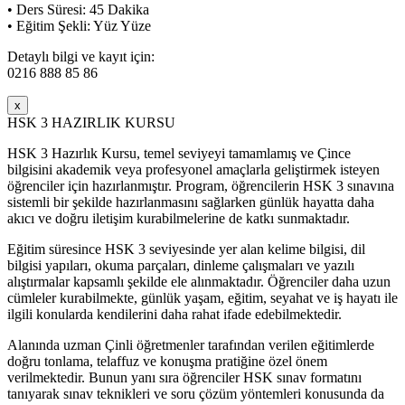
• Ders Süresi: 45 Dakika
• Eğitim Şekli: Yüz Yüze
Detaylı bilgi ve kayıt için:
0216 888 85 86
x
HSK 3 HAZIRLIK KURSU
HSK 3 Hazırlık Kursu, temel seviyeyi tamamlamış ve Çince
bilgisini akademik veya profesyonel amaçlarla geliştirmek isteyen
öğrenciler için hazırlanmıştır. Program, öğrencilerin HSK 3 sınavına
sistemli bir şekilde hazırlanmasını sağlarken günlük hayatta daha
akıcı ve doğru iletişim kurabilmelerine de katkı sunmaktadır.
Eğitim süresince HSK 3 seviyesinde yer alan kelime bilgisi, dil
bilgisi yapıları, okuma parçaları, dinleme çalışmaları ve yazılı
alıştırmalar kapsamlı şekilde ele alınmaktadır. Öğrenciler daha uzun
cümleler kurabilmekte, günlük yaşam, eğitim, seyahat ve iş hayatı ile
ilgili konularda kendilerini daha rahat ifade edebilmektedir.
Alanında uzman Çinli öğretmenler tarafından verilen eğitimlerde
doğru tonlama, telaffuz ve konuşma pratiğine özel önem
verilmektedir. Bunun yanı sıra öğrenciler HSK sınav formatını
tanıyarak sınav teknikleri ve soru çözüm yöntemleri konusunda da