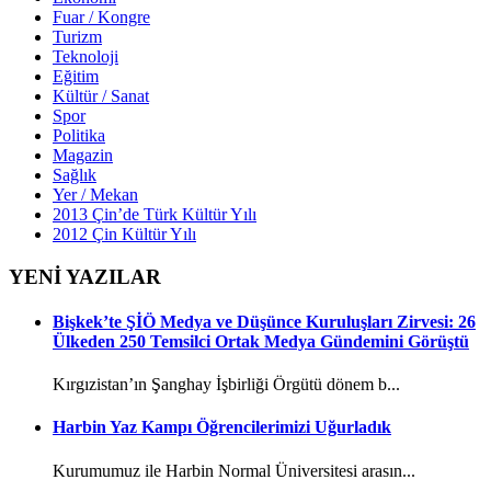
Fuar / Kongre
Turizm
Teknoloji
Eğitim
Kültür / Sanat
Spor
Politika
Magazin
Sağlık
Yer / Mekan
2013 Çin’de Türk Kültür Yılı
2012 Çin Kültür Yılı
YENİ YAZILAR
Bişkek’te ŞİÖ Medya ve Düşünce Kuruluşları Zirvesi: 26
Ülkeden 250 Temsilci Ortak Medya Gündemini Görüştü
Kırgızistan’ın Şanghay İşbirliği Örgütü dönem b...
Harbin Yaz Kampı Öğrencilerimizi Uğurladık
Kurumumuz ile Harbin Normal Üniversitesi arasın...