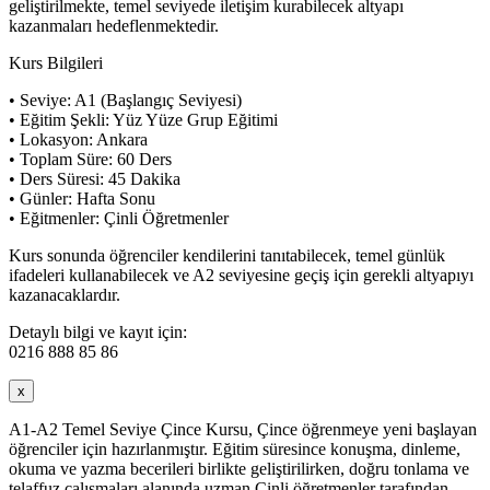
geliştirilmekte, temel seviyede iletişim kurabilecek altyapı
kazanmaları hedeflenmektedir.
Kurs Bilgileri
• Seviye: A1 (Başlangıç Seviyesi)
• Eğitim Şekli: Yüz Yüze Grup Eğitimi
• Lokasyon: Ankara
• Toplam Süre: 60 Ders
• Ders Süresi: 45 Dakika
• Günler: Hafta Sonu
• Eğitmenler: Çinli Öğretmenler
Kurs sonunda öğrenciler kendilerini tanıtabilecek, temel günlük
ifadeleri kullanabilecek ve A2 seviyesine geçiş için gerekli altyapıyı
kazanacaklardır.
Detaylı bilgi ve kayıt için:
0216 888 85 86
x
A1-A2 Temel Seviye Çince Kursu, Çince öğrenmeye yeni başlayan
öğrenciler için hazırlanmıştır. Eğitim süresince konuşma, dinleme,
okuma ve yazma becerileri birlikte geliştirilirken, doğru tonlama ve
telaffuz çalışmaları alanında uzman Çinli öğretmenler tarafından