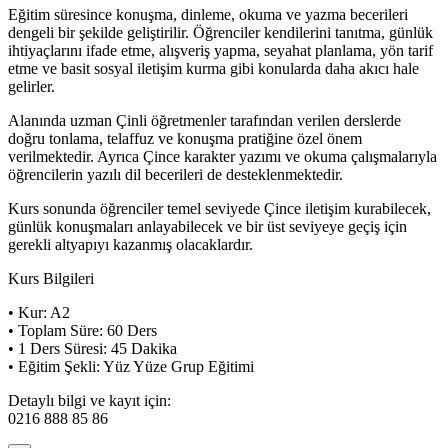
Eğitim süresince konuşma, dinleme, okuma ve yazma becerileri
dengeli bir şekilde geliştirilir. Öğrenciler kendilerini tanıtma, günlük
ihtiyaçlarını ifade etme, alışveriş yapma, seyahat planlama, yön tarif
etme ve basit sosyal iletişim kurma gibi konularda daha akıcı hale
gelirler.
Alanında uzman Çinli öğretmenler tarafından verilen derslerde
doğru tonlama, telaffuz ve konuşma pratiğine özel önem
verilmektedir. Ayrıca Çince karakter yazımı ve okuma çalışmalarıyla
öğrencilerin yazılı dil becerileri de desteklenmektedir.
Kurs sonunda öğrenciler temel seviyede Çince iletişim kurabilecek,
günlük konuşmaları anlayabilecek ve bir üst seviyeye geçiş için
gerekli altyapıyı kazanmış olacaklardır.
Kurs Bilgileri
• Kur: A2
• Toplam Süre: 60 Ders
• 1 Ders Süresi: 45 Dakika
• Eğitim Şekli: Yüz Yüze Grup Eğitimi
Detaylı bilgi ve kayıt için:
0216 888 85 86