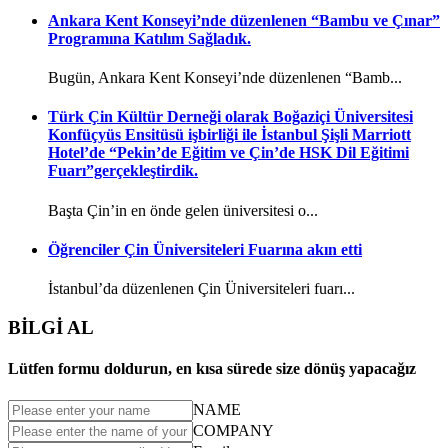
Ankara Kent Konseyi’nde düzenlenen “Bambu ve Çınar”
Programına Katılım Sağladık.
Bugün, Ankara Kent Konseyi’nde düzenlenen “Bamb...
Türk Çin Kültür Derneği olarak Boğaziçi Üniversitesi
Konfüçyüs Ensitüsü işbirliği ile İstanbul Şişli Marriott
Hotel’de “Pekin’de Eğitim ve Çin’de HSK Dil Eğitimi
Fuarı”gerçekleştirdik.
Başta Çin’in en önde gelen üniversitesi o...
Öğrenciler Çin Üniversiteleri Fuarına akın etti
İstanbul’da düzenlenen Çin Üniversiteleri fuarı...
BİLGİ AL
Lütfen formu doldurun, en kısa sürede size dönüş yapacağız
NAME
COMPANY