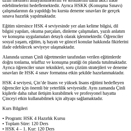
uzun metinleri anlayabilmelerini ve kendilerini daha akıcı ifade
edebilmelerini hedeflemektedir. Ayrıca HSKK (Konuşma Sınavı)
çalışmalarının da yapıldığı bu kursta deneme sınavları ile gerçek
sınava hazırlık yapılmaktadır.
Eğitim süresince HSK 4 seviyesinde yer alan kelime bilgisi, dil
bilgisi yapıları, okuma parçaları, dinleme çalışmaları, yazılı anlatım
ve konuşma uygulamaları detaylı olarak işlenmektedir. Öğrenciler
sosyal yaşam, eğitim, iş hayatı ve güncel konular hakkında fikirlerini
ifade edebilecek seviyeye ulaşmaktadır.
Alanında uzman Çinli öğretmenler tarafından verilen eğitimlerde
doğru tonlama, telaffuz ve konuşma pratiği ön planda tutulmaktadır.
Ayrıca öğrenciler sınav teknikleri, soru çözüm stratejileri ve deneme
sınavları ile HSK 4 sınav formatına etkin şekilde hazırlanmaktadır.
HSK 4 seviyesi, Çin’de lisans ve yüksek lisans eğitimi hedefleyen
öğrenciler için önemli bir yeterlilik seviyesidir. Aynı zamanda Çinli
kişilerle daha rahat iletişim kurabilmek ve profesyonel hayatta
Çinceyi etkin kullanabilmek için altyapı sağlamaktadır.
Kurs Bilgileri
• Program: HSK 4 Hazırlık Kursu
• Toplam Süre: 120 Ders
• HSK 4 – 1. Kur: 120 Ders