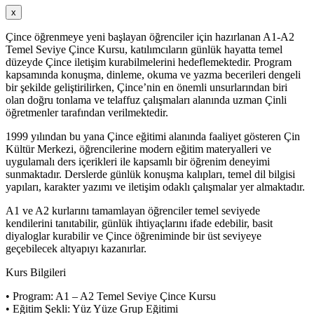
x
Çince öğrenmeye yeni başlayan öğrenciler için hazırlanan A1-A2
Temel Seviye Çince Kursu, katılımcıların günlük hayatta temel
düzeyde Çince iletişim kurabilmelerini hedeflemektedir. Program
kapsamında konuşma, dinleme, okuma ve yazma becerileri dengeli
bir şekilde geliştirilirken, Çince’nin en önemli unsurlarından biri
olan doğru tonlama ve telaffuz çalışmaları alanında uzman Çinli
öğretmenler tarafından verilmektedir.
1999 yılından bu yana Çince eğitimi alanında faaliyet gösteren Çin
Kültür Merkezi, öğrencilerine modern eğitim materyalleri ve
uygulamalı ders içerikleri ile kapsamlı bir öğrenim deneyimi
sunmaktadır. Derslerde günlük konuşma kalıpları, temel dil bilgisi
yapıları, karakter yazımı ve iletişim odaklı çalışmalar yer almaktadır.
A1 ve A2 kurlarını tamamlayan öğrenciler temel seviyede
kendilerini tanıtabilir, günlük ihtiyaçlarını ifade edebilir, basit
diyaloglar kurabilir ve Çince öğreniminde bir üst seviyeye
geçebilecek altyapıyı kazanırlar.
Kurs Bilgileri
• Program: A1 – A2 Temel Seviye Çince Kursu
• Eğitim Şekli: Yüz Yüze Grup Eğitimi