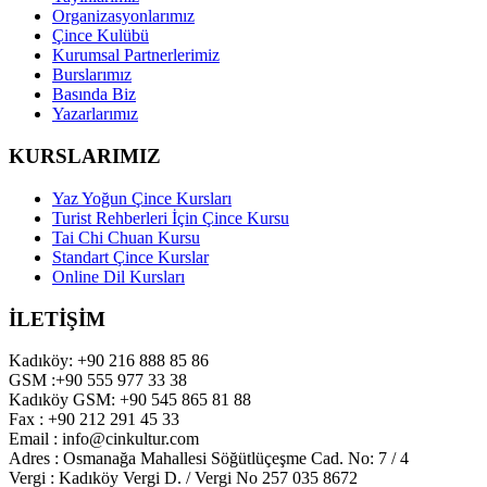
Organizasyonlarımız
Çince Kulübü
Kurumsal Partnerlerimiz
Burslarımız
Basında Biz
Yazarlarımız
KURSLARIMIZ
Yaz Yoğun Çince Kursları
Turist Rehberleri İçin Çince Kursu
Tai Chi Chuan Kursu
Standart Çince Kurslar
Online Dil Kursları
İLETİŞİM
Kadıköy: +90 216 888 85 86
GSM :+90 555 977 33 38
Kadıköy GSM: +90 545 865 81 88
Fax : +90 212 291 45 33
Email : info@cinkultur.com
Adres : Osmanağa Mahallesi Söğütlüçeşme Cad. No: 7 / 4
Vergi : Kadıköy Vergi D. / Vergi No 257 035 8672