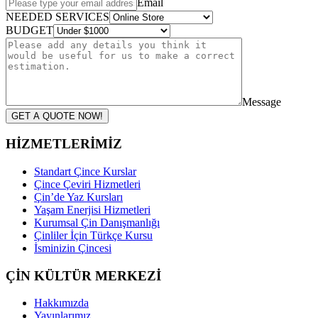
Email
NEEDED SERVICES
BUDGET
Message
GET A QUOTE NOW!
HİZMETLERİMİZ
Standart Çince Kurslar
Çince Çeviri Hizmetleri
Çin’de Yaz Kursları
Yaşam Enerjisi Hizmetleri
Kurumsal Çin Danışmanlığı
Çinliler İçin Türkçe Kursu
İsminizin Çincesi
ÇİN KÜLTÜR MERKEZİ
Hakkımızda
Yayınlarımız