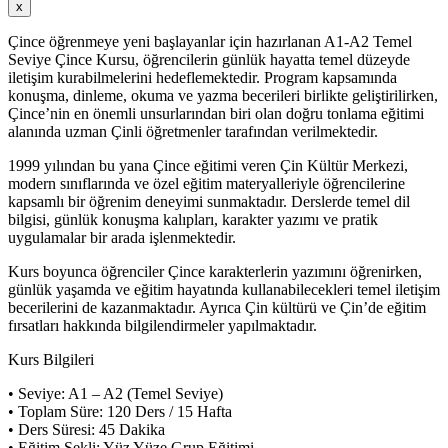
x
Çince öğrenmeye yeni başlayanlar için hazırlanan A1-A2 Temel
Seviye Çince Kursu, öğrencilerin günlük hayatta temel düzeyde
iletişim kurabilmelerini hedeflemektedir. Program kapsamında
konuşma, dinleme, okuma ve yazma becerileri birlikte geliştirilirken,
Çince’nin en önemli unsurlarından biri olan doğru tonlama eğitimi
alanında uzman Çinli öğretmenler tarafından verilmektedir.
1999 yılından bu yana Çince eğitimi veren Çin Kültür Merkezi,
modern sınıflarında ve özel eğitim materyalleriyle öğrencilerine
kapsamlı bir öğrenim deneyimi sunmaktadır. Derslerde temel dil
bilgisi, günlük konuşma kalıpları, karakter yazımı ve pratik
uygulamalar bir arada işlenmektedir.
Kurs boyunca öğrenciler Çince karakterlerin yazımını öğrenirken,
günlük yaşamda ve eğitim hayatında kullanabilecekleri temel iletişim
becerilerini de kazanmaktadır. Ayrıca Çin kültürü ve Çin’de eğitim
fırsatları hakkında bilgilendirmeler yapılmaktadır.
Kurs Bilgileri
• Seviye: A1 – A2 (Temel Seviye)
• Toplam Süre: 120 Ders / 15 Hafta
• Ders Süresi: 45 Dakika
• Eğitim Şekli: Yüz Yüze Grup Eğitimi