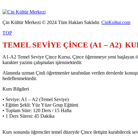
Çin Kültür Merkezi © 2024 Tüm Hakları Saklıdır.
CinKultur.com
TOP
TEMEL SEVİYE ÇİNCE (A1 – A2) K
A1-A2 Temel Seviye Çince Kursu, Çince öğrenmeye yeni başlayan öğrencil
karakter yazımı çalışmaları işlenmektedir.
Alanında uzman Çinli öğretmenler tarafından verilen derslerde konuşma
hedeflenmektedir.
Kurs Bilgileri
• Seviye: A1 – A2 (Temel Seviye)
• Eğitim Şekli: Yüz Yüze Grup Eğitimi
• Toplam Süre: 120 Ders / 15 Hafta
• 1 Ders Süresi: 45 Dakika
Kurs sonunda öğrenciler temel düzeyde Çince iletişim kurabilecek seviy