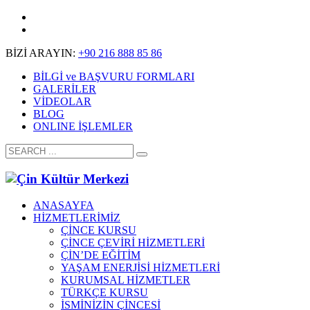
BİZİ ARAYIN:
+90 216 888 85 86
BİLGİ ve BAŞVURU FORMLARI
GALERİLER
VİDEOLAR
BLOG
ONLINE İŞLEMLER
ANASAYFA
HİZMETLERİMİZ
ÇİNCE KURSU
ÇİNCE ÇEVİRİ HİZMETLERİ
ÇİN’DE EĞİTİM
YAŞAM ENERJİSİ HİZMETLERİ
KURUMSAL HİZMETLER
TÜRKÇE KURSU
İSMİNİZİN ÇİNCESİ