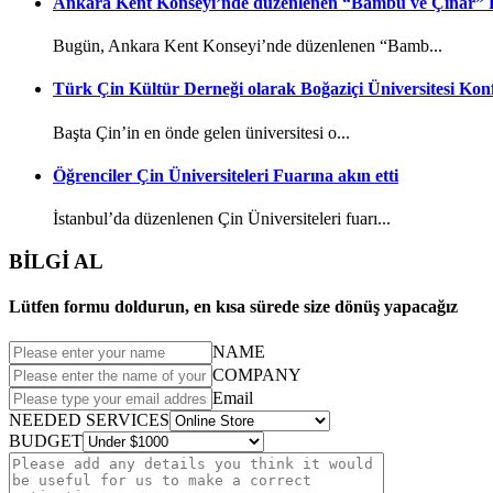
Ankara Kent Konseyi’nde düzenlenen “Bambu ve Çınar” P
Bugün, Ankara Kent Konseyi’nde düzenlenen “Bamb...
Türk Çin Kültür Derneği olarak Boğaziçi Üniversitesi Konfü
Başta Çin’in en önde gelen üniversitesi o...
Öğrenciler Çin Üniversiteleri Fuarına akın etti
İstanbul’da düzenlenen Çin Üniversiteleri fuarı...
BİLGİ AL
Lütfen formu doldurun, en kısa sürede size dönüş yapacağız
NAME
COMPANY
Email
NEEDED SERVICES
BUDGET