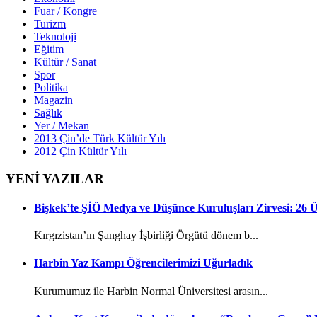
Fuar / Kongre
Turizm
Teknoloji
Eğitim
Kültür / Sanat
Spor
Politika
Magazin
Sağlık
Yer / Mekan
2013 Çin’de Türk Kültür Yılı
2012 Çin Kültür Yılı
YENİ YAZILAR
Bişkek’te ŞİÖ Medya ve Düşünce Kuruluşları Zirvesi: 26
Kırgızistan’ın Şanghay İşbirliği Örgütü dönem b...
Harbin Yaz Kampı Öğrencilerimizi Uğurladık
Kurumumuz ile Harbin Normal Üniversitesi arasın...