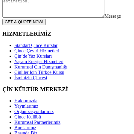
Message
GET A QUOTE NOW!
HİZMETLERİMİZ
Standart Çince Kurslar
Çince Çeviri Hizmetleri
Çin’de Yaz Kursları
Yaşam Enerjisi Hizmetleri
Kurumsal Çin Danışmanlığı
Çinliler İçin Türkçe Kursu
İsminizin Çincesi
ÇİN KÜLTÜR MERKEZİ
Hakkımızda
Yayınlarımız
Organizasyonlarımız
Çince Kulübü
Kurumsal Partnerlerimiz
Burslarımız
Basında Biz