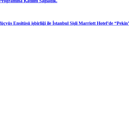
rogramına Katılım Sağladık.
çyüs Ensitüsü işbirliği ile İstanbul Şişli Marriott Hotel’de “Peki