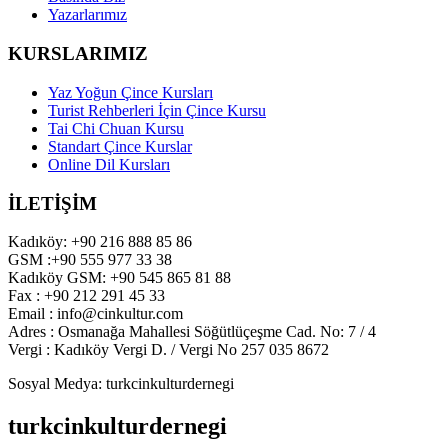
Yazarlarımız
KURSLARIMIZ
Yaz Yoğun Çince Kursları
Turist Rehberleri İçin Çince Kursu
Tai Chi Chuan Kursu
Standart Çince Kurslar
Online Dil Kursları
İLETİŞİM
Kadıköy: +90 216 888 85 86
GSM :+90 555 977 33 38
Kadıköy GSM: +90 545 865 81 88
Fax : +90 212 291 45 33
Email : info@cinkultur.com
Adres : Osmanağa Mahallesi Söğütlüçeşme Cad. No: 7 / 4
Vergi : Kadıköy Vergi D. / Vergi No 257 035 8672
Sosyal Medya: turkcinkulturdernegi
turkcinkulturdernegi